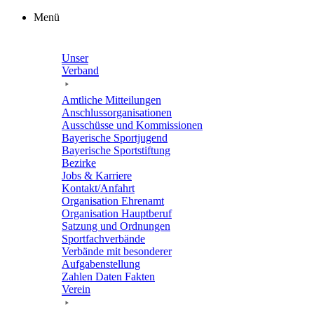
Zum
Menü
Inhalt
springen
Unser
Verband
Amtli­che Mitteilungen
Anschluss­or­ga­ni­sa­tio­nen
Ausschüsse und Kommissionen
Baye­ri­sche Sportjugend
Baye­ri­sche Sportstiftung
Bezirke
Jobs & Karriere
Kontakt/​​Anfahrt
Orga­ni­sa­tion Ehrenamt
Orga­ni­sa­tion Hauptberuf
Satzung und Ordnungen
Sport­fach­ver­bände
Verbände mit beson­de­rer
Aufgabenstellung
Zahlen Daten Fakten
Verein