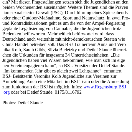
ein? Mit diesen Frage­stel­lun­gen setzen sich die Jugend­li­chen an den
beiden Wochen­en­den ausein­an­der. Weitere Themen sind die Präven­
tion sexua­li­sier­ter Gewalt (PSG), Durch­füh­rung eines Spie­le­abends
oder einer Outdoor-Maßnahme, Sport und Natur­schutz. In zwei Pro-
und Kontra­dis­kus­sio­nen geht es um die von der Ampel-Regie­rung
geplante Lega­li­sie­rung von Canna­bis, die die Jugend­li­chen trotz
Beden­ken befür­wor­ten. Mehr­heit­lich befür­wor­tet wird, dass
Deutsch­land auch weiter­hin mit nicht-demo­kra­ti­schen Staa­ten wie
China Handel betrei­ben soll. Das BSJ-Trai­ner­team Anna und Vero­
nika Kolb, Sarah Gibis, Silvia Bieletzky und Detlef Staude über­rei­
chen die Urkun­den für insge­samt 34 Unter­richts­ein­hei­ten. „Die
Jugend­li­chen haben viel Wissen bekom­men, wie man sich im eige­
nen Verein enga­gie­ren kann“, so BSJ- Vorsit­zen­der Detlef Staude.
„Im kommen­den Jahr gibt es gleich zwei Lehr­gänge“, ermun­tert
BSJ- Beisit­ze­rin Vero­nika Kolb Jugend­li­che aus Verei­nen zur
Anmel­dung. Auch eine Mitar­beit im BSJ Team oder die Anmel­dung
zum Juni­or­team der BSJ ist möglich. Infos:
www​.Regens​burg​.BSJ​
.org
oder bei Detlef Staude, 0175/8116792
Photos: Detlef Staude