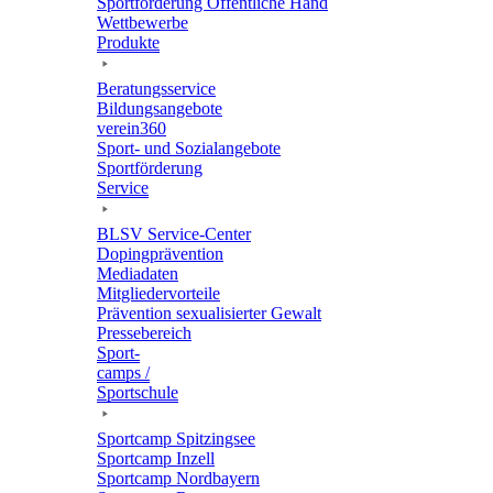
Sport­för­de­rung Öffent­li­che Hand
Wett­be­werbe
Produkte
Bera­tungs­ser­vice
Bildungs­an­ge­bote
verein360
Sport- und Sozialangebote
Sport­för­de­rung
Service
BLSV Service-Center
Doping­prä­ven­tion
Media­da­ten
Mitglie­der­vor­teile
Präven­tion sexua­li­sier­ter Gewalt
Pres­se­be­reich
Sport­
camps /
Sportschule
Sport­camp Spitzingsee
Sport­camp Inzell
Sport­camp Nordbayern