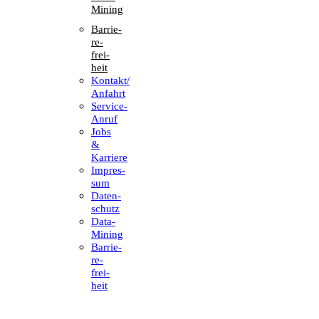
Mining
Barrie­
re­
frei­
heit
Kontakt/​​
Anfahrt
Service-
Anruf
Jobs
&
Karriere
Impres­
sum
Daten­
schutz
Data-
Mining
Barrie­
re­
frei­
heit