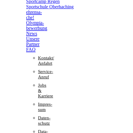
Sport­camp Regen
Sport­schule Oberhaching
ehren­sa­
che!
Olym­pia­
be­wer­bung
News
Unsere
Part­ner
FAQ
Kontakt/​​
Anfahrt
Service-
Anruf
Jobs
&
Karriere
Impres­
sum
Daten­
schutz
Data-