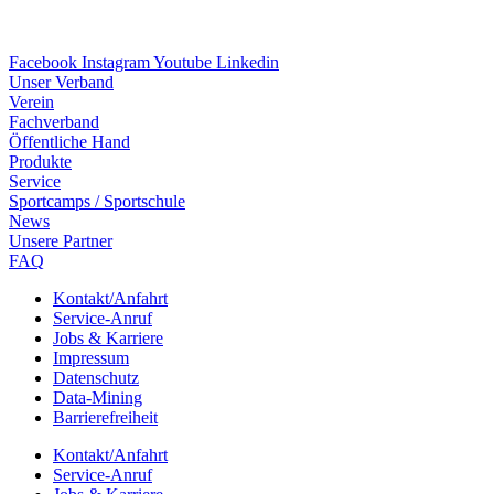
Facebook
Instagram
Youtube
Linkedin
Unser Verband
Verein
Fach­ver­band
Öffent­li­che Hand
Produkte
Service
Sport­camps / Sportschule
News
Unsere Part­ner
FAQ
Kontakt/​​Anfahrt
Service-Anruf
Jobs & Karriere
Impres­sum
Daten­schutz
Data-Mining
Barrie­re­frei­heit
Kontakt/​​Anfahrt
Service-Anruf