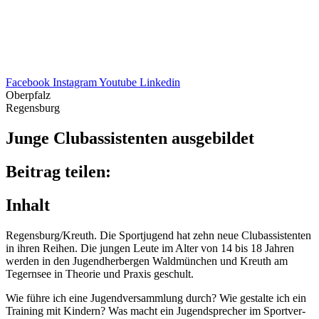
Facebook
Instagram
Youtube
Linkedin
Oberpfalz
Regensburg
Junge Club­as­sis­ten­ten ausgebildet
Beitrag teilen:
Inhalt
Regensburg/​Kreuth. Die Sport­ju­gend hat zehn neue Club­as­sis­ten­ten
in ihren Reihen. Die jungen Leute im Alter von 14 bis 18 Jahren
werden in den Jugend­her­ber­gen Wald­mün­chen und Kreuth am
Tegern­see in Theo­rie und Praxis geschult.
Wie führe ich eine Jugend­ver­samm­lung durch? Wie gestalte ich ein
Trai­ning mit Kindern? Was macht ein Jugend­spre­cher im Sport­ver­