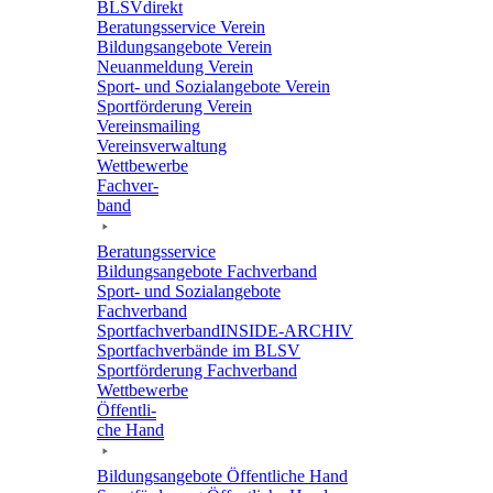
BLSVdi­rekt
Bera­tungs­ser­vice Verein
Bildungs­an­ge­bote Verein
Neuan­mel­dung Verein
Sport- und Sozi­al­an­ge­bote Verein
Sport­för­de­rung Verein
Vereins­mai­ling
Vereins­ver­wal­tung
Wett­be­werbe
Fach­ver­
band
Bera­tungs­ser­vice
Bildungs­an­ge­bote Fachverband
Sport- und Sozi­al­an­ge­bote
Fachverband
Sport­fach­ver­ban­d­IN­SIDE-ARCHIV
Sport­fach­ver­bände im BLSV
Sport­för­de­rung Fachverband
Wett­be­werbe
Öffent­li­
che Hand
Bildungs­an­ge­bote Öffent­li­che Hand