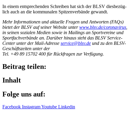
In einem entspre­chen­den Schrei­ben hat sich der BLSV dies­be­züg­
lich auch an die kommu­na­len Spit­zen­ver­bände gewandt.
Mehr Infor­ma­tio­nen und aktu­elle Fragen und Antwor­ten (FAQs)
bietet der BLSV auf seiner Website unter
www​.blsv​.de/​c​o​r​o​n​a​v​i​rus
,
in seinen sozia­len Medien sowie in Mailings an Sport­ver­eine und
Sport­fach­ver­bände an. Darüber hinaus steht das BLSV Service-
Center unter der Mail-Adresse
service@​blsv.​de
und zu den BLSV-
Geschäfts­zei­ten unter der
Tel. +49 89 15702 400 für Rück­fra­gen zur Verfügung.
Beitrag teilen:
Inhalt
Folge uns auf:
Facebook
Instagram
Youtube
Linkedin