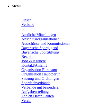
Zum
Menü
Inhalt
springen
Unser
Verband
Amtli­che Mitteilungen
Anschluss­or­ga­ni­sa­tio­nen
Ausschüsse und Kommissionen
Baye­ri­sche Sportjugend
Baye­ri­sche Sportstiftung
Bezirke
Jobs & Karriere
Kontakt/​​Anfahrt
Orga­ni­sa­tion Ehrenamt
Orga­ni­sa­tion Hauptberuf
Satzung und Ordnungen
Sport­fach­ver­bände
Verbände mit beson­de­rer
Aufgabenstellung
Zahlen Daten Fakten
Verein