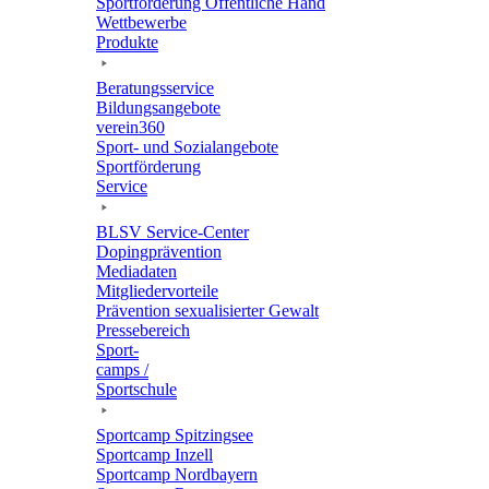
Sport­för­de­rung Öffent­li­che Hand
Wett­be­werbe
Produkte
Bera­tungs­ser­vice
Bildungs­an­ge­bote
verein360
Sport- und Sozialangebote
Sport­för­de­rung
Service
BLSV Service-Center
Doping­prä­ven­tion
Media­da­ten
Mitglie­der­vor­teile
Präven­tion sexua­li­sier­ter Gewalt
Pres­se­be­reich
Sport­
camps /
Sportschule
Sport­camp Spitzingsee
Sport­camp Inzell
Sport­camp Nordbayern