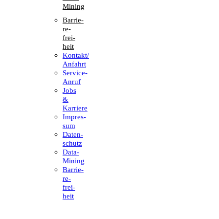
Mining
Barrie­
re­
frei­
heit
Kontakt/​​
Anfahrt
Service-
Anruf
Jobs
&
Karriere
Impres­
sum
Daten­
schutz
Data-
Mining
Barrie­
re­
frei­
heit