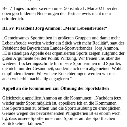
Bei 7‑Ta­ges-Inzi­denz­wer­ten unter 50 ist ab 21. Mai 2021 bei den
oben geschil­der­ten Neue­run­gen der Test­nach­weis nicht mehr
erforderlich.
BLSV-Präsi­dent Jörg Ammon: „Mehr Lebensfreude!“
„Gemein­sa­mes Sport­trei­ben in größe­ren Grup­pen und damit mehr
Lebens­freude werden wieder ein Stück weit mehr Reali­tät“, sagt der
Präsi­dent des Baye­ri­schen Landes-Sport­ver­ban­des, Jörg Ammon.
„Die stän­di­gen Appelle des orga­ni­sier­ten Sports zeigen aufgrund der
guten Argu­mente bei der Poli­tik Wirkung. Wir freuen uns über die
weite­ren Locke­rungs­schritte für unsere Sport­le­rin­nen und Sport­ler,
die nicht nur der Gesund­heit, sondern auch dem allge­mei­nen Wohl­
emp­fin­den dienen. Für weitere Erleich­te­run­gen werden wir uns
auch weiter­hin nach­hal­tig engagieren.“
Appell an die Kommu­nen zur Öffnung der Sportstätten
Gleich­zei­tig appel­liert Ammon an die Kommu­nen: „Nach­dem jetzt
wieder mehr Sport möglich ist, appel­liere ich an die Kommu­nen,
ihre Sport­stät­ten zu öffnen und die Sport­aus­übung zu ermög­li­chen.
Gerade wegen der bevor­ste­hen­den Pfingst­fe­rien ist es enorm wich­
tig, dass unsere Sport­le­rin­nen und Sport­ler auf die Sport­flä­chen
zurück­keh­ren können.“