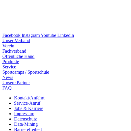
Facebook
Instagram
Youtube
Linkedin
Unser Verband
Verein
Fach­ver­band
Öffent­li­che Hand
Produkte
Service
Sport­camps / Sportschule
News
Unsere Part­ner
FAQ
Kontakt/​​Anfahrt
Service-Anruf
Jobs & Karriere
Impres­sum
Daten­schutz
Data-Mining
Barrie­re­frei­heit