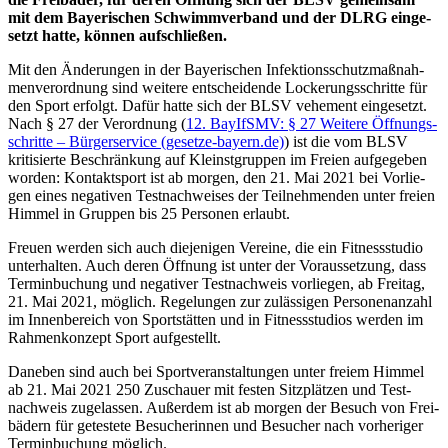
mit dem Baye­ri­schen Schwimm­ver­band und der DLRG einge­
setzt hatte, können aufschließen.
Mit den Ände­run­gen in der Baye­ri­schen Infek­ti­ons­schutz­maß­nah­
men­ver­ord­nung sind weitere entschei­dende Locke­rungs­schritte für
den Sport erfolgt. Dafür hatte sich der BLSV vehe­ment einge­setzt.
Nach § 27 der Verord­nung (
12. BayIfSMV: § 27 Weitere Öffnungs­
schritte – Bürger­ser­vice (gesetze​-bayern​.de)
) ist die vom BLSV
kriti­sierte Beschrän­kung auf Kleinst­grup­pen im Freien aufge­ge­ben
worden: Kontakt­sport ist ab morgen, den 21. Mai 2021 bei Vorlie­
gen eines nega­ti­ven Test­nach­wei­ses der Teil­neh­men­den unter freien
Himmel in Grup­pen bis 25 Perso­nen erlaubt.
Freuen werden sich auch dieje­ni­gen Vereine, die ein Fitness­stu­dio
unter­hal­ten. Auch deren Öffnung ist unter der Voraus­set­zung, dass
Termin­bu­chung und nega­ti­ver Test­nach­weis vorlie­gen, ab Frei­tag,
21. Mai 2021, möglich. Rege­lun­gen zur zuläs­si­gen Perso­nen­an­zahl
im Innen­be­reich von Sport­stät­ten und in Fitness­stu­dios werden im
Rahmen­kon­zept Sport aufgestellt.
Dane­ben sind auch bei Sport­ver­an­stal­tun­gen unter freiem Himmel
ab 21. Mai 2021 250 Zuschauer mit festen Sitz­plät­zen und Test­
nach­weis zuge­las­sen. Außer­dem ist ab morgen der Besuch von Frei­
bä­dern für getes­tete Besu­che­rin­nen und Besu­cher nach vorhe­ri­ger
Termin­bu­chung möglich.