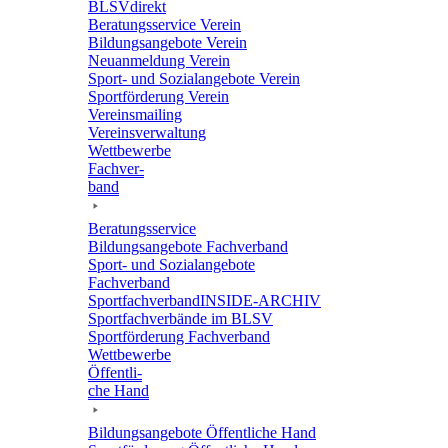
BLSVdi­rekt
Bera­tungs­ser­vice Verein
Bildungs­an­ge­bote Verein
Neuan­mel­dung Verein
Sport- und Sozi­al­an­ge­bote Verein
Sport­för­de­rung Verein
Vereins­mai­ling
Vereins­ver­wal­tung
Wett­be­werbe
Fach­ver­
band
Bera­tungs­ser­vice
Bildungs­an­ge­bote Fachverband
Sport- und Sozi­al­an­ge­bote
Fachverband
Sport­fach­ver­ban­d­IN­SIDE-ARCHIV
Sport­fach­ver­bände im BLSV
Sport­för­de­rung Fachverband
Wett­be­werbe
Öffent­li­
che Hand
Bildungs­an­ge­bote Öffent­li­che Hand