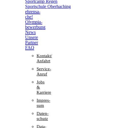
Sport­camp Regen
Sport­schule Oberhaching
ehren­sa­
che!
Olym­pia­
be­wer­bung
News
Unsere
Part­ner
FAQ
Kontakt/​​
Anfahrt
Service-
Anruf
Jobs
&
Karriere
Impres­
sum
Daten­
schutz
Data-