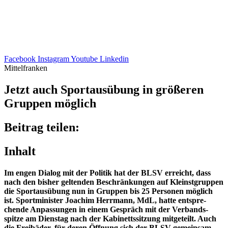
Facebook
Instagram
Youtube
Linkedin
Mittelfranken
Jetzt auch Sport­aus­übung in größe­ren
Grup­pen möglich
Beitrag teilen:
Inhalt
Im engen Dialog mit der Poli­tik hat der BLSV erreicht, dass
nach den bisher gelten­den Beschrän­kun­gen auf Kleinst­grup­pen
die Sport­aus­übung nun in Grup­pen bis 25 Perso­nen möglich
ist. Sport­mi­nis­ter Joachim Herr­mann, MdL, hatte entspre­
chende Anpas­sun­gen in einem Gespräch mit der Verbands­
spitze am Diens­tag nach der Kabi­netts­sit­zung mitge­teilt. Auch
die Frei­bä­der, für deren Öffnung sich der BLSV gemein­sam