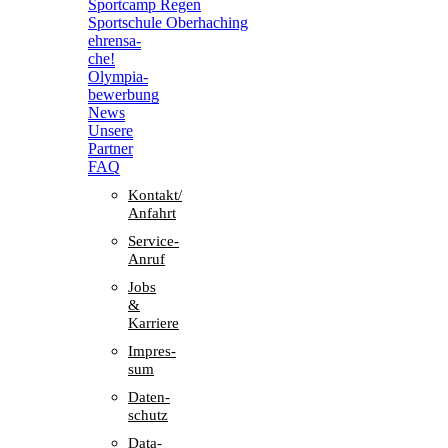
Sport­camp Regen
Sport­schule Oberhaching
ehren­sa­
che!
Olym­pia­
be­wer­bung
News
Unsere
Part­ner
FAQ
Kontakt/​​
Anfahrt
Service-
Anruf
Jobs
&
Karriere
Impres­
sum
Daten­
schutz
Data-