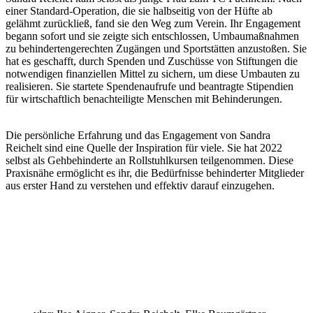
einer Stan­dard-Opera­tion, die sie halb­sei­tig von der Hüfte ab
gelähmt zurück­ließ, fand sie den Weg zum Verein. Ihr Enga­ge­ment
begann sofort und sie zeigte sich entschlos­sen, Umbau­maß­nah­men
zu behin­der­ten­ge­rech­ten Zugän­gen und Sport­stät­ten anzu­sto­ßen. Sie
hat es geschafft, durch Spen­den und Zuschüsse von Stif­tun­gen die
notwen­di­gen finan­zi­el­len Mittel zu sichern, um diese Umbau­ten zu
reali­sie­ren. Sie star­tete Spen­den­auf­rufe und bean­tragte Stipen­dien
für wirt­schaft­lich benach­tei­ligte Menschen mit Behinderungen.
Die persön­li­che Erfah­rung und das Enga­ge­ment von Sandra
Reichelt sind eine Quelle der Inspi­ra­tion für viele. Sie hat 2022
selbst als Gehbe­hin­derte an Roll­stuhl­kur­sen teil­ge­nom­men. Diese
Praxis­nähe ermög­licht es ihr, die Bedürf­nisse behin­der­ter Mitglie­der
aus erster Hand zu verste­hen und effek­tiv darauf einzugehen.