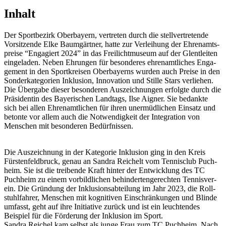
Inhalt
Der Sport­be­zirk Ober­bay­ern, vertre­ten durch die stell­ver­tre­tende
Vorsit­zende Elke Baum­gärt­ner, hatte zur Verlei­hung der Ehren­amts­
preise “Enga­giert 2024” in das Frei­licht­mu­seum auf der Glent­lei­ten
einge­la­den. Neben Ehrun­gen für beson­de­res ehren­amt­li­ches Enga­
ge­ment in den Sport­krei­sen Ober­bay­erns wurden auch Preise in den
Sonder­ka­te­go­rien Inklu­sion, Inno­va­tion und Stille Stars verlie­hen.
Die Über­gabe dieser beson­de­ren Auszeich­nun­gen erfolgte durch die
Präsi­den­tin des Baye­ri­schen Land­tags, Ilse Aigner. Sie bedankte
sich bei allen Ehren­amt­li­chen für ihren uner­müd­li­chen Einsatz und
betonte vor allem auch die Notwen­dig­keit der Inte­gra­tion von
Menschen mit beson­de­ren Bedürfnissen.
Die Auszeich­nung in der Kate­go­rie Inklu­sion ging in den Kreis
Fürs­ten­feld­bruck, genau an Sandra Reichelt vom Tennis­club Puch­
heim. Sie ist die trei­bende Kraft hinter der Entwick­lung des TC
Puch­heim zu einem vorbild­li­chen behin­der­ten­ge­rech­ten Tennis­ver­
ein. Die Grün­dung der Inklu­si­ons­ab­tei­lung im Jahr 2023, die Roll­
stuhl­fah­rer, Menschen mit kogni­ti­ven Einschrän­kun­gen und Blinde
umfasst, geht auf ihre Initia­tive zurück und ist ein leuch­ten­des
Beispiel für die Förde­rung der Inklu­sion im Sport.
Sandra Reichel kam selbst als junge Frau zum TC Puch­heim. Nach