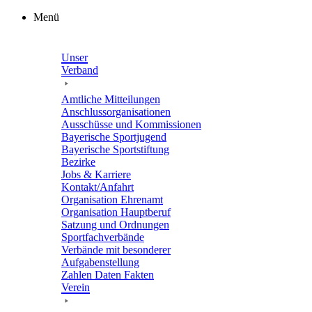
Zum
Menü
Inhalt
springen
Unser
Verband
Amtli­che Mitteilungen
Anschluss­or­ga­ni­sa­tio­nen
Ausschüsse und Kommissionen
Baye­ri­sche Sportjugend
Baye­ri­sche Sportstiftung
Bezirke
Jobs & Karriere
Kontakt/​​Anfahrt
Orga­ni­sa­tion Ehrenamt
Orga­ni­sa­tion Hauptberuf
Satzung und Ordnungen
Sport­fach­ver­bände
Verbände mit beson­de­rer
Aufgabenstellung
Zahlen Daten Fakten
Verein