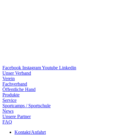
Facebook
Instagram
Youtube
Linkedin
Unser Verband
Verein
Fach­ver­band
Öffent­li­che Hand
Produkte
Service
Sport­camps / Sportschule
News
Unsere Part­ner
FAQ
Kontakt/​​Anfahrt