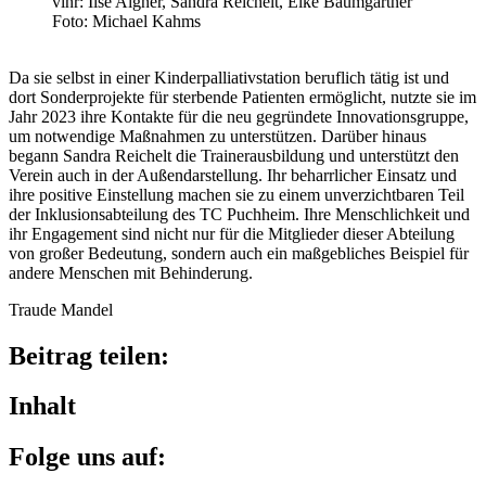
vlnr: Ilse Aigner, Sandra Reichelt, Elke Baum­gärt­ner
Foto: Michael Kahms
Da sie selbst in einer Kinder­p­al­lia­tiv­sta­tion beruf­lich tätig ist und
dort Sonder­pro­jekte für ster­bende Pati­en­ten ermög­licht, nutzte sie im
Jahr 2023 ihre Kontakte für die neu gegrün­dete Inno­va­ti­ons­gruppe,
um notwen­dige Maßnah­men zu unter­stüt­zen. Darüber hinaus
begann Sandra Reichelt die Trai­ner­aus­bil­dung und unter­stützt den
Verein auch in der Außen­dar­stel­lung. Ihr beharr­li­cher Einsatz und
ihre posi­tive Einstel­lung machen sie zu einem unver­zicht­ba­ren Teil
der Inklu­si­ons­ab­tei­lung des TC Puch­heim. Ihre Mensch­lich­keit und
ihr Enga­ge­ment sind nicht nur für die Mitglie­der dieser Abtei­lung
von großer Bedeu­tung, sondern auch ein maßgeb­li­ches Beispiel für
andere Menschen mit Behinderung.
Traude Mandel
Beitrag teilen:
Inhalt
Folge uns auf: