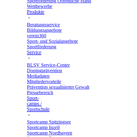
Sport­för­de­rung Öffent­li­che Hand
Wett­be­werbe
Produkte
Bera­tungs­ser­vice
Bildungs­an­ge­bote
verein360
Sport- und Sozialangebote
Sport­för­de­rung
Service
BLSV Service-Center
Doping­prä­ven­tion
Media­da­ten
Mitglie­der­vor­teile
Präven­tion sexua­li­sier­ter Gewalt
Pres­se­be­reich
Sport­
camps /
Sportschule
Sport­camp Spitzingsee
Sport­camp Inzell
Sport­camp Nordbayern