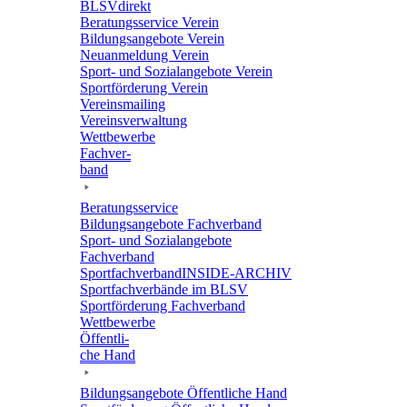
BLSVdi­rekt
Bera­tungs­ser­vice Verein
Bildungs­an­ge­bote Verein
Neuan­mel­dung Verein
Sport- und Sozi­al­an­ge­bote Verein
Sport­för­de­rung Verein
Vereins­mai­ling
Vereins­ver­wal­tung
Wett­be­werbe
Fach­ver­
band
Bera­tungs­ser­vice
Bildungs­an­ge­bote Fachverband
Sport- und Sozi­al­an­ge­bote
Fachverband
Sport­fach­ver­ban­d­IN­SIDE-ARCHIV
Sport­fach­ver­bände im BLSV
Sport­för­de­rung Fachverband
Wett­be­werbe
Öffent­li­
che Hand
Bildungs­an­ge­bote Öffent­li­che Hand