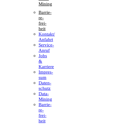
Mining
Barrie­
re­
frei­
heit
Kontakt/​​
Anfahrt
Service-
Anruf
Jobs
&
Karriere
Impres­
sum
Daten­
schutz
Data-
Mining
Barrie­
re­
frei­
heit