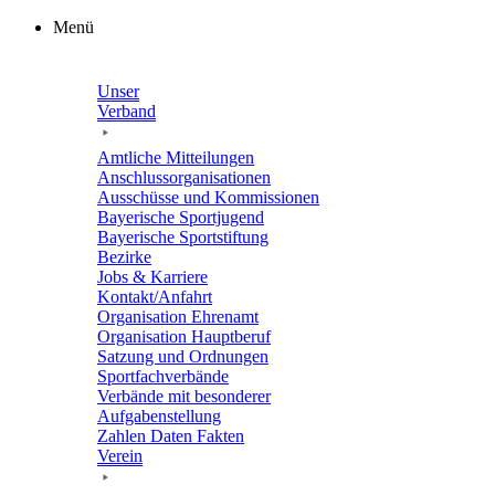
Zum
Menü
Inhalt
springen
Unser
Verband
Amtli­che Mitteilungen
Anschluss­or­ga­ni­sa­tio­nen
Ausschüsse und Kommissionen
Baye­ri­sche Sportjugend
Baye­ri­sche Sportstiftung
Bezirke
Jobs & Karriere
Kontakt/​​Anfahrt
Orga­ni­sa­tion Ehrenamt
Orga­ni­sa­tion Hauptberuf
Satzung und Ordnungen
Sport­fach­ver­bände
Verbände mit beson­de­rer
Aufgabenstellung
Zahlen Daten Fakten
Verein