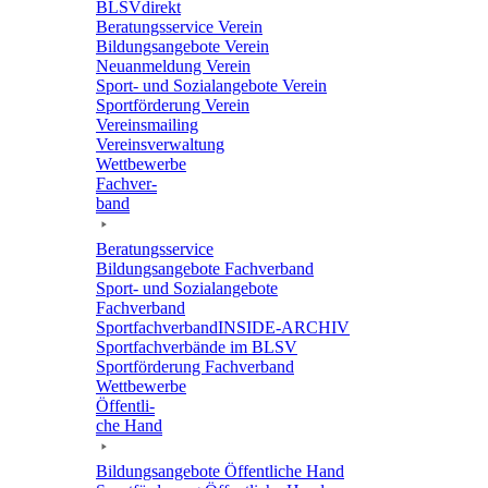
BLSVdi­rekt
Bera­tungs­ser­vice Verein
Bildungs­an­ge­bote Verein
Neuan­mel­dung Verein
Sport- und Sozi­al­an­ge­bote Verein
Sport­för­de­rung Verein
Vereins­mai­ling
Vereins­ver­wal­tung
Wett­be­werbe
Fach­ver­
band
Bera­tungs­ser­vice
Bildungs­an­ge­bote Fachverband
Sport- und Sozi­al­an­ge­bote
Fachverband
Sport­fach­ver­ban­d­IN­SIDE-ARCHIV
Sport­fach­ver­bände im BLSV
Sport­för­de­rung Fachverband
Wett­be­werbe
Öffent­li­
che Hand
Bildungs­an­ge­bote Öffent­li­che Hand