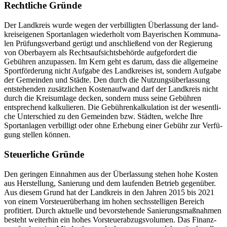
Recht­li­che Gründe
Der Land­kreis wurde wegen der verbil­lig­ten Über­las­sung der land­
kreis­ei­ge­nen Sport­an­la­gen wieder­holt vom Baye­ri­schen Kommu­na­
len Prüfungs­ver­band gerügt und anschlie­ßend von der Regie­rung
von Ober­bay­ern als Rechts­auf­sichts­be­hörde aufge­for­dert die
Gebüh­ren anzu­pas­sen. Im Kern geht es darum, dass die allge­meine
Sport­för­de­rung nicht Aufgabe des Land­krei­ses ist, sondern Aufgabe
der Gemein­den und Städte. Den durch die Nutzungs­über­las­sung
entste­hen­den zusätz­li­chen Kosten­auf­wand darf der Land­kreis nicht
durch die Kreis­um­lage decken, sondern muss seine Gebüh­ren
entspre­chend kalku­lie­ren. Die Gebüh­ren­kal­ku­la­tion ist der wesent­li­
che Unter­schied zu den Gemein­den bzw. Städ­ten, welche Ihre
Sport­an­la­gen verbil­ligt oder ohne Erhe­bung einer Gebühr zur Verfü­
gung stel­len können.
Steu­er­li­che Gründe
Den gerin­gen Einnah­men aus der Über­las­sung stehen hohe Kosten
aus Herstel­lung, Sanie­rung und dem laufen­den Betrieb gegen­über.
Aus diesem Grund hat der Land­kreis in den Jahren 2015 bis 2021
von einem Vorsteu­er­über­hang im hohen sechs­stel­li­gen Bereich
profi­tiert. Durch aktu­elle und bevor­ste­hende Sanie­rungs­maß­nah­men
besteht weiter­hin ein hohes Vorsteu­er­ab­zugs­vo­lu­men. Das Finanz­