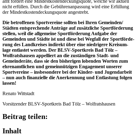
amt fordert eine Mindest­kos­ten­de­ckungs­quote, welche wir aktu­ell
nicht erfül­len. Durch die Gebüh­ren­an­pas­sung wird eine Erfül­lung
der Mindest­kos­ten­de­ckungs­quote angestrebt.
Die betrof­fe­nen Sport­ver­eine soll­ten bei Ihren Gemeinden/​
Städten entspre­chende Anträge auf zusätz­li­che Sport­för­de­rung
stel­len, weil die allge­meine Sport­för­de­rung Aufgabe der
Gemein­den und Städte ist und diese bei Wegfall der Sport­för­de­
rung des Land­krei­ses indi­rekt über eine nied­ri­gere Kreis­um­
lage entlas­tet werden. Der BLSV-Sport­kreis Bad Tölz –
Wolfrats­hau­sen appel­liert an die zustän­di­gen Stadt- und
Gemein­de­räte, dass sie den bishe­ri­gen loben­den Worten zum
ehren­amt­li­chen und gemein­nüt­zi­gen Enga­ge­ment unse­rer
Sport­ver­eine – insbe­son­dere bei der Kinder- und Jugend­ar­beit
– nun auch finan­zi­elle die Aner­ken­nung und Entlas­tung folgen
lassen!
Renato Witt­stadt
Vorsit­zen­der BLSV-Sport­kreis Bad Tölz – Wolfratshausen
Beitrag teilen:
Inhalt