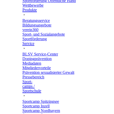
Sport­för­de­rung Öffent­li­che Hand
Wett­be­werbe
Produkte
Bera­tungs­ser­vice
Bildungs­an­ge­bote
verein360
Sport- und Sozialangebote
Sport­för­de­rung
Service
BLSV Service-Center
Doping­prä­ven­tion
Media­da­ten
Mitglie­der­vor­teile
Präven­tion sexua­li­sier­ter Gewalt
Pres­se­be­reich
Sport­
camps /
Sportschule
Sport­camp Spitzingsee
Sport­camp Inzell
Sport­camp Nordbayern