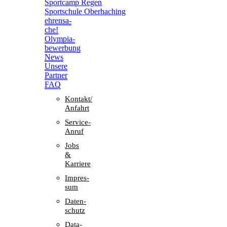
Sport­camp Regen
Sport­schule Oberhaching
ehren­sa­
che!
Olym­pia­
be­wer­bung
News
Unsere
Part­ner
FAQ
Kontakt/​​
Anfahrt
Service-
Anruf
Jobs
&
Karriere
Impres­
sum
Daten­
schutz
Data-