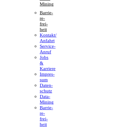
Mining
Barrie­
re­
frei­
heit
Kontakt/​​
Anfahrt
Service-
Anruf
Jobs
&
Karriere
Impres­
sum
Daten­
schutz
Data-
Mining
Barrie­
re­
frei­
heit