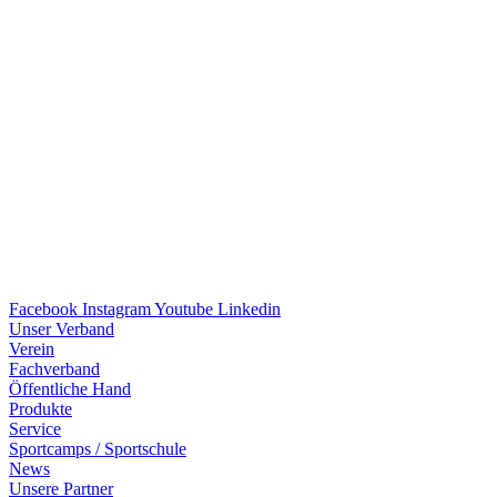
Facebook
Instagram
Youtube
Linkedin
Unser Verband
Verein
Fach­ver­band
Öffent­li­che Hand
Produkte
Service
Sport­camps / Sportschule
News
Unsere Part­ner