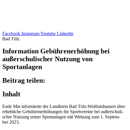
Facebook
Instagram
Youtube
Linkedin
Bad Tölz
Infor­ma­tion Gebüh­ren­er­hö­hung bei
außer­schu­li­scher Nutzung von
Sportanlagen
Beitrag teilen:
Inhalt
Ende Mai infor­mierte der Land­kreis Bad Tölz-Wolfrats­hau­sen über
erheb­li­che Gebüh­ren­er­hö­hun­gen für Sport­ver­eine bei außer­schu­li­
scher Nutzung seiner Sport­an­la­gen mit Wirkung zum 1. Septem­
ber 2023.