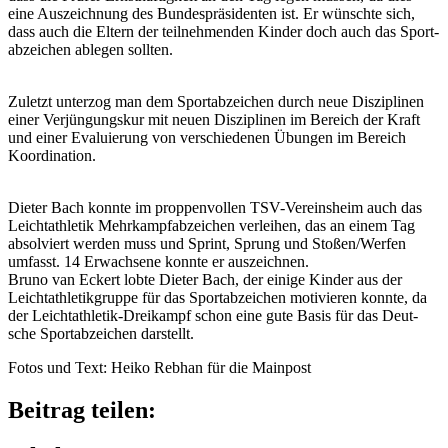
eine Auszeich­nung des Bundes­prä­si­den­ten ist. Er wünschte sich,
dass auch die Eltern der teil­neh­men­den Kinder doch auch das Sport­
ab­zei­chen able­gen sollten.
Zuletzt unter­zog man dem Sport­ab­zei­chen durch neue Diszi­pli­nen
einer Verjün­gungs­kur mit neuen Diszi­pli­nen im Bereich der Kraft
und einer Evalu­ie­rung von verschie­de­nen Übun­gen im Bereich
Koordination.
Dieter Bach konnte im prop­pen­vol­len TSV-Vereins­heim auch das
Leicht­ath­le­tik Mehr­kampf­ab­zei­chen verlei­hen, das an einem Tag
absol­viert werden muss und Sprint, Sprung und Stoßen/​Werfen
umfasst. 14 Erwach­sene konnte er auszeich­nen.
Bruno van Eckert lobte Dieter Bach, der einige Kinder aus der
Leicht­ath­le­tik­gruppe für das Sport­ab­zei­chen moti­vie­ren konnte, da
der Leicht­ath­le­tik-Drei­kampf schon eine gute Basis für das Deut­
sche Sport­ab­zei­chen darstellt.
Fotos und Text: Heiko Rebhan für die Mainpost
Beitrag teilen: