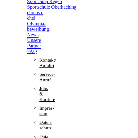
Sport­camp Regen
Sport­schule Oberhaching
ehren­sa­
che!
Olym­pia­
be­wer­bung
News
Unsere
Part­ner
FAQ
Kontakt/​​
Anfahrt
Service-
Anruf
Jobs
&
Karriere
Impres­
sum
Daten­
schutz
Data-