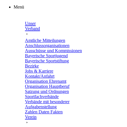
Zum
Menü
Inhalt
springen
Unser
Verband
Amtli­che Mitteilungen
Anschluss­or­ga­ni­sa­tio­nen
Ausschüsse und Kommissionen
Baye­ri­sche Sportjugend
Baye­ri­sche Sportstiftung
Bezirke
Jobs & Karriere
Kontakt/​​Anfahrt
Orga­ni­sa­tion Ehrenamt
Orga­ni­sa­tion Hauptberuf
Satzung und Ordnungen
Sport­fach­ver­bände
Verbände mit beson­de­rer
Aufgabenstellung
Zahlen Daten Fakten
Verein