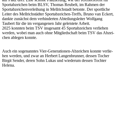
Sport­ab­zei­chen beim BLSV, Thomas Reubelt, im Rahmen der
Sport­ab­zei­chen­ver­lei­hung in Mell­rich­stadt betonte. Der sport­li­che
Leiter des Mell­rich­städ­ter Sport­ab­zei­chen-Treffs, Bruno van Eckert,
dankte zunächst dem verhin­der­ten Abtei­lungs­lei­ter Wolf­gang
Taubert für die im vergan­ge­nen Jahr geleis­tete Arbeit.
2025 konn­ten beim TSV insge­samt 45 Sport­ab­zei­chen verlie­hen
werden, wobei man auch ohne Mitglied­schaft beim TSV das Abzei­
chen able­gen konnte.
Auch ein soge­nann­tes Vier-Gene­ra­tio­nen-Abzei­chen konnte verlie­
hen werden, und zwar an Herbert Langen­brun­ner, dessen Tocher
Birgit Sender, deren Sohn Lukas und wiederum dessen Toch­ter
Helena.