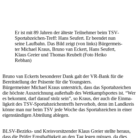
Er ist mit 89 Jahren der älteste Teil­neh­mer beim TSV-
Sport­ab­zei­chen-Treff: Hans Seufert. Er been­det nun
seine Lauf­bahn. Das Bild zeigt (von links) Bürger­meis­
ter Michael Kraus, Bruno van Eckert, Hans Seufert,
Klaus Greier und Thomas Reubelt (Foto Heiko
Rebhan)
Bruno van Eckerts beson­de­rer Dank galt der VR-Bank für die
Bereit­stel­lung der Präsente für die Youngs­ters.
Bürger­meis­ter Michael Kraus unter­strich, dass das Sport­ab­zei­chen
die höchste Auszeich­nung außer­halb des Wett­kampf­spor­tes ist. “Wer
es bekommt, darf darauf stolz sein”, so Kraus, der auch die Einma­
lig­keit des TSV-Sport­ab­zei­chen­treffs hervor­hob, denn im Land­kreis
könne man nur beim TSV jede Woche das Sport­ab­zei­chen in einer
eigen­stän­di­gen Abtei­lung ablegen.
BLSV-Bezirks- und Kreis­vor­sit­zen­der Klaus Greier stellte heraus,
dass die Prüfer Ernst­haf­tig­keit an den Tag legen müssen, da dies