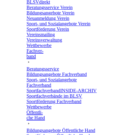
BLSVdi­rekt
Bera­tungs­ser­vice Verein
Bildungs­an­ge­bote Verein
Neuan­mel­dung Verein
Sport- und Sozi­al­an­ge­bote Verein
Sport­för­de­rung Verein
Vereins­mai­ling
Vereins­ver­wal­tung
Wett­be­werbe
Fach­ver­
band
Bera­tungs­ser­vice
Bildungs­an­ge­bote Fachverband
Sport- und Sozi­al­an­ge­bote
Fachverband
Sport­fach­ver­ban­d­IN­SIDE-ARCHIV
Sport­fach­ver­bände im BLSV
Sport­för­de­rung Fachverband
Wett­be­werbe
Öffent­li­
che Hand
Bildungs­an­ge­bote Öffent­li­che Hand