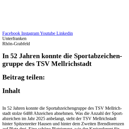
Facebook
Instagram
Youtube
Linkedin
Unterfranken
Rhön-Grabfeld
In 52 Jahren konnte die Sport­ab­zei­chen­
gruppe des TSV Mellrichstadt
Beitrag teilen:
Inhalt
In 52 Jahren konnte die Sport­ab­zei­chen­gruppe des TSV Mell­rich­
stadt stolze 6488 Abzei­chen abneh­men. Was die Anzahl der Sport­
ab­zei­chen im Jahr 2025 anbe­langt, steht der TSV Mell­rich­stadt
hinter Spit­zen­rei­ter Hausen und hinter dem Zwei­ten Brend­lo­ren­zen
auf Platz drei. Eine schöne Plat­zie­rung, wie der Kreis­re­fe­rent für