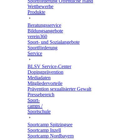
Sport­för­de­rung Öffent­li­che Hand
Wett­be­werbe
Produkte
Bera­tungs­ser­vice
Bildungs­an­ge­bote
verein360
Sport- und Sozialangebote
Sport­för­de­rung
Service
BLSV Service-Center
Doping­prä­ven­tion
Media­da­ten
Mitglie­der­vor­teile
Präven­tion sexua­li­sier­ter Gewalt
Pres­se­be­reich
Sport­
camps /
Sportschule
Sport­camp Spitzingsee
Sport­camp Inzell
Sport­camp Nordbayern