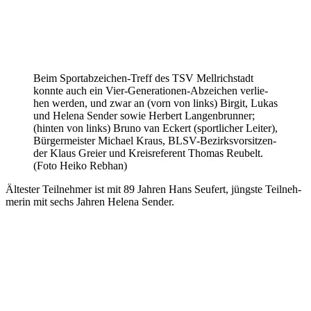
Beim Sport­ab­zei­chen-Treff des TSV Mell­rich­stadt
konnte auch ein Vier-Gene­ra­tio­nen-Abzei­chen verlie­
hen werden, und zwar an (vorn von links) Birgit, Lukas
und Helena Sender sowie Herbert Langen­brun­ner;
(hinten von links) Bruno van Eckert (sport­li­cher Leiter),
Bürger­meis­ter Michael Kraus, BLSV-Bezirks­vor­sit­zen­
der Klaus Greier und Kreis­re­fe­rent Thomas Reubelt.
(Foto Heiko Rebhan)
Ältes­ter Teil­neh­mer ist mit 89 Jahren Hans Seufert, jüngste Teil­neh­
me­rin mit sechs Jahren Helena Sender.