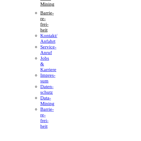
Mining
Barrie­
re­
frei­
heit
Kontakt/​​
Anfahrt
Service-
Anruf
Jobs
&
Karriere
Impres­
sum
Daten­
schutz
Data-
Mining
Barrie­
re­
frei­
heit