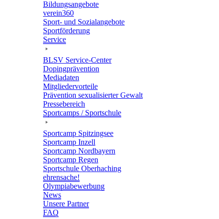
Bildungs­an­ge­bote
verein360
Sport- und Sozialangebote
Sport­för­de­rung
Service
BLSV Service-Center
Doping­prä­ven­tion
Media­da­ten
Mitglie­der­vor­teile
Präven­tion sexua­li­sier­ter Gewalt
Pres­se­be­reich
Sport­camps / Sportschule
Sport­camp Spitzingsee
Sport­camp Inzell
Sport­camp Nordbayern
Sport­camp Regen
Sport­schule Oberhaching
ehren­sa­che!
Olym­pia­be­wer­bung
News
Unsere Part­ner
FAQ