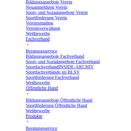
Bildungs­an­ge­bote Verein
Neuan­mel­dung Verein
Sport- und Sozi­al­an­ge­bote Verein
Sport­för­de­rung Verein
Vereins­mai­ling
Vereins­ver­wal­tung
Wett­be­werbe
Fach­ver­band
Bera­tungs­ser­vice
Bildungs­an­ge­bote Fachverband
Sport- und Sozi­al­an­ge­bote Fachverband
Sport­fach­ver­ban­d­IN­SIDE-ARCHIV
Sport­fach­ver­bände im BLSV
Sport­för­de­rung Fachverband
Wett­be­werbe
Öffent­li­che Hand
Bildungs­an­ge­bote Öffent­li­che Hand
Sport­för­de­rung Öffent­li­che Hand
Wett­be­werbe
Produkte
Bera­tungs­ser­vice