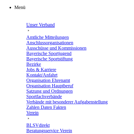
Zum
Menü
Inhalt
springen
Unser Verband
Amtli­che Mitteilungen
Anschluss­or­ga­ni­sa­tio­nen
Ausschüsse und Kommissionen
Baye­ri­sche Sportjugend
Baye­ri­sche Sportstiftung
Bezirke
Jobs & Karriere
Kontakt/​​Anfahrt
Orga­ni­sa­tion Ehrenamt
Orga­ni­sa­tion Hauptberuf
Satzung und Ordnungen
Sport­fach­ver­bände
Verbände mit beson­de­rer Aufgabenstellung
Zahlen Daten Fakten
Verein
BLSVdi­rekt
Bera­tungs­ser­vice Verein