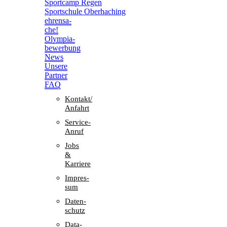
Sport­camp Regen
Sport­schule Oberhaching
ehren­sa­
che!
Olym­pia­
be­wer­bung
News
Unsere
Part­ner
FAQ
Kontakt/​​
Anfahrt
Service-
Anruf
Jobs
&
Karriere
Impres­
sum
Daten­
schutz
Data-