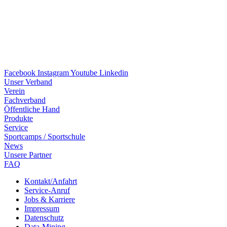
Facebook
Instagram
Youtube
Linkedin
Unser Verband
Verein
Fach­ver­band
Öffent­li­che Hand
Produkte
Service
Sport­camps / Sportschule
News
Unsere Part­ner
FAQ
Kontakt/​​Anfahrt
Service-Anruf
Jobs & Karriere
Impres­sum
Daten­schutz
Data-Mining