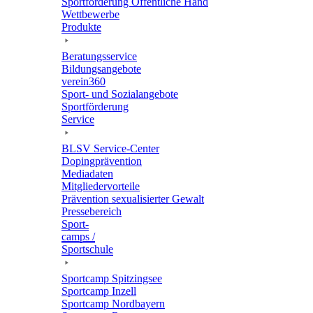
Sport­för­de­rung Öffent­li­che Hand
Wett­be­werbe
Produkte
Bera­tungs­ser­vice
Bildungs­an­ge­bote
verein360
Sport- und Sozialangebote
Sport­för­de­rung
Service
BLSV Service-Center
Doping­prä­ven­tion
Media­da­ten
Mitglie­der­vor­teile
Präven­tion sexua­li­sier­ter Gewalt
Pres­se­be­reich
Sport­
camps /
Sportschule
Sport­camp Spitzingsee
Sport­camp Inzell
Sport­camp Nordbayern