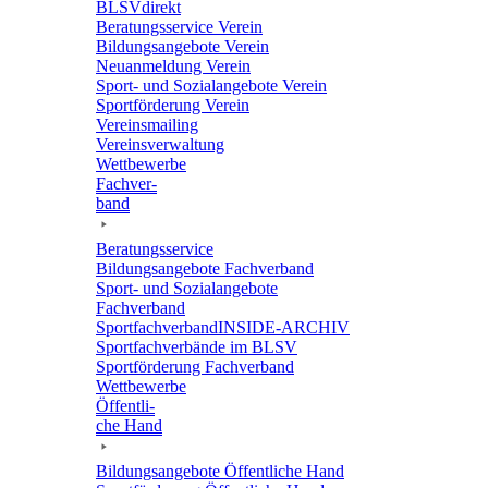
BLSVdi­rekt
Bera­tungs­ser­vice Verein
Bildungs­an­ge­bote Verein
Neuan­mel­dung Verein
Sport- und Sozi­al­an­ge­bote Verein
Sport­för­de­rung Verein
Vereins­mai­ling
Vereins­ver­wal­tung
Wett­be­werbe
Fach­ver­
band
Bera­tungs­ser­vice
Bildungs­an­ge­bote Fachverband
Sport- und Sozi­al­an­ge­bote
Fachverband
Sport­fach­ver­ban­d­IN­SIDE-ARCHIV
Sport­fach­ver­bände im BLSV
Sport­för­de­rung Fachverband
Wett­be­werbe
Öffent­li­
che Hand
Bildungs­an­ge­bote Öffent­li­che Hand