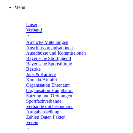
Zum
Menü
Inhalt
springen
Unser
Verband
Amtli­che Mitteilungen
Anschluss­or­ga­ni­sa­tio­nen
Ausschüsse und Kommissionen
Baye­ri­sche Sportjugend
Baye­ri­sche Sportstiftung
Bezirke
Jobs & Karriere
Kontakt/​​Anfahrt
Orga­ni­sa­tion Ehrenamt
Orga­ni­sa­tion Hauptberuf
Satzung und Ordnungen
Sport­fach­ver­bände
Verbände mit beson­de­rer
Aufgabenstellung
Zahlen Daten Fakten
Verein