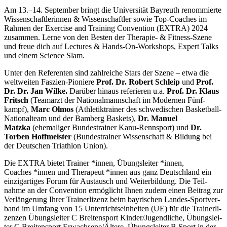
Am 13.–14. Septem­ber bringt die Univer­si­tät Bayreuth renom­mierte
Wissen­schaft­le­rin­nen & Wissen­schaft­ler sowie Top-Coaches im
Rahmen der Exer­cise and Trai­ning Conven­tion (EXTRA) 2024
zusam­men. Lerne von den Besten der Thera­pie- & Fitness-Szene
und freue dich auf Lectures & Hands-On-Work­shops, Expert Talks
und einem Science Slam.
Unter den Refe­ren­ten sind zahl­rei­che Stars der Szene – etwa die
welt­wei­ten Faszien-Pioniere
Prof. Dr. Robert Schleip
und
Prof.
Dr. Dr. Jan Wilke.
Darüber hinaus refe­rie­ren u.a.
Prof. Dr. Klaus
Frit­sch
(Team­arzt der Natio­nal­mann­schaft im Moder­nen Fünf­
kampf),
Marc Olmos
(Athle­tik­trai­ner des schwe­di­schen Basket­ball-
Natio­nal­team und der Bamberg Baskets),
Dr. Manuel
Matzka
(ehema­li­ger Bundes­trai­ner Kanu-Renn­sport) und
Dr.
Torben Hoff­meis­ter
(Bundes­trai­ner Wissen­schaft & Bildung bei
der Deut­schen Triath­lon Union).
Die EXTRA bietet Trai­ner *innen, Übungs­lei­ter *innen,
Coaches *innen und Thera­peut *innen aus ganz Deutsch­land ein
einzig­ar­ti­ges Forum für Austausch und Weiter­bil­dung. Die Teil­
nahme an der Conven­tion ermög­licht Ihnen zudem einen Beitrag zur
Verlän­ge­rung Ihrer Trai­ner­li­zenz beim bayri­schen Landes-Sport­ver­
band im Umfang von 15 Unter­richts­ein­hei­ten (UE) für die Trai­ner­li­
zen­zen Übungs­lei­ter C Brei­ten­sport Kinder/​Jugendliche, Übungs­lei­
ter C Brei­ten­sport Erwachsene/​Ältere, Übungs­lei­ter B Sport in der