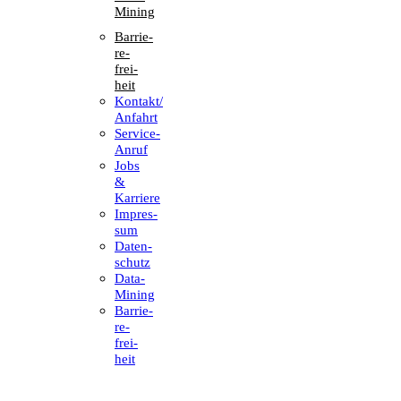
Mining
Barrie­
re­
frei­
heit
Kontakt/​​
Anfahrt
Service-
Anruf
Jobs
&
Karriere
Impres­
sum
Daten­
schutz
Data-
Mining
Barrie­
re­
frei­
heit