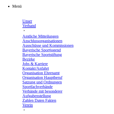
Zum
Menü
Inhalt
springen
Unser
Verband
Amtli­che Mitteilungen
Anschluss­or­ga­ni­sa­tio­nen
Ausschüsse und Kommissionen
Baye­ri­sche Sportjugend
Baye­ri­sche Sportstiftung
Bezirke
Jobs & Karriere
Kontakt/​​Anfahrt
Orga­ni­sa­tion Ehrenamt
Orga­ni­sa­tion Hauptberuf
Satzung und Ordnungen
Sport­fach­ver­bände
Verbände mit beson­de­rer
Aufgabenstellung
Zahlen Daten Fakten
Verein