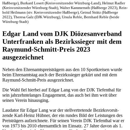
Haßberge), Burkard Losert (Kreis­vor­sit­zen­der Würz­burg-Land), Helmut Radler
(Kreis­vor­sit­zen­der Würz­burg-Stadt), Walter Kammer­rath (Haßberge 2023), Rein­
hold Heil­mann (stv. Kreis­vor­sit­zen­der Haßberge), Getrud Strätz (Haßberge
2022), Theresa Galz (DJK Würz­burg), Ursula Reble, Bern­hard Reble (beide
Würzburg-Stadt)
Edgar Land vom DJK Diöze­san­ver­band
Unter­fran­ken als Bezirks­sie­ger mit dem
Raymund-Schmitt-Preis 2023
ausgezeichnet
Neben den Ehren­amts­preis­trä­gern aus den 10 Sport­krei­sen wurde
beim Ehren­amts­tag auch der Bezirks­sie­ger gekürt und mit dem
Raymund-Schmitt-Preis ausgezeichnet.
Die Wahl fiel hier­bei auf Edgar Lang von der DJK Tief­en­thal für
sein jahr­zehn­te­lan­ges Enga­ge­ment, das auch bei ihm weit über
seinen Verein hinausging.
Lauda­tor für Edgar Lang war der stell­ver­tre­tende Bezirks­vor­sit­
zende Karl-Heinz Hübner, der ein rundes Bild der Leis­tun­gen des
Preis­trä­gers aufzeich­nete. Für seinen Verein DJK Tief­en­thal war er
von 1973 bis 2010 ehren­amt­lich im Einsatz. 27 Jahre davon als 1.