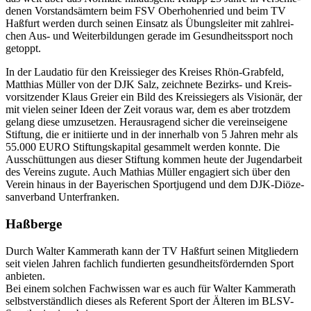
de­nen Vorstands­äm­tern beim FSV Ober­ho­hen­ried und beim TV
Haßfurt werden durch seinen Einsatz als Übungs­lei­ter mit zahl­rei­
chen Aus- und Weiter­bil­dun­gen gerade im Gesund­heits­sport noch
getoppt.
In der Lauda­tio für den Kreis­sie­ger des Krei­ses Rhön-Grab­feld,
Matthias Müller von der DJK Salz, zeich­nete Bezirks- und Kreis­
vor­sit­zen­der Klaus Greier ein Bild des Kreis­sie­gers als Visio­när, der
mit vielen seiner Ideen der Zeit voraus war, dem es aber trotz­dem
gelang diese umzu­set­zen. Heraus­ra­gend sicher die vereins­ei­gene
Stif­tung, die er initi­ierte und in der inner­halb von 5 Jahren mehr als
55.000 EURO Stif­tungs­ka­pi­tal gesam­melt werden konnte. Die
Ausschüt­tun­gen aus dieser Stif­tung kommen heute der Jugend­ar­beit
des Vereins zugute. Auch Mathias Müller enga­giert sich über den
Verein hinaus in der Baye­ri­schen Sport­ju­gend und dem DJK-Diöze­
san­ver­band Unterfranken.
Haßberge
Durch Walter Kammer­ath kann der TV Haßfurt seinen Mitglie­dern
seit vielen Jahren fach­lich fundier­ten gesund­heits­för­dern­den Sport
anbie­ten.
Bei einem solchen Fach­wis­sen war es auch für Walter Kammer­ath
selbst­ver­ständ­lich dieses als Refe­rent Sport der Älte­ren im BLSV-