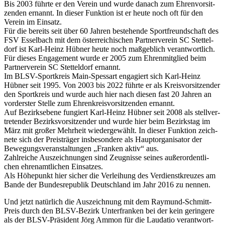
Bis 2003 führte er den Verein und wurde danach zum Ehren­vor­sit­
zen­den ernannt. In dieser Funk­tion ist er heute noch oft für den
Verein im Einsatz.
Für die bereits seit über 60 Jahren bestehende Sport­freund­schaft des
FSV Essel­bach mit dem öster­rei­chi­schen Part­ner­ver­ein SC Stet­tel­
dorf ist Karl-Heinz Hübner heute noch maßgeb­lich verant­wort­lich.
Für dieses Enga­ge­ment wurde er 2005 zum Ehren­mit­glied beim
Part­ner­ver­ein SC Stet­tel­dorf ernannt.
Im BLSV-Sport­kreis Main-Spes­sart enga­giert sich Karl-Heinz
Hübner seit 1995. Von 2003 bis 2022 führte er als Kreis­vor­sit­zen­der
den Sport­kreis und wurde auch hier nach diesen fast 20 Jahren an
vorders­ter Stelle zum Ehren­kreis­vor­sit­zen­den ernannt.
Auf Bezirks­ebene fungiert Karl-Heinz Hübner seit 2008 als stell­ver­
tre­ten­der Bezirks­vor­sit­zen­der und wurde hier beim Bezirks­tag im
März mit großer Mehr­heit wieder­ge­wählt. In dieser Funk­tion zeich­
nete sich der Preis­trä­ger insbe­son­dere als Haupt­or­ga­ni­sa­tor der
Bewe­gungs­ver­an­stal­tun­gen „Fran­ken aktiv“ aus.
Zahl­rei­che Auszeich­nun­gen sind Zeug­nisse seines außer­or­dent­li­
chen ehren­amt­li­chen Einsat­zes.
Als Höhe­punkt hier sicher die Verlei­hung des Verdienst­kreu­zes am
Bande der Bundes­re­pu­blik Deutsch­land im Jahr 2016 zu nennen.
Und jetzt natür­lich die Auszeich­nung mit dem Raymund-Schmitt-
Preis durch den BLSV-Bezirk Unter­fran­ken bei der kein gerin­gere
als der BLSV-Präsi­dent Jörg Ammon für die Lauda­tio verant­wort­