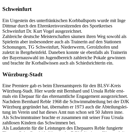
Schwein­furt
Ein Urge­stein des unter­frän­ki­schen Korb­ball­sports wurde mit Inge
Ditt­mar durch den Ehren­kreis­vor­sit­zen­den des Sport­krei­ses
Schwein­furt Dr. Kurt Vogel ausge­zeich­net.
Zahl­rei­che deut­sche Meis­ter­schaf­ten säumen ihren Weg sowohl als
Spie­le­rin aber insbe­son­dere auch als Trai­ne­rin auf den Statio­nen
Scho­nun­gen, TG Schwein­furt, Nieder­werrn, Gerolz­ho­fen und
zuletzt in Berg­rhein­feld. Dane­ben konnte sie eben­falls als Trai­ne­rin
der Bayern­aus­wahl im Jugend­be­reich zahl­rei­che Pokale gewin­nen
und brachte ihr Korball­wis­sen auch als Schieds­rich­te­rin ein.
Würz­burg-Stadt
Eine Premiere gab es beim Ehren­amts­preis für den BLSV-Kreis
Würz­burg-Stadt. Hier wurde mit Bern­hard und Ursula Reble erst­
mals ein Ehepaar für das ehren­amt­li­che Enga­ge­ment ausge­zeich­net.
Nach­dem Bern­hard Reble 1968 die Schwimm­ab­tei­lung bei der DJK
Würz­burg gegrün­det hat, über­nahm er 1973 auch die Abtei­lungs­lei­
tung im Verein und hat dieses Amt nun schon seit 50 Jahren inne.
Als Schwimm­trai­ner brachte er zusam­men mit seiner Frau Ursula
zahl­lo­sen Kindern das Schwim­men bei.
Als Lauda­to­rin für die Leis­tun­gen des Ehepaa­res Reble fungierte