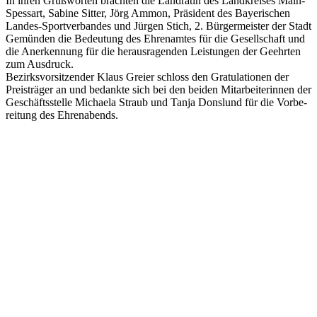
In ihren Gruß­wor­ten brach­ten die Land­rä­tin des Land­krei­ses Main-
Spes­sart, Sabine Sitter, Jörg Ammon, Präsi­dent des Baye­ri­schen
Landes-Sport­ver­ban­des und Jürgen Stich, 2. Bürger­meis­ter der Stadt
Gemün­den die Bedeu­tung des Ehren­am­tes für die Gesell­schaft und
die Aner­ken­nung für die heraus­ra­gen­den Leis­tun­gen der Geehr­ten
zum Ausdruck.
Bezirks­vor­sit­zen­der Klaus Greier schloss den Gratu­la­tio­nen der
Preis­trä­ger an und bedankte sich bei den beiden Mitar­bei­te­rin­nen der
Geschäfts­stelle Michaela Straub und Tanja Dons­lund für die Vorbe­
rei­tung des Ehrenabends.