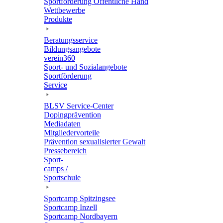
Sport­för­de­rung Öffent­li­che Hand
Wett­be­werbe
Produkte
Bera­tungs­ser­vice
Bildungs­an­ge­bote
verein360
Sport- und Sozialangebote
Sport­för­de­rung
Service
BLSV Service-Center
Doping­prä­ven­tion
Media­da­ten
Mitglie­der­vor­teile
Präven­tion sexua­li­sier­ter Gewalt
Pres­se­be­reich
Sport­
camps /
Sportschule
Sport­camp Spitzingsee
Sport­camp Inzell
Sport­camp Nordbayern