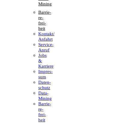
Mining
Barrie­
re­
frei­
heit
Kontakt/​​
Anfahrt
Service-
Anruf
Jobs
&
Karriere
Impres­
sum
Daten­
schutz
Data-
Mining
Barrie­
re­
frei­
heit