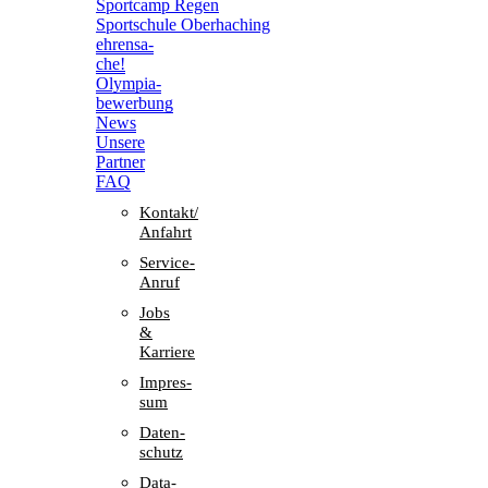
Sport­camp Regen
Sport­schule Oberhaching
ehren­sa­
che!
Olym­pia­
be­wer­bung
News
Unsere
Part­ner
FAQ
Kontakt/​​
Anfahrt
Service-
Anruf
Jobs
&
Karriere
Impres­
sum
Daten­
schutz
Data-