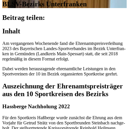
BLSV-Bezirks Unterfranken
Beitrag teilen:
Inhalt
Am vergan­ge­nen Wochen­ende fand die Ehren­amts­preis­ver­lei­hung
2023 des Baye­ri­schen Landes-Sport­ver­ban­des im Bezirk Unter­fran­
ken in Gemün­den (Land­kreis Main-Spes­sart) statt, die seit 2018
regel­mä­ßig in diesem Format erfolgt.
Dabei werden heraus­ra­gende ehren­amt­li­che Leis­tun­gen in den
Sport­ver­ei­nen der 10 im Bezirk organ­sier­ten Sport­kreise geehrt.
Auszeich­nung der Ehren­amts­preis­trä­ger
aus den 10 Sport­krei­sen des Bezirks
Hass­berge Nach­ho­lung 2022
Für den Sport­kreis Haßberge wurde zunächst die Ehrung aus dem
Vorjahr für Getrud Strätz von den Sport­freun­den Stein­bach nach­ge­
holt. Der stell­ver­tre­tende Kreis­vor­sit­zende Rein­hold Heil­mann