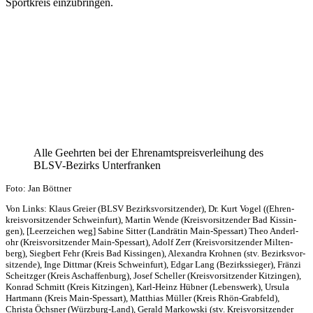
Sport­kreis einzubringen.
Alle Geehr­ten bei der Ehren­amts­preis­ver­lei­hung des
BLSV-Bezirks Unterfranken
Foto: Jan Böttner
Von Links: Klaus Greier (BLSV Bezirks­vor­sit­zen­der), Dr. Kurt Vogel ((Ehren­
kreis­vor­sit­zen­der Schwein­furt), Martin Wende (Kreis­vor­sit­zen­der Bad Kissin­
gen), [Leer­zei­chen weg] Sabine Sitter (Land­rä­tin Main-Spes­sart) Theo Anderl­
ohr (Kreis­vor­sit­zen­der Main-Spes­sart), Adolf Zerr (Kreis­vor­sit­zen­der Milten­
berg), Sieg­bert Fehr (Kreis Bad Kissin­gen), Alex­an­dra Kroh­nen (stv. Bezirks­vor­
sit­zende), Inge Ditt­mar (Kreis Schwein­furt), Edgar Lang (Bezirks­sie­ger), Fränzi
Scheit­zger (Kreis Aschaf­fen­burg), Josef Schel­ler (Kreis­vor­sit­zen­der Kitzin­gen),
Konrad Schmitt (Kreis Kitzin­gen), Karl-Heinz Hübner (Lebens­werk), Ursula
Hart­mann (Kreis Main-Spes­sart), Matthias Müller (Kreis Rhön-Grab­feld),
Christa Öchs­ner (Würz­burg-Land), Gerald Markow­ski (stv. Kreis­vor­sit­zen­der