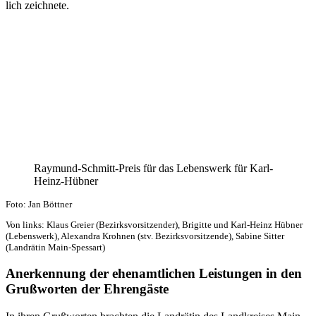
lich zeichnete.
Raymund-Schmitt-Preis für das Lebens­werk für Karl-
Heinz-Hübner
Foto: Jan Böttner
Von links: Klaus Greier (Bezirks­vor­sit­zen­der), Brigitte und Karl-Heinz Hübner
(Lebens­werk), Alex­an­dra Kroh­nen (stv. Bezirks­vor­sit­zende), Sabine Sitter
(Land­rä­tin Main-Spessart)
Aner­ken­nung der ehen­amt­li­chen Leis­tun­gen in den
Gruß­wor­ten der Ehrengäste