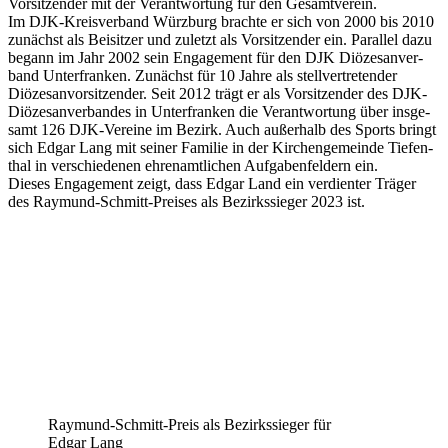
Vorsit­zen­der mit der Verant­wor­tung für den Gesamt­ver­ein.
Im DJK-Kreis­ver­band Würz­burg brachte er sich von 2000 bis 2010
zunächst als Beisit­zer und zuletzt als Vorsit­zen­der ein. Paral­lel dazu
begann im Jahr 2002 sein Enga­ge­ment für den DJK Diöze­san­ver­
band Unter­fran­ken. Zunächst für 10 Jahre als stell­ver­tre­ten­der
Diöze­san­vor­sit­zen­der. Seit 2012 trägt er als Vorsit­zen­der des DJK-
Diöze­san­ver­ban­des in Unter­fran­ken die Verant­wor­tung über insge­
samt 126 DJK-Vereine im Bezirk. Auch außer­halb des Sports bringt
sich Edgar Lang mit seiner Fami­lie in der Kirchen­ge­meinde Tief­en­
thal in verschie­de­nen ehren­amt­li­chen Aufga­ben­fel­dern ein.
Dieses Enga­ge­ment zeigt, dass Edgar Land ein verdien­ter Träger
des Raymund-Schmitt-Prei­ses als Bezirks­sie­ger 2023 ist.
Raymund-Schmitt-Preis als Bezirks­sie­ger für
Edgar Lang