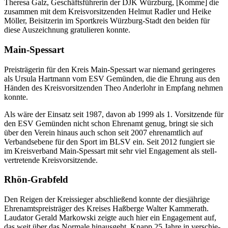
Theresa Galz, Geschäfts­füh­re­rin der DJK Würz­burg, [Komme] die
zusam­men mit dem Kreis­vor­sit­zen­den Helmut Radler und Heike
Möller, Beisit­ze­rin im Sport­kreis Würz­burg-Stadt den beiden für
diese Auszeich­nung gratu­lie­ren konnte.
Main-Spes­sart
Preis­trä­ge­rin für den Kreis Main-Spes­sart war niemand gerin­ge­res
als Ursula Hart­mann vom ESV Gemün­den, die die Ehrung aus den
Händen des Kreis­vor­sit­zen­den Theo Anderl­ohr in Empfang nehmen
konnte.
Als wäre der Einsatz seit 1987, davon ab 1999 als 1. Vorsit­zende für
den ESV Gemün­den nicht schon Ehren­amt genug, bringt sie sich
über den Verein hinaus auch schon seit 2007 ehren­amt­lich auf
Verbands­ebene für den Sport im BLSV ein. Seit 2012 fungiert sie
im Kreis­ver­band Main-Spes­sart mit sehr viel Enga­ge­ment als stell­
ver­tre­tende Kreisvorsitzende.
Rhön-Grab­feld
Den Reigen der Kreis­sie­ger abschlie­ßend konnte der dies­jäh­rige
Ehren­amts­preis­trä­ger des Krei­ses Haßberge Walter Kammer­ath.
Lauda­tor Gerald Markow­ski zeigte auch hier ein Enga­ge­ment auf,
das weit über das Normale hinaus­geht. Knapp 25 Jahre in verschie­