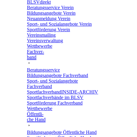
BLSVdi­rekt
Bera­tungs­ser­vice Verein
Bildungs­an­ge­bote Verein
Neuan­mel­dung Verein
Sport- und Sozi­al­an­ge­bote Verein
Sport­för­de­rung Verein
Vereins­mai­ling
Vereins­ver­wal­tung
Wett­be­werbe
Fach­ver­
band
Bera­tungs­ser­vice
Bildungs­an­ge­bote Fachverband
Sport- und Sozi­al­an­ge­bote
Fachverband
Sport­fach­ver­ban­d­IN­SIDE-ARCHIV
Sport­fach­ver­bände im BLSV
Sport­för­de­rung Fachverband
Wett­be­werbe
Öffent­li­
che Hand
Bildungs­an­ge­bote Öffent­li­che Hand