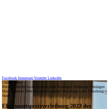
Facebook
Instagram
Youtube
Linkedin
Unterfranken
Rhön-Grabfeld
Aschaffenburg
Bad Kissingen
Haßberge
Kitzingen
Main-Spessart
Miltenberg
Schweinfurt
Würzburg-Land
Würzburg-
Stadt
Ehren­amts­preis­ver­lei­hung 2023 des