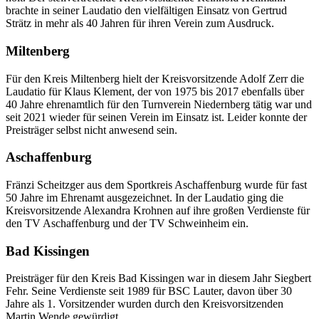
brachte in seiner Lauda­tio den viel­fäl­ti­gen Einsatz von Gertrud
Strätz in mehr als 40 Jahren für ihren Verein zum Ausdruck.
Milten­berg
Für den Kreis Milten­berg hielt der Kreis­vor­sit­zende Adolf Zerr die
Lauda­tio für Klaus Klement, der von 1975 bis 2017 eben­falls über
40 Jahre ehren­amt­lich für den Turn­ver­ein Niedern­berg tätig war und
seit 2021 wieder für seinen Verein im Einsatz ist. Leider konnte der
Preis­trä­ger selbst nicht anwe­send sein.
Aschaf­fen­burg
Fränzi Scheit­zger aus dem Sport­kreis Aschaf­fen­burg wurde für fast
50 Jahre im Ehren­amt ausge­zeich­net. In der Lauda­tio ging die
Kreis­vor­sit­zende Alex­an­dra Kroh­nen auf ihre großen Verdienste für
den TV Aschaf­fen­burg und der TV Schwein­heim ein.
Bad Kissin­gen
Preis­trä­ger für den Kreis Bad Kissin­gen war in diesem Jahr Sieg­bert
Fehr. Seine Verdienste seit 1989 für BSC Lauter, davon über 30
Jahre als 1. Vorsit­zen­der wurden durch den Kreis­vor­sit­zen­den
Martin Wende gewürdigt.