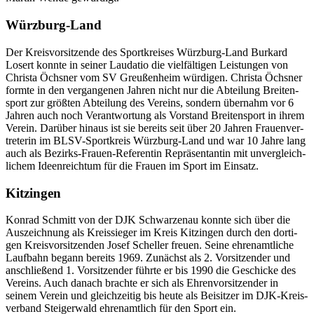
Würz­burg-Land
Der Kreis­vor­sit­zende des Sport­krei­ses Würz­burg-Land Burkard
Losert konnte in seiner Lauda­tio die viel­fäl­ti­gen Leis­tun­gen von
Christa Öchs­ner vom SV Greu­ßen­heim würdi­gen. Christa Öchs­ner
formte in den vergan­ge­nen Jahren nicht nur die Abtei­lung Brei­ten­
sport zur größ­ten Abtei­lung des Vereins, sondern über­nahm vor 6
Jahren auch noch Verant­wor­tung als Vorstand Brei­ten­sport in ihrem
Verein. Darüber hinaus ist sie bereits seit über 20 Jahren Frau­en­ver­
tre­te­rin im BLSV-Sport­kreis Würz­burg-Land und war 10 Jahre lang
auch als Bezirks-Frauen-Refe­ren­tin Reprä­sen­tan­tin mit unver­gleich­
li­chem Ideen­reich­tum für die Frauen im Sport im Einsatz.
Kitzin­gen
Konrad Schmitt von der DJK Schwar­zenau konnte sich über die
Auszeich­nung als Kreis­sie­ger im Kreis Kitzin­gen durch den dorti­
gen Kreis­vor­sit­zen­den Josef Schel­ler freuen. Seine ehren­amt­li­che
Lauf­bahn begann bereits 1969. Zunächst als 2. Vorsit­zen­der und
anschlie­ßend 1. Vorsit­zen­der führte er bis 1990 die Geschi­cke des
Vereins. Auch danach brachte er sich als Ehren­vor­sit­zen­der in
seinem Verein und gleich­zei­tig bis heute als Beisit­zer im DJK-Kreis­
ver­band Stei­ger­wald ehren­amt­lich für den Sport ein.