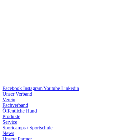
Facebook
Instagram
Youtube
Linkedin
Unser Verband
Verein
Fach­ver­band
Öffent­li­che Hand
Produkte
Service
Sport­camps / Sportschule
News
Unsere Part­ner