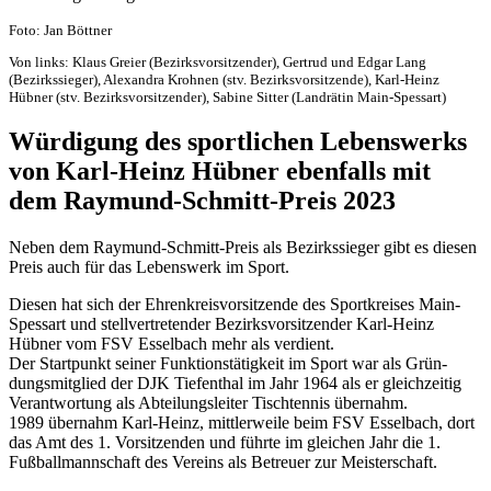
Foto: Jan Böttner
Von links: Klaus Greier (Bezirks­vor­sit­zen­der), Gertrud und Edgar Lang
(Bezirks­sie­ger), Alex­an­dra Kroh­nen (stv. Bezirks­vor­sit­zende), Karl-Heinz
Hübner (stv. Bezirks­vor­sit­zen­der), Sabine Sitter (Land­rä­tin Main-Spessart)
Würdi­gung des sport­li­chen Lebens­werks
von Karl-Heinz Hübner eben­falls mit
dem Raymund-Schmitt-Preis 2023
Neben dem Raymund-Schmitt-Preis als Bezirks­sie­ger gibt es diesen
Preis auch für das Lebens­werk im Sport.
Diesen hat sich der Ehren­kreis­vor­sit­zende des Sport­krei­ses Main-
Spes­sart und stell­ver­tre­ten­der Bezirks­vor­sit­zen­der Karl-Heinz
Hübner vom FSV Essel­bach mehr als verdient.
Der Start­punkt seiner Funk­ti­ons­tä­tig­keit im Sport war als Grün­
dungs­mit­glied der DJK Tief­en­thal im Jahr 1964 als er gleich­zei­tig
Verant­wor­tung als Abtei­lungs­lei­ter Tisch­ten­nis über­nahm.
1989 über­nahm Karl-Heinz, mitt­ler­weile beim FSV Essel­bach, dort
das Amt des 1. Vorsit­zen­den und führte im glei­chen Jahr die 1.
Fußball­mann­schaft des Vereins als Betreuer zur Meisterschaft.