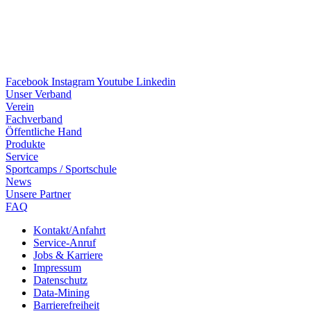
Facebook
Instagram
Youtube
Linkedin
Unser Verband
Verein
Fach­ver­band
Öffent­li­che Hand
Produkte
Service
Sport­camps / Sportschule
News
Unsere Part­ner
FAQ
Kontakt/​​Anfahrt
Service-Anruf
Jobs & Karriere
Impres­sum
Daten­schutz
Data-Mining
Barrie­re­frei­heit