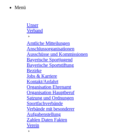
Zum
Menü
Inhalt
springen
Unser
Verband
Amtli­che Mitteilungen
Anschluss­or­ga­ni­sa­tio­nen
Ausschüsse und Kommissionen
Baye­ri­sche Sportjugend
Baye­ri­sche Sportstiftung
Bezirke
Jobs & Karriere
Kontakt/​​Anfahrt
Orga­ni­sa­tion Ehrenamt
Orga­ni­sa­tion Hauptberuf
Satzung und Ordnungen
Sport­fach­ver­bände
Verbände mit beson­de­rer
Aufgabenstellung
Zahlen Daten Fakten
Verein