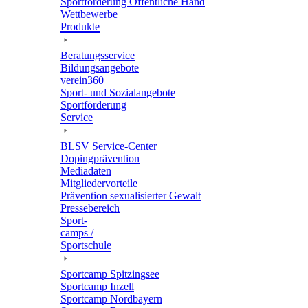
Sport­för­de­rung Öffent­li­che Hand
Wett­be­werbe
Produkte
Bera­tungs­ser­vice
Bildungs­an­ge­bote
verein360
Sport- und Sozialangebote
Sport­för­de­rung
Service
BLSV Service-Center
Doping­prä­ven­tion
Media­da­ten
Mitglie­der­vor­teile
Präven­tion sexua­li­sier­ter Gewalt
Pres­se­be­reich
Sport­
camps /
Sportschule
Sport­camp Spitzingsee
Sport­camp Inzell
Sport­camp Nordbayern