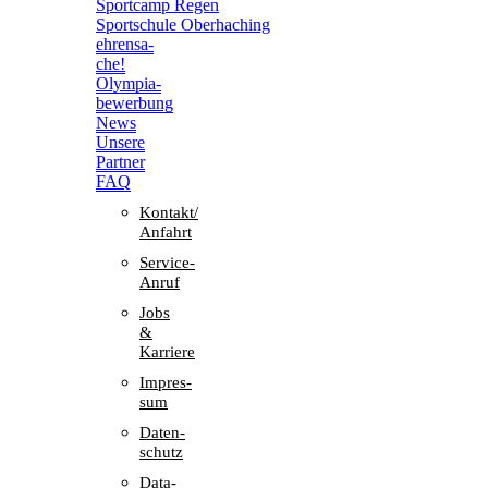
Sport­camp Regen
Sport­schule Oberhaching
ehren­sa­
che!
Olym­pia­
be­wer­bung
News
Unsere
Part­ner
FAQ
Kontakt/​​
Anfahrt
Service-
Anruf
Jobs
&
Karriere
Impres­
sum
Daten­
schutz
Data-