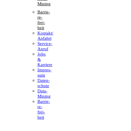
Mining
Barrie­
re­
frei­
heit
Kontakt/​​
Anfahrt
Service-
Anruf
Jobs
&
Karriere
Impres­
sum
Daten­
schutz
Data-
Mining
Barrie­
re­
frei­
heit