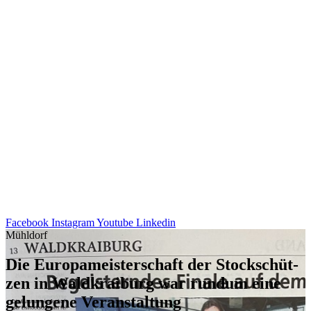
Facebook
Instagram
Youtube
Linkedin
Mühldorf
Die Euro­pa­meis­ter­schaft der Stock­schüt­
zen in Wald­krai­burg war rundum eine
gelun­gene Veranstaltung