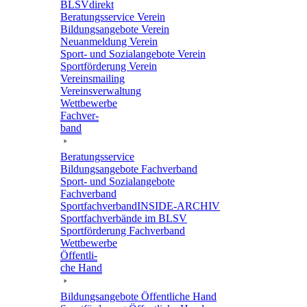
BLSVdi­rekt
Bera­tungs­ser­vice Verein
Bildungs­an­ge­bote Verein
Neuan­mel­dung Verein
Sport- und Sozi­al­an­ge­bote Verein
Sport­för­de­rung Verein
Vereins­mai­ling
Vereins­ver­wal­tung
Wett­be­werbe
Fach­ver­
band
Bera­tungs­ser­vice
Bildungs­an­ge­bote Fachverband
Sport- und Sozi­al­an­ge­bote
Fachverband
Sport­fach­ver­ban­d­IN­SIDE-ARCHIV
Sport­fach­ver­bände im BLSV
Sport­för­de­rung Fachverband
Wett­be­werbe
Öffent­li­
che Hand
Bildungs­an­ge­bote Öffent­li­che Hand