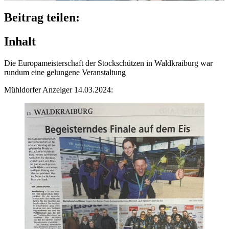
Beitrag teilen:
Inhalt
Die Euro­pa­meis­ter­schaft der Stock­schüt­zen in Wald­krai­burg war
rundum eine gelun­gene Veranstaltung
Mühl­dor­fer Anzei­ger 14.03.2024: