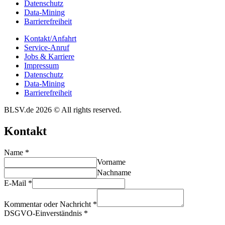
Daten­schutz
Data-Mining
Barrie­re­frei­heit
Kontakt/​​Anfahrt
Service-Anruf
Jobs & Karriere
Impres­sum
Daten­schutz
Data-Mining
Barrie­re­frei­heit
BLSV.de 2026 © All rights reserved.
Kontakt
Name
*
Vorname
Nachname
E-Mail
*
Kommentar oder Nachricht
*
DSGVO-Einverständnis
*