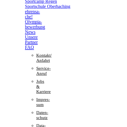
Sport­camp Regen
Sport­schule Oberhaching
ehren­sa­
che!
Olym­pia­
be­wer­bung
News
Unsere
Part­ner
FAQ
Kontakt/​​
Anfahrt
Service-
Anruf
Jobs
&
Karriere
Impres­
sum
Daten­
schutz
Data-