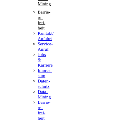
Mining
Barrie­
re­
frei­
heit
Kontakt/​​
Anfahrt
Service-
Anruf
Jobs
&
Karriere
Impres­
sum
Daten­
schutz
Data-
Mining
Barrie­
re­
frei­
heit