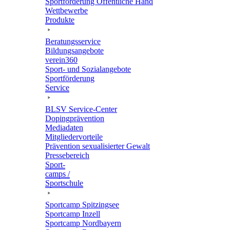
Sport­för­de­rung Öffent­li­che Hand
Wett­be­werbe
Produkte
Bera­tungs­ser­vice
Bildungs­an­ge­bote
verein360
Sport- und Sozialangebote
Sport­för­de­rung
Service
BLSV Service-Center
Doping­prä­ven­tion
Media­da­ten
Mitglie­der­vor­teile
Präven­tion sexua­li­sier­ter Gewalt
Pres­se­be­reich
Sport­
camps /
Sportschule
Sport­camp Spitzingsee
Sport­camp Inzell
Sport­camp Nordbayern