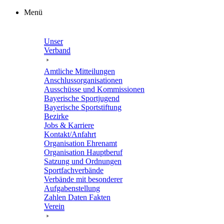
Zum
Menü
Inhalt
springen
Unser
Verband
Amtli­che Mitteilungen
Anschluss­or­ga­ni­sa­tio­nen
Ausschüsse und Kommissionen
Baye­ri­sche Sportjugend
Baye­ri­sche Sportstiftung
Bezirke
Jobs & Karriere
Kontakt/​​Anfahrt
Orga­ni­sa­tion Ehrenamt
Orga­ni­sa­tion Hauptberuf
Satzung und Ordnungen
Sport­fach­ver­bände
Verbände mit beson­de­rer
Aufgabenstellung
Zahlen Daten Fakten
Verein