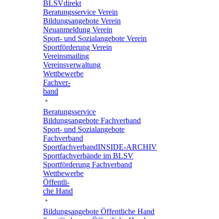
BLSVdi­rekt
Bera­tungs­ser­vice Verein
Bildungs­an­ge­bote Verein
Neuan­mel­dung Verein
Sport- und Sozi­al­an­ge­bote Verein
Sport­för­de­rung Verein
Vereins­mai­ling
Vereins­ver­wal­tung
Wett­be­werbe
Fach­ver­
band
Bera­tungs­ser­vice
Bildungs­an­ge­bote Fachverband
Sport- und Sozi­al­an­ge­bote
Fachverband
Sport­fach­ver­ban­d­IN­SIDE-ARCHIV
Sport­fach­ver­bände im BLSV
Sport­för­de­rung Fachverband
Wett­be­werbe
Öffent­li­
che Hand
Bildungs­an­ge­bote Öffent­li­che Hand