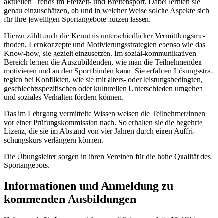
aktu­el­len Trends im Frei­zeit- und Brei­ten­sport. Dabei lern­ten sie
genau einzu­schät­zen, ob und in welcher Weise solche Aspekte sich
für ihre jewei­li­gen Sport­an­ge­bote nutzen lassen.
Hierzu zählt auch die Kennt­nis unter­schied­li­cher Vermitt­lungs­me­
tho­den, Lern­kon­zepte und Moti­vie­rungs­stra­te­gien ebenso wie das
Know-how, sie gezielt einzu­set­zen. Im sozial-kommu­ni­ka­ti­ven
Bereich lernen die Auszu­bil­den­den, wie man die Teil­neh­men­den
moti­vie­ren und an den Sport binden kann. Sie erfah­ren Lösungs­stra­
te­gien bei Konflik­ten, wie sie mit alters- oder leis­tungs­be­ding­ten,
geschlechts­spe­zi­fi­schen oder kultu­rel­len Unter­schie­den umge­hen
und sozia­les Verhal­ten fördern können.
Das im Lehr­gang vermit­telte Wissen weisen die Teilnehmer/​innen
vor einer Prüfungs­kom­mis­sion nach. So erhal­ten sie die begehrte
Lizenz, die sie im Abstand von vier Jahren durch einen Auffri­
schungs­kurs verlän­gern können.
Die Übungs­lei­ter sorgen in ihren Verei­nen für die hohe Quali­tät des
Sportangebots.
Infor­ma­tio­nen und Anmel­dung zu
kommen­den Ausbildungen