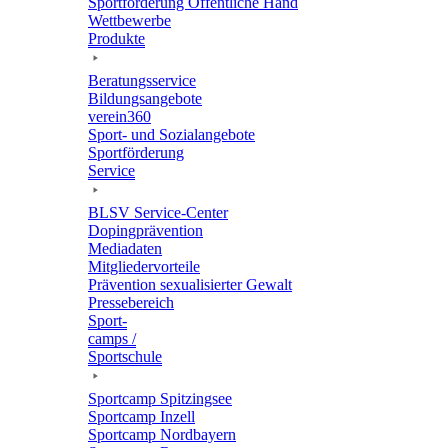
Sport­för­de­rung Öffent­li­che Hand
Wett­be­werbe
Produkte
Bera­tungs­ser­vice
Bildungs­an­ge­bote
verein360
Sport- und Sozialangebote
Sport­för­de­rung
Service
BLSV Service-Center
Doping­prä­ven­tion
Media­da­ten
Mitglie­der­vor­teile
Präven­tion sexua­li­sier­ter Gewalt
Pres­se­be­reich
Sport­
camps /
Sportschule
Sport­camp Spitzingsee
Sport­camp Inzell
Sport­camp Nordbayern