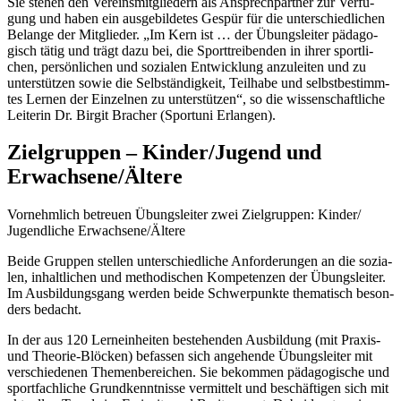
Sie stehen den Vereins­mit­glie­dern als Ansprech­part­ner zur Verfü­
gung und haben ein ausge­bil­de­tes Gespür für die unter­schied­li­chen
Belange der Mitglie­der. „Im Kern ist … der Übungs­lei­ter pädago­
gisch tätig und trägt dazu bei, die Sport­trei­ben­den in ihrer sport­li­
chen, persön­li­chen und sozia­len Entwick­lung anzu­lei­ten und zu
unter­stüt­zen sowie die Selb­stän­dig­keit, Teil­habe und selbst­be­stimm­
tes Lernen der Einzel­nen zu unter­stüt­zen“, so die wissen­schaft­li­che
Leite­rin Dr. Birgit Bracher (Sportuni Erlangen).
Ziel­grup­pen – Kinder/​Jugend und
Erwachsene/​Ältere
Vornehm­lich betreuen Übungs­lei­ter zwei Ziel­grup­pen: Kinder/​
Jugendliche Erwachsene/​Ältere
Beide Grup­pen stel­len unter­schied­li­che Anfor­de­run­gen an die sozia­
len, inhalt­li­chen und metho­di­schen Kompe­ten­zen der Übungs­lei­ter.
Im Ausbil­dungs­gang werden beide Schwer­punkte thema­tisch beson­
ders bedacht.
In der aus 120 Lern­ein­hei­ten bestehen­den Ausbil­dung (mit Praxis-
und Theo­rie-Blöcken) befas­sen sich ange­hende Übungs­lei­ter mit
verschie­de­nen Themen­be­rei­chen. Sie bekom­men pädago­gi­sche und
sport­fach­li­che Grund­kennt­nisse vermit­telt und beschäf­ti­gen sich mit