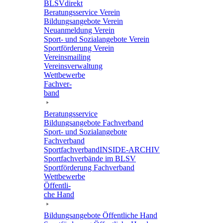
BLSVdi­rekt
Bera­tungs­ser­vice Verein
Bildungs­an­ge­bote Verein
Neuan­mel­dung Verein
Sport- und Sozi­al­an­ge­bote Verein
Sport­för­de­rung Verein
Vereins­mai­ling
Vereins­ver­wal­tung
Wett­be­werbe
Fach­ver­
band
Bera­tungs­ser­vice
Bildungs­an­ge­bote Fachverband
Sport- und Sozi­al­an­ge­bote
Fachverband
Sport­fach­ver­ban­d­IN­SIDE-ARCHIV
Sport­fach­ver­bände im BLSV
Sport­för­de­rung Fachverband
Wett­be­werbe
Öffent­li­
che Hand
Bildungs­an­ge­bote Öffent­li­che Hand