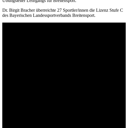
Übungs­lei­ter Lehr­gangs für Breitensport.
Dr. Birgit Bracher über­reichte 27 Sportler/​innen die Lizenz Stufe C
des Baye­ri­schen Landes­sport­ver­bands Breitensport.