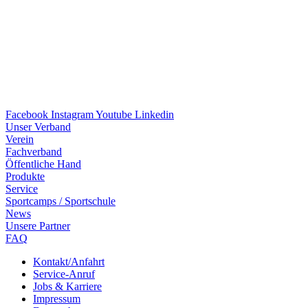
Facebook
Instagram
Youtube
Linkedin
Unser Verband
Verein
Fach­ver­band
Öffent­li­che Hand
Produkte
Service
Sport­camps / Sportschule
News
Unsere Part­ner
FAQ
Kontakt/​​Anfahrt
Service-Anruf
Jobs & Karriere
Impres­sum