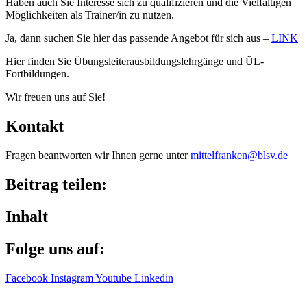
Haben auch Sie Inter­esse sich zu quali­fi­zie­ren und die Viel­fäl­ti­gen
Möglich­kei­ten als Trainer/​in zu nutzen.
Ja, dann suchen Sie hier das passende Ange­bot für sich aus –
LINK
Hier finden Sie Übungs­lei­ter­aus­bil­dungs­lehr­gänge und ÜL-
Fortbildungen.
Wir freuen uns auf Sie!
Kontakt
Fragen beant­wor­ten wir Ihnen gerne unter
mittelfranken@​blsv.​de
Beitrag teilen:
Inhalt
Folge uns auf:
Facebook
Instagram
Youtube
Linkedin