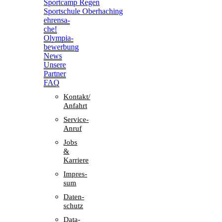
Sport­camp Regen
Sport­schule Oberhaching
ehren­sa­
che!
Olym­pia­
be­wer­bung
News
Unsere
Part­ner
FAQ
Kontakt/​​
Anfahrt
Service-
Anruf
Jobs
&
Karriere
Impres­
sum
Daten­
schutz
Data-