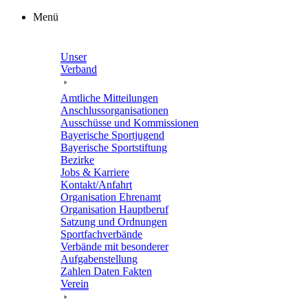
Zum
Menü
Inhalt
springen
Unser
Verband
Amtli­che Mitteilungen
Anschluss­or­ga­ni­sa­tio­nen
Ausschüsse und Kommissionen
Baye­ri­sche Sportjugend
Baye­ri­sche Sportstiftung
Bezirke
Jobs & Karriere
Kontakt/​​Anfahrt
Orga­ni­sa­tion Ehrenamt
Orga­ni­sa­tion Hauptberuf
Satzung und Ordnungen
Sport­fach­ver­bände
Verbände mit beson­de­rer
Aufgabenstellung
Zahlen Daten Fakten
Verein