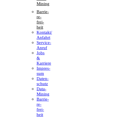
Mining
Barrie­
re­
frei­
heit
Kontakt/​​
Anfahrt
Service-
Anruf
Jobs
&
Karriere
Impres­
sum
Daten­
schutz
Data-
Mining
Barrie­
re­
frei­
heit