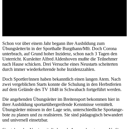
Schon vor über einem Jahr begann ihre Ausbil­dung zum
Übungsleiter/​in in der Sport­halle Burgthann/​Mfr. Doch Corona
unter­brach, auf Grund hoher Inzi­denz, schon nach 3 Tagen den
Unter­richt. Kurs­lei­ter Alfred Alden­ho­ven mußte die Teil­neh­mer
nach Hause schi­cken. Drei Versu­che eines Neustarts schei­ter­ten
durch immer wieder­keh­rende hohe Inzidenzzahlen.
Doch Sportler/​innen haben bekannt­lich einen langen Atem. Nach
zwei vergeb­li­chen Starts konnte die Schu­lung in den Herbst­fe­rien
auf dem Gelände des TV 1848 in Schwa­bach fort­ge­führt werden.
Die ange­hen­den Übungs­lei­ter im Brei­ten­sport bekom­men hier in
ihrer Ausbil­dung sport­art­über­grei­fende Kennt­nisse vermit­telt.
Übungs­lei­ter müssen in der Lage sein, unter­schied­li­che Sport­an­ge­
bote zu planen und zu reali­sie­ren. Sie sind pädago­gisch bewan­dert
und univer­sell einsetzbar.