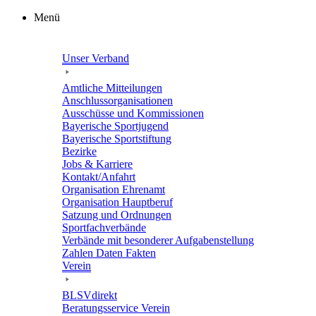
Zum
Menü
Inhalt
springen
Unser Verband
Amtli­che Mitteilungen
Anschluss­or­ga­ni­sa­tio­nen
Ausschüsse und Kommissionen
Baye­ri­sche Sportjugend
Baye­ri­sche Sportstiftung
Bezirke
Jobs & Karriere
Kontakt/​​Anfahrt
Orga­ni­sa­tion Ehrenamt
Orga­ni­sa­tion Hauptberuf
Satzung und Ordnungen
Sport­fach­ver­bände
Verbände mit beson­de­rer Aufgabenstellung
Zahlen Daten Fakten
Verein
BLSVdi­rekt
Bera­tungs­ser­vice Verein