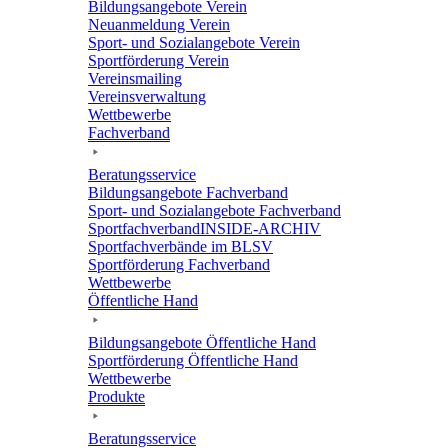
Bildungs­an­ge­bote Verein
Neuan­mel­dung Verein
Sport- und Sozi­al­an­ge­bote Verein
Sport­för­de­rung Verein
Vereins­mai­ling
Vereins­ver­wal­tung
Wett­be­werbe
Fach­ver­band
Bera­tungs­ser­vice
Bildungs­an­ge­bote Fachverband
Sport- und Sozi­al­an­ge­bote Fachverband
Sport­fach­ver­ban­d­IN­SIDE-ARCHIV
Sport­fach­ver­bände im BLSV
Sport­för­de­rung Fachverband
Wett­be­werbe
Öffent­li­che Hand
Bildungs­an­ge­bote Öffent­li­che Hand
Sport­för­de­rung Öffent­li­che Hand
Wett­be­werbe
Produkte
Bera­tungs­ser­vice