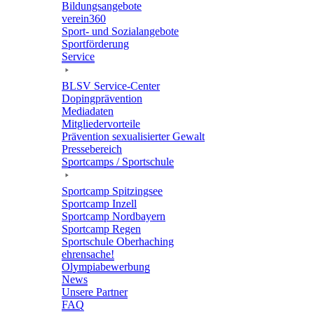
Bildungs­an­ge­bote
verein360
Sport- und Sozialangebote
Sport­för­de­rung
Service
BLSV Service-Center
Doping­prä­ven­tion
Media­da­ten
Mitglie­der­vor­teile
Präven­tion sexua­li­sier­ter Gewalt
Pres­se­be­reich
Sport­camps / Sportschule
Sport­camp Spitzingsee
Sport­camp Inzell
Sport­camp Nordbayern
Sport­camp Regen
Sport­schule Oberhaching
ehren­sa­che!
Olym­pia­be­wer­bung
News
Unsere Part­ner
FAQ