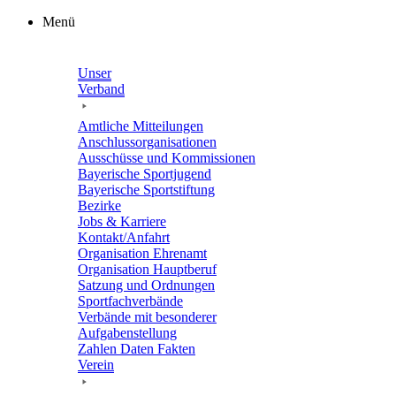
Zum
Menü
Inhalt
springen
Unser
Verband
Amtli­che Mitteilungen
Anschluss­or­ga­ni­sa­tio­nen
Ausschüsse und Kommissionen
Baye­ri­sche Sportjugend
Baye­ri­sche Sportstiftung
Bezirke
Jobs & Karriere
Kontakt/​​Anfahrt
Orga­ni­sa­tion Ehrenamt
Orga­ni­sa­tion Hauptberuf
Satzung und Ordnungen
Sport­fach­ver­bände
Verbände mit beson­de­rer
Aufgabenstellung
Zahlen Daten Fakten
Verein