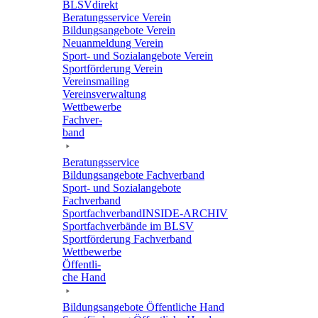
BLSVdi­rekt
Bera­tungs­ser­vice Verein
Bildungs­an­ge­bote Verein
Neuan­mel­dung Verein
Sport- und Sozi­al­an­ge­bote Verein
Sport­för­de­rung Verein
Vereins­mai­ling
Vereins­ver­wal­tung
Wett­be­werbe
Fach­ver­
band
Bera­tungs­ser­vice
Bildungs­an­ge­bote Fachverband
Sport- und Sozi­al­an­ge­bote
Fachverband
Sport­fach­ver­ban­d­IN­SIDE-ARCHIV
Sport­fach­ver­bände im BLSV
Sport­för­de­rung Fachverband
Wett­be­werbe
Öffent­li­
che Hand
Bildungs­an­ge­bote Öffent­li­che Hand