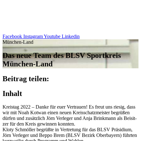
Facebook
Instagram
Youtube
Linkedin
München-Land
Das neue Team des BLSV Sport­kreis
München-Land
Beitrag teilen:
Inhalt
Kreis­tag 2022 – Danke für euer Vertrauen! Es freut uns riesig, dass
wir mit Noah Kotwan einen neuen Kreis­schatz­meis­ter begrü­ßen
dürfen und zusätz­lich Jörn Verle­ger und Anja Brink­mann als Beisit­
zer für den Kreis gewin­nen konn­ten.
Kloty Schm­öl­ler begrüßte in Vertre­tung für das BLSV Präsi­dium,
Jörn Verle­ger und Beppo Brem (BLSV Bezirk Ober­bay­ern) führ­ten
kurz­wei­lig durch Programm und Wahlen.