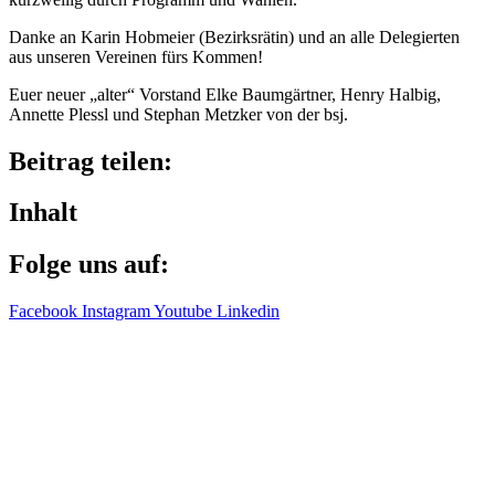
Danke an Karin Hobmeier (Bezirks­rä­tin) und an alle Dele­gier­ten
aus unse­ren Verei­nen fürs Kommen!
Euer neuer „alter“ Vorstand Elke Baum­gärt­ner, Henry Halbig,
Annette Plessl und Stephan Metz­ker von der bsj.
Beitrag teilen:
Inhalt
Folge uns auf:
Facebook
Instagram
Youtube
Linkedin