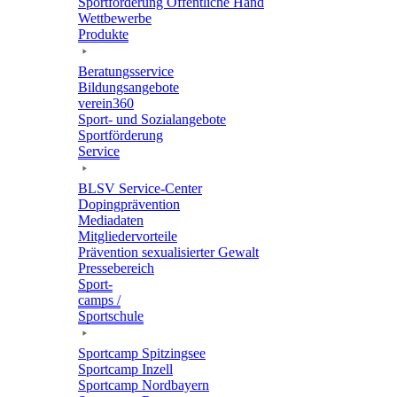
Sport­för­de­rung Öffent­li­che Hand
Wett­be­werbe
Produkte
Bera­tungs­ser­vice
Bildungs­an­ge­bote
verein360
Sport- und Sozialangebote
Sport­för­de­rung
Service
BLSV Service-Center
Doping­prä­ven­tion
Media­da­ten
Mitglie­der­vor­teile
Präven­tion sexua­li­sier­ter Gewalt
Pres­se­be­reich
Sport­
camps /
Sportschule
Sport­camp Spitzingsee
Sport­camp Inzell
Sport­camp Nordbayern