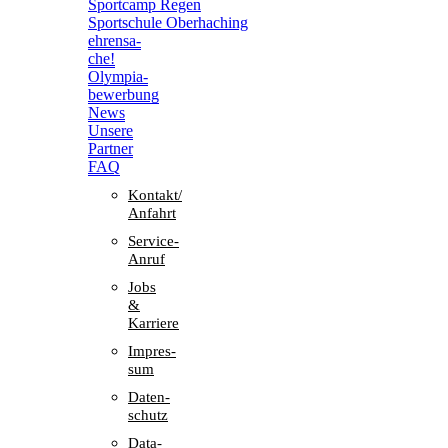
Sport­camp Regen
Sport­schule Oberhaching
ehren­sa­
che!
Olym­pia­
be­wer­bung
News
Unsere
Part­ner
FAQ
Kontakt/​​
Anfahrt
Service-
Anruf
Jobs
&
Karriere
Impres­
sum
Daten­
schutz
Data-