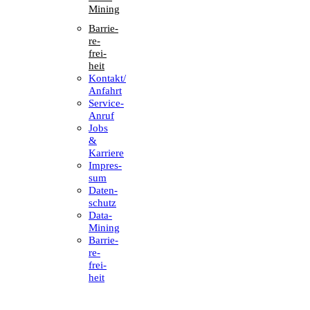
Mining
Barrie­
re­
frei­
heit
Kontakt/​​
Anfahrt
Service-
Anruf
Jobs
&
Karriere
Impres­
sum
Daten­
schutz
Data-
Mining
Barrie­
re­
frei­
heit