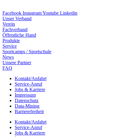
Facebook
Instagram
Youtube
Linkedin
Unser Verband
Verein
Fach­ver­band
Öffent­li­che Hand
Produkte
Service
Sport­camps / Sportschule
News
Unsere Part­ner
FAQ
Kontakt/​​Anfahrt
Service-Anruf
Jobs & Karriere
Impres­sum
Daten­schutz
Data-Mining
Barrie­re­frei­heit
Kontakt/​​Anfahrt
Service-Anruf
Jobs & Karriere