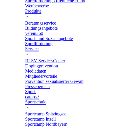
Sport­för­de­rung Öffent­li­che Hand
Wett­be­werbe
Produkte
Bera­tungs­ser­vice
Bildungs­an­ge­bote
verein360
Sport- und Sozialangebote
Sport­för­de­rung
Service
BLSV Service-Center
Doping­prä­ven­tion
Media­da­ten
Mitglie­der­vor­teile
Präven­tion sexua­li­sier­ter Gewalt
Pres­se­be­reich
Sport­
camps /
Sportschule
Sport­camp Spitzingsee
Sport­camp Inzell
Sport­camp Nordbayern