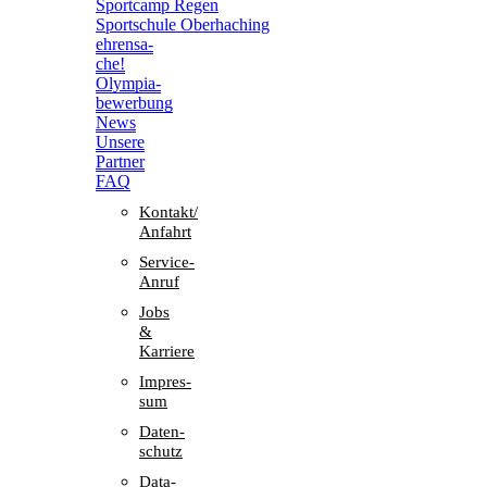
Sport­camp Regen
Sport­schule Oberhaching
ehren­sa­
che!
Olym­pia­
be­wer­bung
News
Unsere
Part­ner
FAQ
Kontakt/​​
Anfahrt
Service-
Anruf
Jobs
&
Karriere
Impres­
sum
Daten­
schutz
Data-