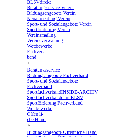
BLSVdi­rekt
Bera­tungs­ser­vice Verein
Bildungs­an­ge­bote Verein
Neuan­mel­dung Verein
Sport- und Sozi­al­an­ge­bote Verein
Sport­för­de­rung Verein
Vereins­mai­ling
Vereins­ver­wal­tung
Wett­be­werbe
Fach­ver­
band
Bera­tungs­ser­vice
Bildungs­an­ge­bote Fachverband
Sport- und Sozi­al­an­ge­bote
Fachverband
Sport­fach­ver­ban­d­IN­SIDE-ARCHIV
Sport­fach­ver­bände im BLSV
Sport­för­de­rung Fachverband
Wett­be­werbe
Öffent­li­
che Hand
Bildungs­an­ge­bote Öffent­li­che Hand