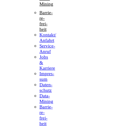
Mining
Barrie­
re­
frei­
heit
Kontakt/​​
Anfahrt
Service-
Anruf
Jobs
&
Karriere
Impres­
sum
Daten­
schutz
Data-
Mining
Barrie­
re­
frei­
heit