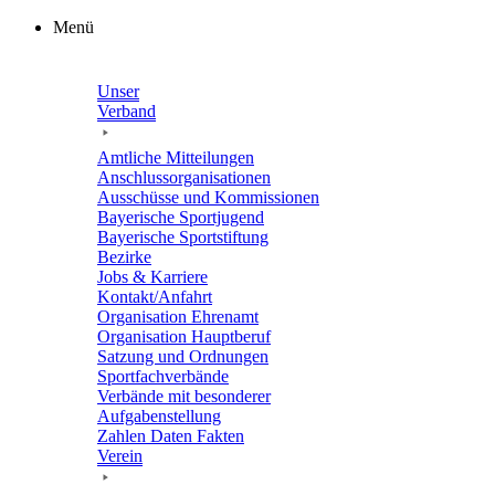
Zum
Menü
Inhalt
springen
Unser
Verband
Amtli­che Mitteilungen
Anschluss­or­ga­ni­sa­tio­nen
Ausschüsse und Kommissionen
Baye­ri­sche Sportjugend
Baye­ri­sche Sportstiftung
Bezirke
Jobs & Karriere
Kontakt/​​Anfahrt
Orga­ni­sa­tion Ehrenamt
Orga­ni­sa­tion Hauptberuf
Satzung und Ordnungen
Sport­fach­ver­bände
Verbände mit beson­de­rer
Aufgabenstellung
Zahlen Daten Fakten
Verein