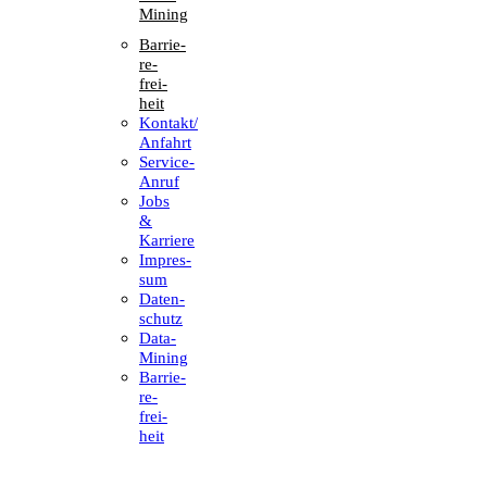
Mining
Barrie­
re­
frei­
heit
Kontakt/​​
Anfahrt
Service-
Anruf
Jobs
&
Karriere
Impres­
sum
Daten­
schutz
Data-
Mining
Barrie­
re­
frei­
heit