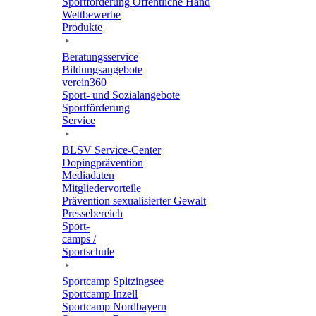
Sport­för­de­rung Öffent­li­che Hand
Wett­be­werbe
Produkte
Bera­tungs­ser­vice
Bildungs­an­ge­bote
verein360
Sport- und Sozialangebote
Sport­för­de­rung
Service
BLSV Service-Center
Doping­prä­ven­tion
Media­da­ten
Mitglie­der­vor­teile
Präven­tion sexua­li­sier­ter Gewalt
Pres­se­be­reich
Sport­
camps /
Sportschule
Sport­camp Spitzingsee
Sport­camp Inzell
Sport­camp Nordbayern