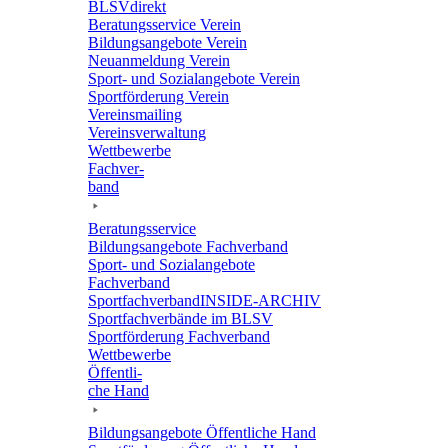
BLSVdi­rekt
Bera­tungs­ser­vice Verein
Bildungs­an­ge­bote Verein
Neuan­mel­dung Verein
Sport- und Sozi­al­an­ge­bote Verein
Sport­för­de­rung Verein
Vereins­mai­ling
Vereins­ver­wal­tung
Wett­be­werbe
Fach­ver­
band
Bera­tungs­ser­vice
Bildungs­an­ge­bote Fachverband
Sport- und Sozi­al­an­ge­bote
Fachverband
Sport­fach­ver­ban­d­IN­SIDE-ARCHIV
Sport­fach­ver­bände im BLSV
Sport­för­de­rung Fachverband
Wett­be­werbe
Öffent­li­
che Hand
Bildungs­an­ge­bote Öffent­li­che Hand