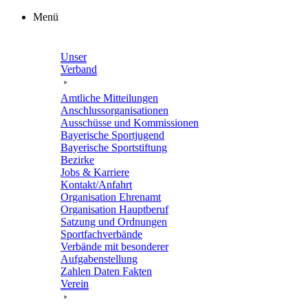
Zum
Menü
Inhalt
springen
Unser
Verband
Amtli­che Mitteilungen
Anschluss­or­ga­ni­sa­tio­nen
Ausschüsse und Kommissionen
Baye­ri­sche Sportjugend
Baye­ri­sche Sportstiftung
Bezirke
Jobs & Karriere
Kontakt/​​Anfahrt
Orga­ni­sa­tion Ehrenamt
Orga­ni­sa­tion Hauptberuf
Satzung und Ordnungen
Sport­fach­ver­bände
Verbände mit beson­de­rer
Aufgabenstellung
Zahlen Daten Fakten
Verein