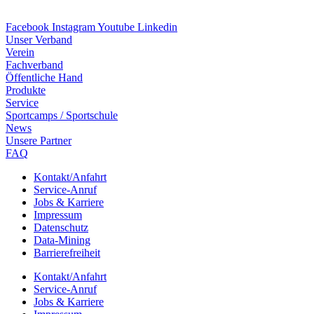
Facebook
Instagram
Youtube
Linkedin
Unser Verband
Verein
Fach­ver­band
Öffent­li­che Hand
Produkte
Service
Sport­camps / Sportschule
News
Unsere Part­ner
FAQ
Kontakt/​​Anfahrt
Service-Anruf
Jobs & Karriere
Impres­sum
Daten­schutz
Data-Mining
Barrie­re­frei­heit
Kontakt/​​Anfahrt
Service-Anruf
Jobs & Karriere