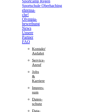
Sport­camp Regen
Sport­schule Oberhaching
ehren­sa­
che!
Olym­pia­
be­wer­bung
News
Unsere
Part­ner
FAQ
Kontakt/​​
Anfahrt
Service-
Anruf
Jobs
&
Karriere
Impres­
sum
Daten­
schutz
Data-