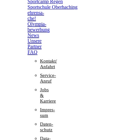
Sport­camp Regen
Sport­schule Oberhaching
ehren­sa­
che!
Olym­pia­
be­wer­bung
News
Unsere
Part­ner
FAQ
Kontakt/​​
Anfahrt
Service-
Anruf
Jobs
&
Karriere
Impres­
sum
Daten­
schutz
Data-