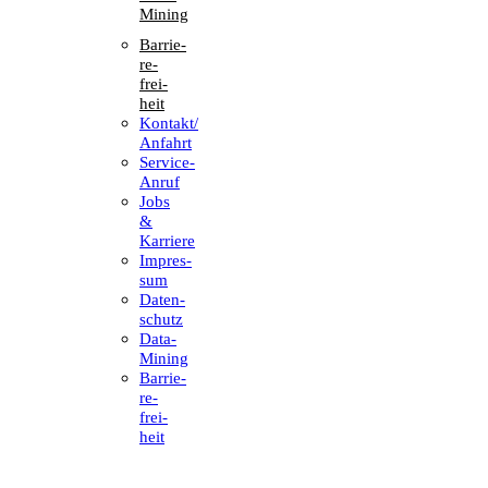
Mining
Barrie­
re­
frei­
heit
Kontakt/​​
Anfahrt
Service-
Anruf
Jobs
&
Karriere
Impres­
sum
Daten­
schutz
Data-
Mining
Barrie­
re­
frei­
heit