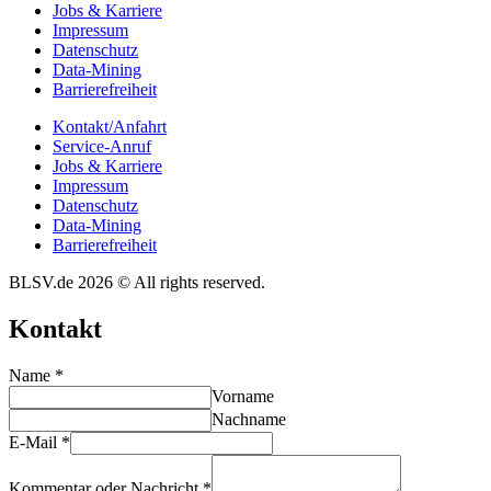
Jobs & Karriere
Impres­sum
Daten­schutz
Data-Mining
Barrie­re­frei­heit
Kontakt/​​Anfahrt
Service-Anruf
Jobs & Karriere
Impres­sum
Daten­schutz
Data-Mining
Barrie­re­frei­heit
BLSV.de 2026 © All rights reserved.
Kontakt
Name
*
Vorname
Nachname
E-Mail
*
Kommentar oder Nachricht
*