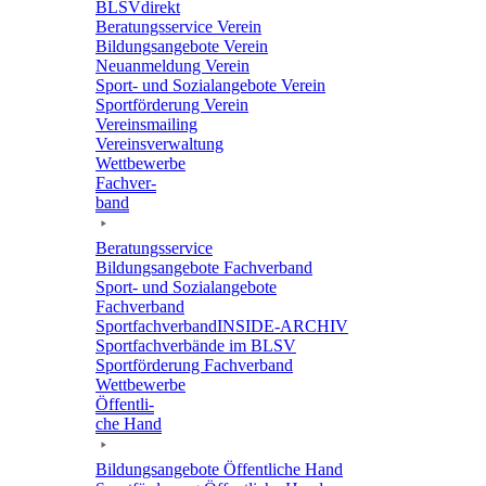
BLSVdi­rekt
Bera­tungs­ser­vice Verein
Bildungs­an­ge­bote Verein
Neuan­mel­dung Verein
Sport- und Sozi­al­an­ge­bote Verein
Sport­för­de­rung Verein
Vereins­mai­ling
Vereins­ver­wal­tung
Wett­be­werbe
Fach­ver­
band
Bera­tungs­ser­vice
Bildungs­an­ge­bote Fachverband
Sport- und Sozi­al­an­ge­bote
Fachverband
Sport­fach­ver­ban­d­IN­SIDE-ARCHIV
Sport­fach­ver­bände im BLSV
Sport­för­de­rung Fachverband
Wett­be­werbe
Öffent­li­
che Hand
Bildungs­an­ge­bote Öffent­li­che Hand