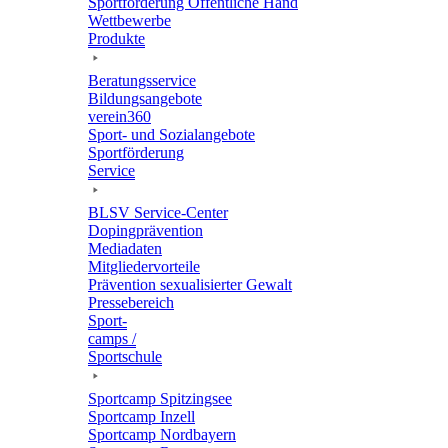
Sport­för­de­rung Öffent­li­che Hand
Wett­be­werbe
Produkte
Bera­tungs­ser­vice
Bildungs­an­ge­bote
verein360
Sport- und Sozialangebote
Sport­för­de­rung
Service
BLSV Service-Center
Doping­prä­ven­tion
Media­da­ten
Mitglie­der­vor­teile
Präven­tion sexua­li­sier­ter Gewalt
Pres­se­be­reich
Sport­
camps /
Sportschule
Sport­camp Spitzingsee
Sport­camp Inzell
Sport­camp Nordbayern