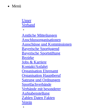
Zum
Menü
Inhalt
springen
Unser
Verband
Amtli­che Mitteilungen
Anschluss­or­ga­ni­sa­tio­nen
Ausschüsse und Kommissionen
Baye­ri­sche Sportjugend
Baye­ri­sche Sportstiftung
Bezirke
Jobs & Karriere
Kontakt/​​Anfahrt
Orga­ni­sa­tion Ehrenamt
Orga­ni­sa­tion Hauptberuf
Satzung und Ordnungen
Sport­fach­ver­bände
Verbände mit beson­de­rer
Aufgabenstellung
Zahlen Daten Fakten
Verein