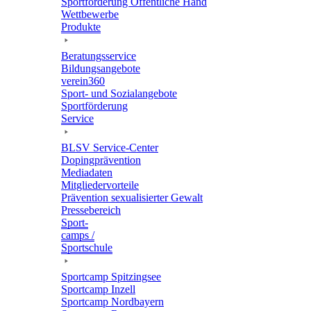
Sport­för­de­rung Öffent­li­che Hand
Wett­be­werbe
Produkte
Bera­tungs­ser­vice
Bildungs­an­ge­bote
verein360
Sport- und Sozialangebote
Sport­för­de­rung
Service
BLSV Service-Center
Doping­prä­ven­tion
Media­da­ten
Mitglie­der­vor­teile
Präven­tion sexua­li­sier­ter Gewalt
Pres­se­be­reich
Sport­
camps /
Sportschule
Sport­camp Spitzingsee
Sport­camp Inzell
Sport­camp Nordbayern