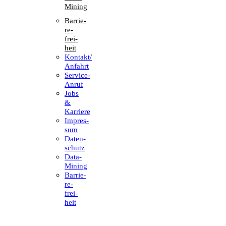
Mining
Barrie­
re­
frei­
heit
Kontakt/​​
Anfahrt
Service-
Anruf
Jobs
&
Karriere
Impres­
sum
Daten­
schutz
Data-
Mining
Barrie­
re­
frei­
heit