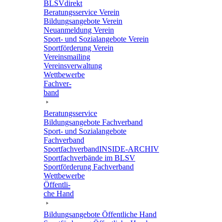
BLSVdi­rekt
Bera­tungs­ser­vice Verein
Bildungs­an­ge­bote Verein
Neuan­mel­dung Verein
Sport- und Sozi­al­an­ge­bote Verein
Sport­för­de­rung Verein
Vereins­mai­ling
Vereins­ver­wal­tung
Wett­be­werbe
Fach­ver­
band
Bera­tungs­ser­vice
Bildungs­an­ge­bote Fachverband
Sport- und Sozi­al­an­ge­bote
Fachverband
Sport­fach­ver­ban­d­IN­SIDE-ARCHIV
Sport­fach­ver­bände im BLSV
Sport­för­de­rung Fachverband
Wett­be­werbe
Öffent­li­
che Hand
Bildungs­an­ge­bote Öffent­li­che Hand