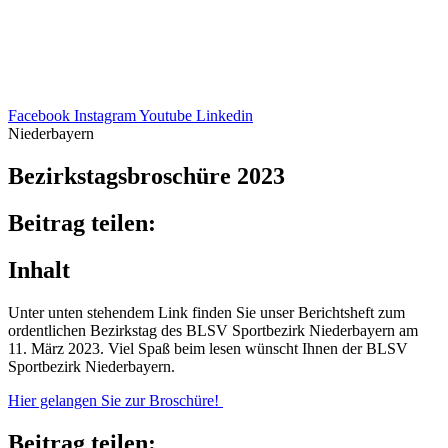
Facebook
Instagram
Youtube
Linkedin
Niederbayern
Bezirks­tags­bro­schüre 2023
Beitrag teilen:
Inhalt
Unter unten stehen­dem Link finden Sie unser Berichts­heft zum
ordent­li­chen Bezirks­tag des BLSV Sport­be­zirk Nieder­bay­ern am
11. März 2023. Viel Spaß beim lesen wünscht Ihnen der BLSV
Sport­be­zirk Niederbayern.
Hier gelan­gen Sie zur Broschüre!
Beitrag teilen: