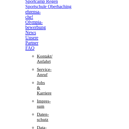
Sport­camp Regen
Sport­schule Oberhaching
ehren­sa­
che!
Olym­pia­
be­wer­bung
News
Unsere
Part­ner
FAQ
Kontakt/​​
Anfahrt
Service-
Anruf
Jobs
&
Karriere
Impres­
sum
Daten­
schutz
Data-