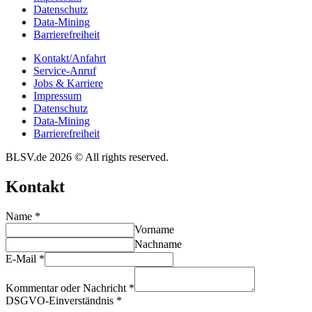
Daten­schutz
Data-Mining
Barrie­re­frei­heit
Kontakt/​​Anfahrt
Service-Anruf
Jobs & Karriere
Impres­sum
Daten­schutz
Data-Mining
Barrie­re­frei­heit
BLSV.de 2026 © All rights reserved.
Kontakt
Name
*
Vorname
Nachname
E-Mail
*
Kommentar oder Nachricht
*
DSGVO-Einverständnis
*