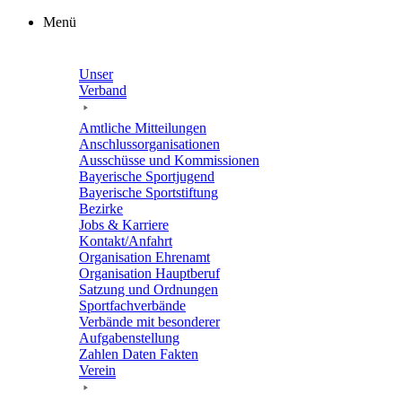
Zum
Menü
Inhalt
springen
Unser
Verband
Amtli­che Mitteilungen
Anschluss­or­ga­ni­sa­tio­nen
Ausschüsse und Kommissionen
Baye­ri­sche Sportjugend
Baye­ri­sche Sportstiftung
Bezirke
Jobs & Karriere
Kontakt/​​Anfahrt
Orga­ni­sa­tion Ehrenamt
Orga­ni­sa­tion Hauptberuf
Satzung und Ordnungen
Sport­fach­ver­bände
Verbände mit beson­de­rer
Aufgabenstellung
Zahlen Daten Fakten
Verein