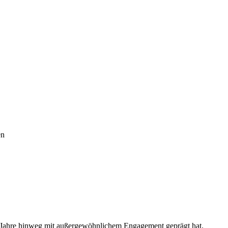
en
r Jahre hinweg mit außer­ge­wöhn­li­chem Enga­ge­ment geprägt hat.