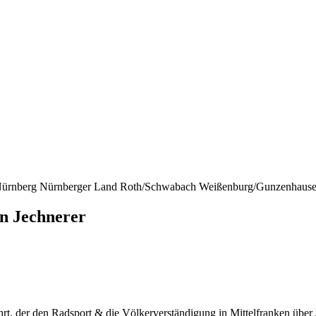
ürnberg
Nürnberger Land
Roth/Schwabach
Weißenburg/Gunzenhaus
ian Jechnerer
rt, der den Radsport & die Völker­ver­stän­di­gung in Mittel­fran­ken übe