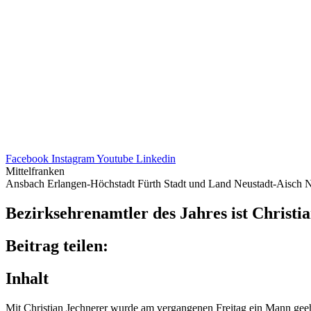
Facebook
Instagram
Youtube
Linkedin
Mittelfranken
Ansbach
Erlangen-Höchstadt
Fürth Stadt und Land
Neustadt-Aisch
N
Bezirks­eh­ren­amt­ler des Jahres ist Chris­t
Beitrag teilen:
Inhalt
Mit Chris­tian Jech­ne­rer wurde am vergan­ge­nen Frei­tag ein Mann geeh