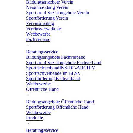
Bildungs­an­ge­bote Verein
Neuan­mel­dung Verein
Sport- und Sozi­al­an­ge­bote Verein
Sport­för­de­rung Verein
Vereins­mai­ling
Vereins­ver­wal­tung
Wett­be­werbe
Fach­ver­band
Bera­tungs­ser­vice
Bildungs­an­ge­bote Fachverband
Sport- und Sozi­al­an­ge­bote Fachverband
Sport­fach­ver­ban­d­IN­SIDE-ARCHIV
Sport­fach­ver­bände im BLSV
Sport­för­de­rung Fachverband
Wett­be­werbe
Öffent­li­che Hand
Bildungs­an­ge­bote Öffent­li­che Hand
Sport­för­de­rung Öffent­li­che Hand
Wett­be­werbe
Produkte
Bera­tungs­ser­vice