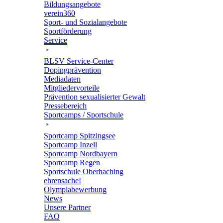
Bildungs­an­ge­bote
verein360
Sport- und Sozialangebote
Sport­för­de­rung
Service
BLSV Service-Center
Doping­prä­ven­tion
Media­da­ten
Mitglie­der­vor­teile
Präven­tion sexua­li­sier­ter Gewalt
Pres­se­be­reich
Sport­camps / Sportschule
Sport­camp Spitzingsee
Sport­camp Inzell
Sport­camp Nordbayern
Sport­camp Regen
Sport­schule Oberhaching
ehren­sa­che!
Olym­pia­be­wer­bung
News
Unsere Part­ner
FAQ