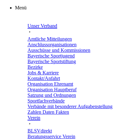
Zum
Menü
Inhalt
springen
Unser Verband
Amtli­che Mitteilungen
Anschluss­or­ga­ni­sa­tio­nen
Ausschüsse und Kommissionen
Baye­ri­sche Sportjugend
Baye­ri­sche Sportstiftung
Bezirke
Jobs & Karriere
Kontakt/​​Anfahrt
Orga­ni­sa­tion Ehrenamt
Orga­ni­sa­tion Hauptberuf
Satzung und Ordnungen
Sport­fach­ver­bände
Verbände mit beson­de­rer Aufgabenstellung
Zahlen Daten Fakten
Verein
BLSVdi­rekt
Bera­tungs­ser­vice Verein