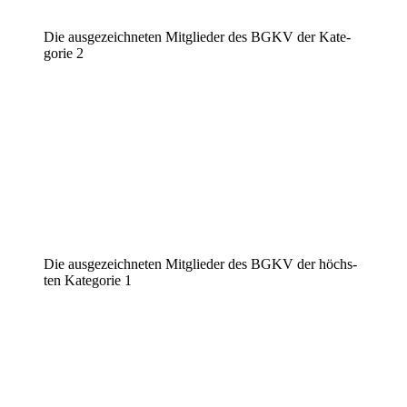
Die ausge­zeich­ne­ten Mitglie­der des BGKV der Kate­
go­rie 2
Die ausge­zeich­ne­ten Mitglie­der des BGKV der höchs­
ten Kate­go­rie 1