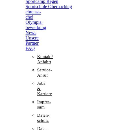
Sport­camp Regen
Sport­schule Oberhaching
ehren­sa­
che!
Olym­pia­
be­wer­bung
News
Unsere
Part­ner
FAQ
Kontakt/​​
Anfahrt
Service-
Anruf
Jobs
&
Karriere
Impres­
sum
Daten­
schutz
Data-