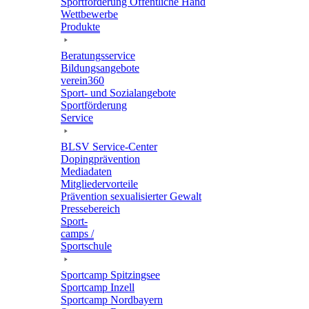
Sport­för­de­rung Öffent­li­che Hand
Wett­be­werbe
Produkte
Bera­tungs­ser­vice
Bildungs­an­ge­bote
verein360
Sport- und Sozialangebote
Sport­för­de­rung
Service
BLSV Service-Center
Doping­prä­ven­tion
Media­da­ten
Mitglie­der­vor­teile
Präven­tion sexua­li­sier­ter Gewalt
Pres­se­be­reich
Sport­
camps /
Sportschule
Sport­camp Spitzingsee
Sport­camp Inzell
Sport­camp Nordbayern