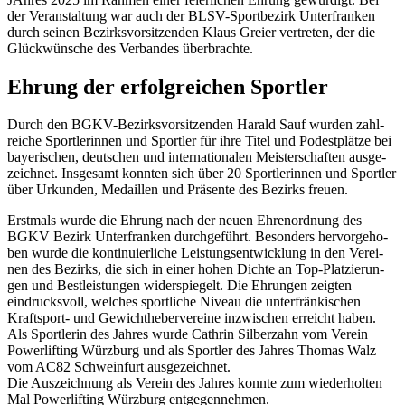
der Veran­stal­tung war auch der BLSV-Sport­be­zirk Unter­fran­ken
durch seinen Bezirks­vor­sit­zen­den Klaus Greier vertre­ten, der die
Glück­wün­sche des Verban­des überbrachte.
Ehrung der erfolg­rei­chen Sportler
Durch den BGKV-Bezirks­vor­sit­zen­den Harald Sauf wurden zahl­
rei­che Sport­le­rin­nen und Sport­ler für ihre Titel und Podest­plätze bei
baye­ri­schen, deut­schen und inter­na­tio­na­len Meis­ter­schaf­ten ausge­
zeich­net. Insge­samt konn­ten sich über 20 Sport­le­rin­nen und Sport­ler
über Urkun­den, Medail­len und Präsente des Bezirks freuen.
Erst­mals wurde die Ehrung nach der neuen Ehren­ord­nung des
BGKV Bezirk Unter­fran­ken durch­ge­führt. Beson­ders hervor­ge­ho­
ben wurde die konti­nu­ier­li­che Leis­tungs­ent­wick­lung in den Verei­
nen des Bezirks, die sich in einer hohen Dichte an Top-Plat­zie­run­
gen und Best­leis­tun­gen wider­spie­gelt. Die Ehrun­gen zeig­ten
eindrucks­voll, welches sport­li­che Niveau die unter­frän­ki­schen
Kraft­sport- und Gewicht­he­ber­ver­eine inzwi­schen erreicht haben.
Als Sport­le­rin des Jahres wurde Cath­rin Silber­zahn vom Verein
Power­lif­ting Würz­burg und als Sport­ler des Jahres Thomas Walz
vom AC82 Schwein­furt ausge­zeich­net.
Die Auszeich­nung als Verein des Jahres konnte zum wieder­hol­ten
Mal Power­lif­ting Würz­burg entgegennehmen.