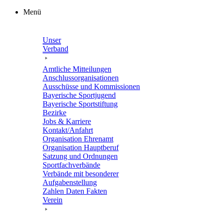
Zum
Menü
Inhalt
springen
Unser
Verband
Amtli­che Mitteilungen
Anschluss­or­ga­ni­sa­tio­nen
Ausschüsse und Kommissionen
Baye­ri­sche Sportjugend
Baye­ri­sche Sportstiftung
Bezirke
Jobs & Karriere
Kontakt/​​Anfahrt
Orga­ni­sa­tion Ehrenamt
Orga­ni­sa­tion Hauptberuf
Satzung und Ordnungen
Sport­fach­ver­bände
Verbände mit beson­de­rer
Aufgabenstellung
Zahlen Daten Fakten
Verein