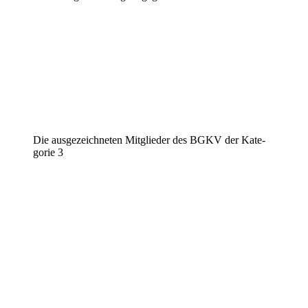
Die ausge­zeich­ne­ten Mitglie­der des BGKV der Kate­
go­rie 3