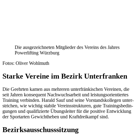
Die ausge­zeich­ne­ten Mitglie­der des Vereins des Jahres
Power­lif­ting Würzburg
Fotos: Oliver Wohlmuth
Starke Vereine im Bezirk Unterfranken
Die Geehr­ten kamen aus mehre­ren unter­frän­ki­schen Verei­nen, die
seit Jahren konse­quent Nach­wuchs­ar­beit und leis­tungs­ori­en­tier­tes
Trai­ning verbin­den. Harald Sauf und seine Vorstands­kol­le­gen unter­
stri­chen, wie wich­tig stabile Vereins­struk­tu­ren, gute Trai­nings­be­din­
gun­gen und quali­fi­zierte Übungs­lei­ter für die posi­tive Entwick­lung
der Sport­ar­ten Gewicht­he­ben und Kraft­drei­kampf sind.
Bezirks­aus­schuss­sit­zung