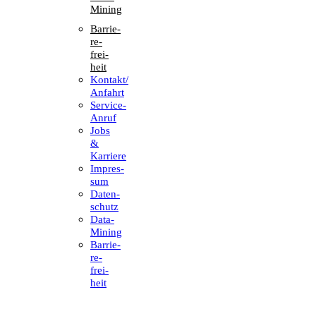
Mining
Barrie­
re­
frei­
heit
Kontakt/​​
Anfahrt
Service-
Anruf
Jobs
&
Karriere
Impres­
sum
Daten­
schutz
Data-
Mining
Barrie­
re­
frei­
heit