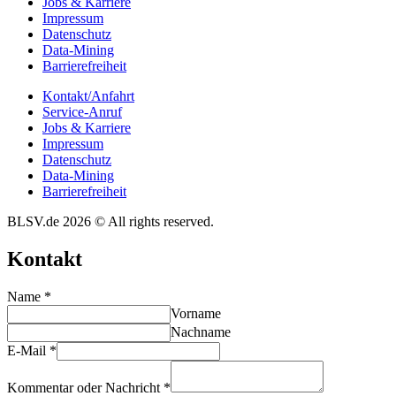
Jobs & Karriere
Impres­sum
Daten­schutz
Data-Mining
Barrie­re­frei­heit
Kontakt/​​Anfahrt
Service-Anruf
Jobs & Karriere
Impres­sum
Daten­schutz
Data-Mining
Barrie­re­frei­heit
BLSV.de 2026 © All rights reserved.
Kontakt
Name
*
Vorname
Nachname
E-Mail
*
Kommentar oder Nachricht
*