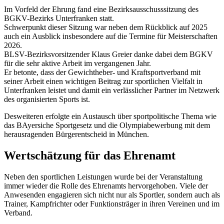
Im Vorfeld der Ehrung fand eine Bezirks­aus­schuss­sit­zung des
BGKV-Bezirks Unter­fran­ken statt.
Schwer­punkt dieser Sitzung war neben dem Rück­blick auf 2025
auch ein Ausblick insbe­son­dere auf die Termine für Meis­ter­schaf­ten
2026.
BLSV-Bezirks­vor­sit­zen­der Klaus Greier danke dabei dem BGKV
für die sehr aktive Arbeit im vergan­ge­nen Jahr.
Er betonte, dass der Gewicht­he­ber- und Kraft­sport­ver­band mit
seiner Arbeit einen wich­ti­gen Beitrag zur sport­li­chen Viel­falt in
Unter­fran­ken leis­tet und damit ein verläss­li­cher Part­ner im Netz­werk
des orga­ni­sier­ten Sports ist.
Deswei­te­ren erfolgte ein Austausch über sport­po­li­ti­sche Thema wie
das BAyer­si­che Sport­ge­setz und die Olym­pia­be­wer­bung mit dem
heraus­ra­gen­den Bürger­ent­scheid in München.
Wert­schät­zung für das Ehrenamt
Neben den sport­li­chen Leis­tun­gen wurde bei der Veran­stal­tung
immer wieder die Rolle des Ehren­amts hervor­ge­ho­ben. Viele der
Anwe­sen­den enga­gie­ren sich nicht nur als Sport­ler, sondern auch als
Trai­ner, Kampf­rich­ter oder Funk­ti­ons­trä­ger in ihren Verei­nen und im
Verband.