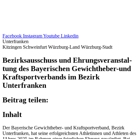
Facebook
Instagram
Youtube
Linkedin
Unterfranken
Kitzingen
Schweinfurt
Würzburg-Land
Würzburg-Stadt
Bezirks­aus­schuss und Ehrungs­ver­an­stal­
tung des Baye­ri­schen Gewicht­he­ber-und
Kraft­sport­ver­bands im Bezirk
Unterfranken
Beitrag teilen:
Inhalt
Der Baye­ri­sche Gewicht­he­ber- und Kraft­sport­ver­band, Bezirk
Unter­fran­ken, hat seine erfolg­reichs­ten Athle­tin­nen und Athle­ten des
JAhres 2025 im Rahmen einer feier­li­chen Ehrung gewür­digt. Bei