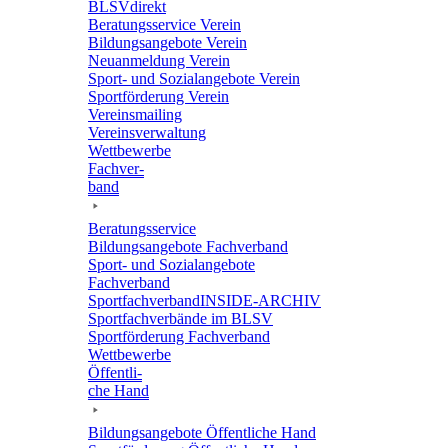
BLSVdi­rekt
Bera­tungs­ser­vice Verein
Bildungs­an­ge­bote Verein
Neuan­mel­dung Verein
Sport- und Sozi­al­an­ge­bote Verein
Sport­för­de­rung Verein
Vereins­mai­ling
Vereins­ver­wal­tung
Wett­be­werbe
Fach­ver­
band
Bera­tungs­ser­vice
Bildungs­an­ge­bote Fachverband
Sport- und Sozi­al­an­ge­bote
Fachverband
Sport­fach­ver­ban­d­IN­SIDE-ARCHIV
Sport­fach­ver­bände im BLSV
Sport­för­de­rung Fachverband
Wett­be­werbe
Öffent­li­
che Hand
Bildungs­an­ge­bote Öffent­li­che Hand