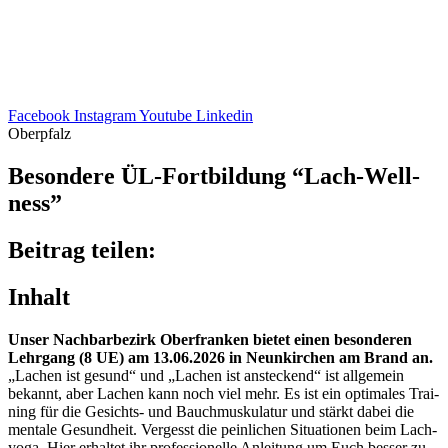
Facebook
Instagram
Youtube
Linkedin
Oberpfalz
Beson­dere ÜL-Fort­bil­dung “Lach-Well­
ness”
Beitrag teilen:
Inhalt
Unser Nach­bar­be­zirk Ober­fran­ken bietet einen beson­de­ren
Lehr­gang (8 UE) am 13.06.2026 in Neun­kir­chen am Brand an.
„Lachen ist gesund“ und „Lachen ist anste­ckend“ ist allge­mein
bekannt, aber Lachen kann noch viel mehr. Es ist ein opti­ma­les Trai­
ning für die Gesichts- und Bauch­mus­ku­la­tur und stärkt dabei die
mentale Gesund­heit. Vergesst die pein­li­chen Situa­tio­nen beim Lach­
yoga. Hier erhal­tet ihr profes­sio­nelle Anlei­tung um Euch besser zu