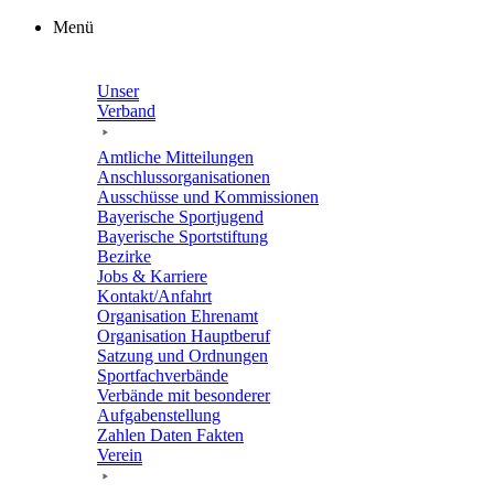
Zum
Menü
Inhalt
springen
Unser
Verband
Amtli­che Mitteilungen
Anschluss­or­ga­ni­sa­tio­nen
Ausschüsse und Kommissionen
Baye­ri­sche Sportjugend
Baye­ri­sche Sportstiftung
Bezirke
Jobs & Karriere
Kontakt/​​Anfahrt
Orga­ni­sa­tion Ehrenamt
Orga­ni­sa­tion Hauptberuf
Satzung und Ordnungen
Sport­fach­ver­bände
Verbände mit beson­de­rer
Aufgabenstellung
Zahlen Daten Fakten
Verein