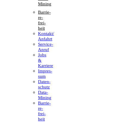
Mining
Barrie­
re­
frei­
heit
Kontakt/​​
Anfahrt
Service-
Anruf
Jobs
&
Karriere
Impres­
sum
Daten­
schutz
Data-
Mining
Barrie­
re­
frei­
heit