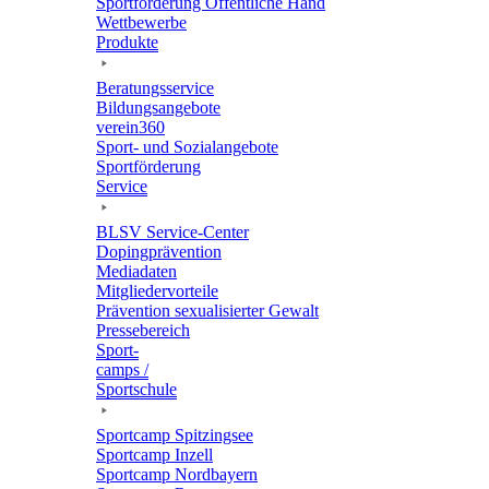
Sport­för­de­rung Öffent­li­che Hand
Wett­be­werbe
Produkte
Bera­tungs­ser­vice
Bildungs­an­ge­bote
verein360
Sport- und Sozialangebote
Sport­för­de­rung
Service
BLSV Service-Center
Doping­prä­ven­tion
Media­da­ten
Mitglie­der­vor­teile
Präven­tion sexua­li­sier­ter Gewalt
Pres­se­be­reich
Sport­
camps /
Sportschule
Sport­camp Spitzingsee
Sport­camp Inzell
Sport­camp Nordbayern