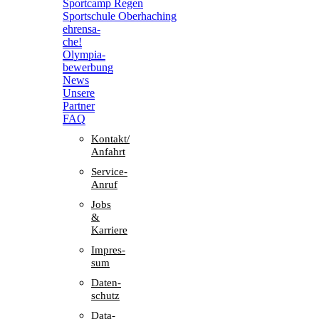
Sport­camp Regen
Sport­schule Oberhaching
ehren­sa­
che!
Olym­pia­
be­wer­bung
News
Unsere
Part­ner
FAQ
Kontakt/​​
Anfahrt
Service-
Anruf
Jobs
&
Karriere
Impres­
sum
Daten­
schutz
Data-