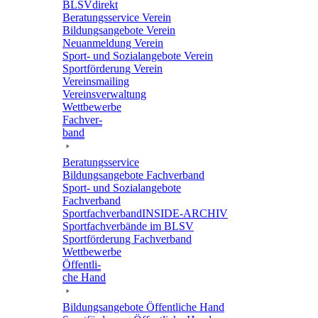
BLSVdi­rekt
Bera­tungs­ser­vice Verein
Bildungs­an­ge­bote Verein
Neuan­mel­dung Verein
Sport- und Sozi­al­an­ge­bote Verein
Sport­för­de­rung Verein
Vereins­mai­ling
Vereins­ver­wal­tung
Wett­be­werbe
Fach­ver­
band
Bera­tungs­ser­vice
Bildungs­an­ge­bote Fachverband
Sport- und Sozi­al­an­ge­bote
Fachverband
Sport­fach­ver­ban­d­IN­SIDE-ARCHIV
Sport­fach­ver­bände im BLSV
Sport­för­de­rung Fachverband
Wett­be­werbe
Öffent­li­
che Hand
Bildungs­an­ge­bote Öffent­li­che Hand