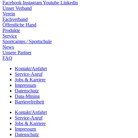
Facebook
Instagram
Youtube
Linkedin
Unser Verband
Verein
Fach­ver­band
Öffent­li­che Hand
Produkte
Service
Sport­camps / Sportschule
News
Unsere Part­ner
FAQ
Kontakt/​​Anfahrt
Service-Anruf
Jobs & Karriere
Impres­sum
Daten­schutz
Data-Mining
Barrie­re­frei­heit
Kontakt/​​Anfahrt
Service-Anruf
Jobs & Karriere
Impres­sum
Daten­schutz