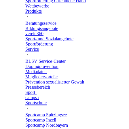
Sport­för­de­rung Öffent­li­che Hand
Wett­be­werbe
Produkte
Bera­tungs­ser­vice
Bildungs­an­ge­bote
verein360
Sport- und Sozialangebote
Sport­för­de­rung
Service
BLSV Service-Center
Doping­prä­ven­tion
Media­da­ten
Mitglie­der­vor­teile
Präven­tion sexua­li­sier­ter Gewalt
Pres­se­be­reich
Sport­
camps /
Sportschule
Sport­camp Spitzingsee
Sport­camp Inzell
Sport­camp Nordbayern