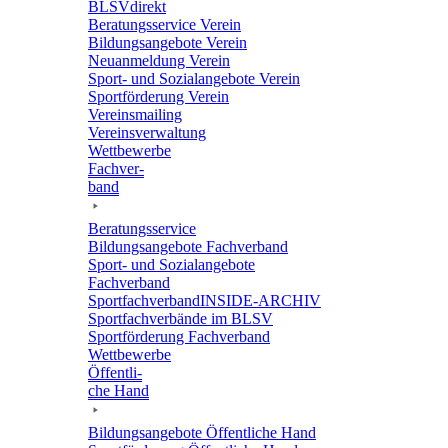
BLSVdi­rekt
Bera­tungs­ser­vice Verein
Bildungs­an­ge­bote Verein
Neuan­mel­dung Verein
Sport- und Sozi­al­an­ge­bote Verein
Sport­för­de­rung Verein
Vereins­mai­ling
Vereins­ver­wal­tung
Wett­be­werbe
Fach­ver­
band
Bera­tungs­ser­vice
Bildungs­an­ge­bote Fachverband
Sport- und Sozi­al­an­ge­bote
Fachverband
Sport­fach­ver­ban­d­IN­SIDE-ARCHIV
Sport­fach­ver­bände im BLSV
Sport­för­de­rung Fachverband
Wett­be­werbe
Öffent­li­
che Hand
Bildungs­an­ge­bote Öffent­li­che Hand