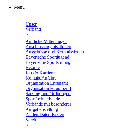
Zum
Menü
Inhalt
springen
Unser
Verband
Amtli­che Mitteilungen
Anschluss­or­ga­ni­sa­tio­nen
Ausschüsse und Kommissionen
Baye­ri­sche Sportjugend
Baye­ri­sche Sportstiftung
Bezirke
Jobs & Karriere
Kontakt/​​Anfahrt
Orga­ni­sa­tion Ehrenamt
Orga­ni­sa­tion Hauptberuf
Satzung und Ordnungen
Sport­fach­ver­bände
Verbände mit beson­de­rer
Aufgabenstellung
Zahlen Daten Fakten
Verein