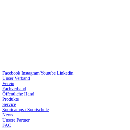
Facebook
Instagram
Youtube
Linkedin
Unser Verband
Verein
Fach­ver­band
Öffent­li­che Hand
Produkte
Service
Sport­camps / Sportschule
News
Unsere Part­ner
FAQ