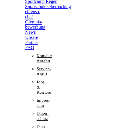
Sport­camp Regen
Sport­schule Oberhaching
ehren­sa­
che!
Olym­pia­
be­wer­bung
News
Unsere
Part­ner
FAQ
Kontakt/​​
Anfahrt
Service-
Anruf
Jobs
&
Karriere
Impres­
sum
Daten­
schutz
Data-