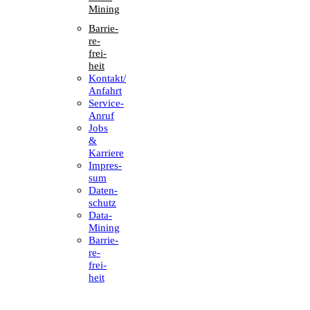
Mining
Barrie­
re­
frei­
heit
Kontakt/​​
Anfahrt
Service-
Anruf
Jobs
&
Karriere
Impres­
sum
Daten­
schutz
Data-
Mining
Barrie­
re­
frei­
heit