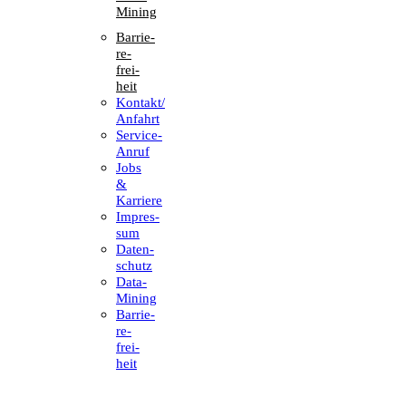
Mining
Barrie­
re­
frei­
heit
Kontakt/​​
Anfahrt
Service-
Anruf
Jobs
&
Karriere
Impres­
sum
Daten­
schutz
Data-
Mining
Barrie­
re­
frei­
heit