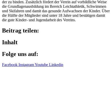
der zu binden. Zusätz­lich fördert der Verein auf vorbild­li­che Weise
die Grund­la­gen­aus­bil­dung im Bereich Leicht­ath­le­tik, Schwim­men
und Skifah­ren und damit das gesunde Aufwach­sen der Kinder. Über
die Hälfte der Mitglie­der sind unter 18 Jahre und bestä­ti­gen damit
die gute Kinder- und Jugend­ar­beit des Vereins.
Beitrag teilen:
Inhalt
Folge uns auf:
Facebook
Instagram
Youtube
Linkedin