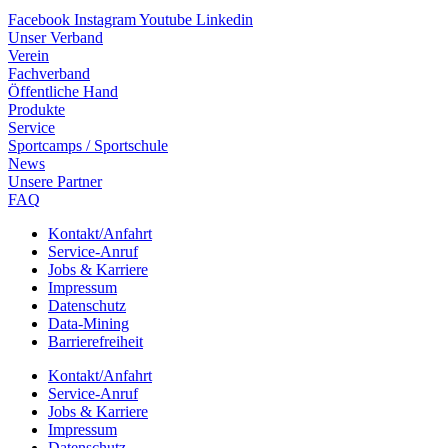
Facebook
Instagram
Youtube
Linkedin
Unser Verband
Verein
Fach­ver­band
Öffent­li­che Hand
Produkte
Service
Sport­camps / Sportschule
News
Unsere Part­ner
FAQ
Kontakt/​​Anfahrt
Service-Anruf
Jobs & Karriere
Impres­sum
Daten­schutz
Data-Mining
Barrie­re­frei­heit
Kontakt/​​Anfahrt
Service-Anruf
Jobs & Karriere
Impres­sum
Daten­schutz