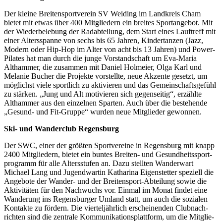
Der kleine Brei­ten­sport­ver­ein SV Weiding im Land­kreis Cham
bietet mit etwas über 400 Mitglie­dern ein brei­tes Sport­an­ge­bot. Mit
der Wieder­be­le­bung der Radab­tei­lung, dem Start eines Lauf­treff mit
einer Alters­spanne von sechs bis 65 Jahren, Kinder­tan­zen (Jazz,
Modern oder Hip-Hop im Alter von acht bis 13 Jahren) und Power-
Pila­tes hat man durch die junge Vorstand­schaft um Eva-Maria
Altham­mer, die zusam­men mit Daniel Holmeier, Olga Karl und
Mela­nie Bucher die Projekte vorstellte, neue Akzente gesetzt, um
möglichst viele sport­lich zu akti­vie­ren und das Gemein­schafts­ge­fühl
zu stär­ken. „Jung und Alt moti­vie­ren sich gegen­sei­tig“, erzählte
Altham­mer aus den einzel­nen Spar­ten. Auch über die bestehende
„Gesund- und Fit-Gruppe“ wurden neue Mitglie­der gewonnen.
Ski- und Wander­club Regensburg
Der SWC, einer der größ­ten Sport­ver­eine in Regens­burg mit knapp
2400 Mitglie­dern, bietet ein buntes Brei­ten- und Gesund­heits­sport­
pro­gramm für alle Alters­stu­fen an. Dazu stell­ten Wander­wart
Michael Lang und Jugend­war­tin Katha­rina Eigen­stet­ter spezi­ell die
Ange­bote der Wander- und der Brei­ten­sport-Abtei­lung sowie die
Akti­vi­tä­ten für den Nach­wuchs vor. Einmal im Monat findet eine
Wande­rung ins Regens­bur­ger Umland statt, um auch die sozia­len
Kontakte zu fördern. Die vier­tel­jähr­lich erschei­nen­den Club­nach­
rich­ten sind die zentrale Kommu­ni­ka­ti­ons­platt­form, um die Mitglie­