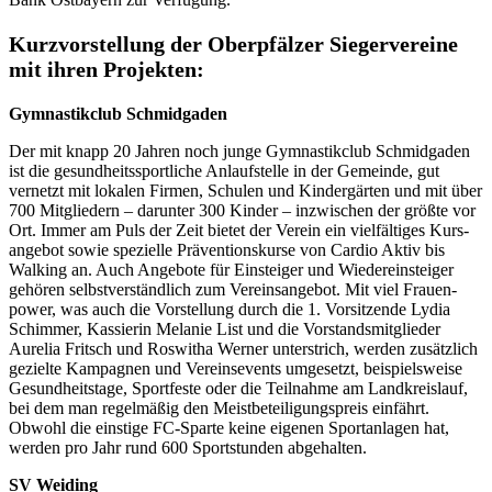
Kurz­vor­stel­lung der Ober­pfäl­zer Sieger­ver­eine
mit ihren Projekten:
Gymnas­tik­club Schmidgaden
Der mit knapp 20 Jahren noch junge Gymnas­tik­club Schmid­ga­den
ist die gesund­heits­sport­li­che Anlauf­stelle in der Gemeinde, gut
vernetzt mit loka­len Firmen, Schu­len und Kinder­gär­ten und mit über
700 Mitglie­dern – darun­ter 300 Kinder – inzwi­schen der größte vor
Ort. Immer am Puls der Zeit bietet der Verein ein viel­fäl­ti­ges Kurs­
an­ge­bot sowie spezi­elle Präven­ti­ons­kurse von Cardio Aktiv bis
Walking an. Auch Ange­bote für Einstei­ger und Wieder­ein­stei­ger
gehö­ren selbst­ver­ständ­lich zum Vereins­an­ge­bot. Mit viel Frau­en­
power, was auch die Vorstel­lung durch die 1. Vorsit­zende Lydia
Schim­mer, Kassie­rin Mela­nie List und die Vorstands­mit­glie­der
Aure­lia Frit­sch und Roswi­tha Werner unter­strich, werden zusätz­lich
gezielte Kampa­gnen und Verein­se­vents umge­setzt, beispiels­weise
Gesund­heits­tage, Sport­feste oder die Teil­nahme am Land­kreis­lauf,
bei dem man regel­mä­ßig den Meist­be­tei­li­gungs­preis einfährt.
Obwohl die eins­tige FC-Sparte keine eige­nen Sport­an­la­gen hat,
werden pro Jahr rund 600 Sport­stun­den abgehalten.
SV Weiding