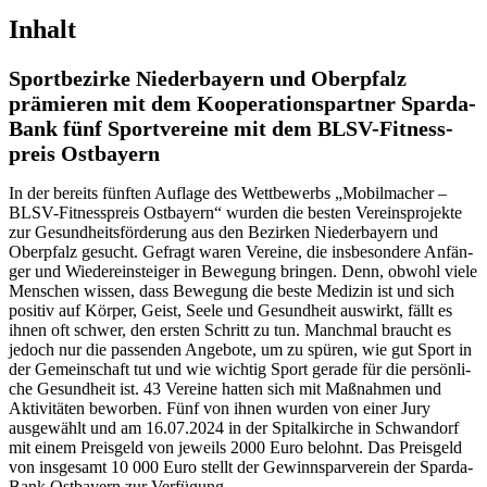
Inhalt
Sport­be­zirke Nieder­bay­ern und Ober­pfalz
prämie­ren mit dem Koope­ra­ti­ons­part­ner Sparda-
Bank fünf Sport­ver­eine mit dem BLSV-Fitness­
preis Ostbayern
In der bereits fünf­ten Auflage des Wett­be­werbs „Mobil­ma­cher –
BLSV-Fitness­preis Ostbay­ern“ wurden die besten Vereins­pro­jekte
zur Gesund­heits­för­de­rung aus den Bezir­ken Nieder­bay­ern und
Ober­pfalz gesucht. Gefragt waren Vereine, die insbe­son­dere Anfän­
ger und Wieder­ein­stei­ger in Bewe­gung brin­gen. Denn, obwohl viele
Menschen wissen, dass Bewe­gung die beste Medi­zin ist und sich
posi­tiv auf Körper, Geist, Seele und Gesund­heit auswirkt, fällt es
ihnen oft schwer, den ersten Schritt zu tun. Manch­mal braucht es
jedoch nur die passen­den Ange­bote, um zu spüren, wie gut Sport in
der Gemein­schaft tut und wie wich­tig Sport gerade für die persön­li­
che Gesund­heit ist. 43 Vereine hatten sich mit Maßnah­men und
Akti­vi­tä­ten bewor­ben. Fünf von ihnen wurden von einer Jury
ausge­wählt und am 16.07.2024 in der Spital­kir­che in Schwan­dorf
mit einem Preis­geld von jeweils 2000 Euro belohnt. Das Preis­geld
von insge­samt 10 000 Euro stellt der Gewinn­spar­ver­ein der Sparda-
Bank Ostbay­ern zur Verfügung.