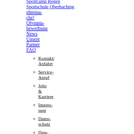
Sport­camp Regen
Sport­schule Oberhaching
ehren­sa­
che!
Olym­pia­
be­wer­bung
News
Unsere
Part­ner
FAQ
Kontakt/​​
Anfahrt
Service-
Anruf
Jobs
&
Karriere
Impres­
sum
Daten­
schutz
Data-