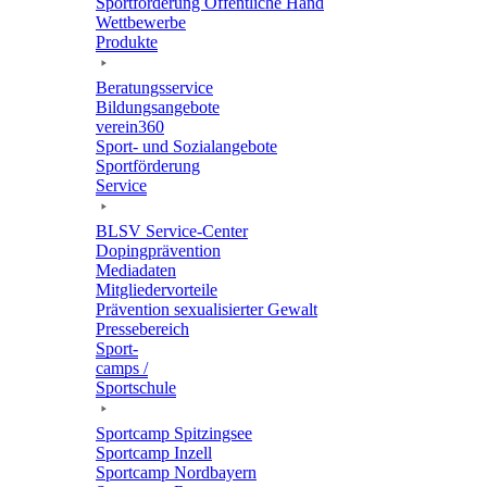
Sport­för­de­rung Öffent­li­che Hand
Wett­be­werbe
Produkte
Bera­tungs­ser­vice
Bildungs­an­ge­bote
verein360
Sport- und Sozialangebote
Sport­för­de­rung
Service
BLSV Service-Center
Doping­prä­ven­tion
Media­da­ten
Mitglie­der­vor­teile
Präven­tion sexua­li­sier­ter Gewalt
Pres­se­be­reich
Sport­
camps /
Sportschule
Sport­camp Spitzingsee
Sport­camp Inzell
Sport­camp Nordbayern