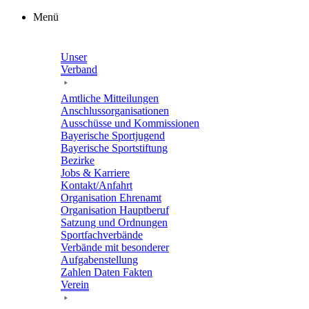
Zum
Menü
Inhalt
springen
Unser
Verband
Amtli­che Mitteilungen
Anschluss­or­ga­ni­sa­tio­nen
Ausschüsse und Kommissionen
Baye­ri­sche Sportjugend
Baye­ri­sche Sportstiftung
Bezirke
Jobs & Karriere
Kontakt/​​Anfahrt
Orga­ni­sa­tion Ehrenamt
Orga­ni­sa­tion Hauptberuf
Satzung und Ordnungen
Sport­fach­ver­bände
Verbände mit beson­de­rer
Aufgabenstellung
Zahlen Daten Fakten
Verein