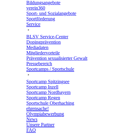
Bildungs­an­ge­bote
verein360
Sport- und Sozialangebote
Sport­för­de­rung
Service
BLSV Service-Center
Doping­prä­ven­tion
Media­da­ten
Mitglie­der­vor­teile
Präven­tion sexua­li­sier­ter Gewalt
Pres­se­be­reich
Sport­camps / Sportschule
Sport­camp Spitzingsee
Sport­camp Inzell
Sport­camp Nordbayern
Sport­camp Regen
Sport­schule Oberhaching
ehren­sa­che!
Olym­pia­be­wer­bung
News
Unsere Part­ner
FAQ