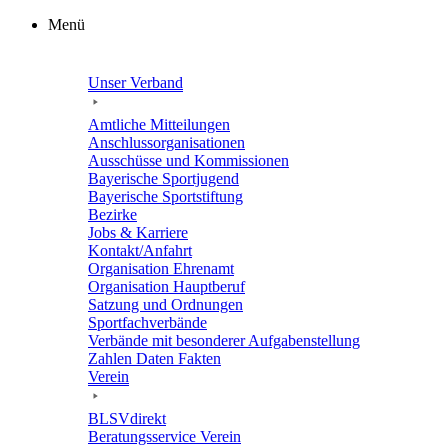
Zum
Menü
Inhalt
springen
Unser Verband
Amtli­che Mitteilungen
Anschluss­or­ga­ni­sa­tio­nen
Ausschüsse und Kommissionen
Baye­ri­sche Sportjugend
Baye­ri­sche Sportstiftung
Bezirke
Jobs & Karriere
Kontakt/​​Anfahrt
Orga­ni­sa­tion Ehrenamt
Orga­ni­sa­tion Hauptberuf
Satzung und Ordnungen
Sport­fach­ver­bände
Verbände mit beson­de­rer Aufgabenstellung
Zahlen Daten Fakten
Verein
BLSVdi­rekt
Bera­tungs­ser­vice Verein