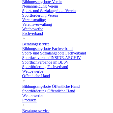
Bildungs­an­ge­bote Verein
Neuan­mel­dung Verein
Sport- und Sozi­al­an­ge­bote Verein
Sport­för­de­rung Verein
Vereins­mai­ling
Vereins­ver­wal­tung
Wett­be­werbe
Fach­ver­band
Bera­tungs­ser­vice
Bildungs­an­ge­bote Fachverband
Sport- und Sozi­al­an­ge­bote Fachverband
Sport­fach­ver­ban­d­IN­SIDE-ARCHIV
Sport­fach­ver­bände im BLSV
Sport­för­de­rung Fachverband
Wett­be­werbe
Öffent­li­che Hand
Bildungs­an­ge­bote Öffent­li­che Hand
Sport­för­de­rung Öffent­li­che Hand
Wett­be­werbe
Produkte
Bera­tungs­ser­vice