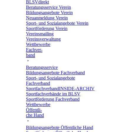
BLSVdi­rekt
Bera­tungs­ser­vice Verein
Bildungs­an­ge­bote Verein
Neuan­mel­dung Verein
Sport- und Sozi­al­an­ge­bote Verein
Sport­för­de­rung Verein
Vereins­mai­ling
Vereins­ver­wal­tung
Wett­be­werbe
Fach­ver­
band
Bera­tungs­ser­vice
Bildungs­an­ge­bote Fachverband
Sport- und Sozi­al­an­ge­bote
Fachverband
Sport­fach­ver­ban­d­IN­SIDE-ARCHIV
Sport­fach­ver­bände im BLSV
Sport­för­de­rung Fachverband
Wett­be­werbe
Öffent­li­
che Hand
Bildungs­an­ge­bote Öffent­li­che Hand