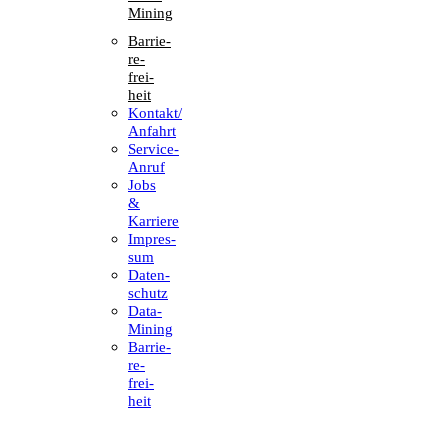
Mining
Barrie­
re­
frei­
heit
Kontakt/​​
Anfahrt
Service-
Anruf
Jobs
&
Karriere
Impres­
sum
Daten­
schutz
Data-
Mining
Barrie­
re­
frei­
heit