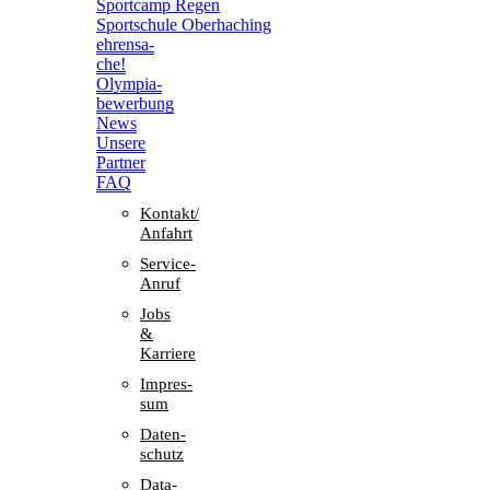
Sport­camp Regen
Sport­schule Oberhaching
ehren­sa­
che!
Olym­pia­
be­wer­bung
News
Unsere
Part­ner
FAQ
Kontakt/​​
Anfahrt
Service-
Anruf
Jobs
&
Karriere
Impres­
sum
Daten­
schutz
Data-