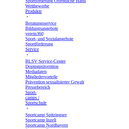
Sport­för­de­rung Öffent­li­che Hand
Wett­be­werbe
Produkte
Bera­tungs­ser­vice
Bildungs­an­ge­bote
verein360
Sport- und Sozialangebote
Sport­för­de­rung
Service
BLSV Service-Center
Doping­prä­ven­tion
Media­da­ten
Mitglie­der­vor­teile
Präven­tion sexua­li­sier­ter Gewalt
Pres­se­be­reich
Sport­
camps /
Sportschule
Sport­camp Spitzingsee
Sport­camp Inzell
Sport­camp Nordbayern