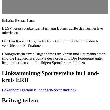
Bild­rechte: Hermann Börner
BLSV Kreis­vor­sit­zen­der Hermann Börner durfte das Turnier live
miterleben.
Der Land­kreis Erlan­gen-Höchstadt fördert Sport­ver­eine durch
verschie­dene Maßnahmen.
Übungs­lei­ter­li­zen­zen, Jugend­ar­beit im Verein und Baumaß­nah­men
sind die Haupt­schwer­punkte der Förde­rung. Die Förde­rung unter­
liegt immer den aktu­ell gülti­gen Sportförderrichtlinien.
Link­samm­lung Sport­ver­eine im Land­
kreis ERH
Lokal­sport Ergeb­nisse (erlan​gen​-hoech​stadt​.de)
Beitrag teilen: