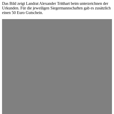
Das Bild zeigt Land­rat Alex­an­der Tritt­hart beim unter­zeich­nen der
Urkun­den. Für die jewei­li­gen Sieger­mann­schaf­ten gab es zusätz­lich
einen 50 Euro Gutschein.