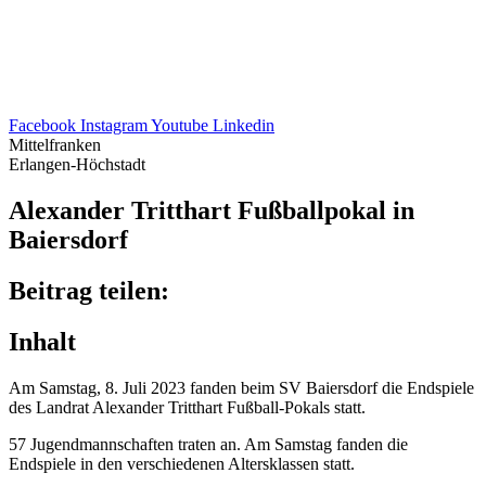
Facebook
Instagram
Youtube
Linkedin
Mittelfranken
Erlangen-Höchstadt
Alex­an­der Tritt­hart Fußball­po­kal in
Baiersdorf
Beitrag teilen:
Inhalt
Am Sams­tag, 8. Juli 2023 fanden beim SV Baier­s­dorf die Endspiele
des Land­rat Alex­an­der Tritt­hart Fußball-Pokals statt.
57 Jugend­mann­schaf­ten traten an. Am Sams­tag fanden die
Endspiele in den verschie­de­nen Alters­klas­sen statt.