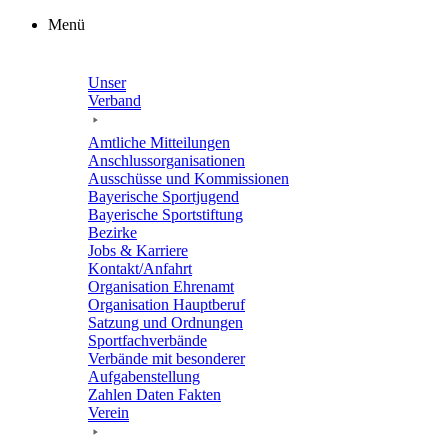
Zum
Menü
Inhalt
springen
Unser
Verband
Amtli­che Mitteilungen
Anschluss­or­ga­ni­sa­tio­nen
Ausschüsse und Kommissionen
Baye­ri­sche Sportjugend
Baye­ri­sche Sportstiftung
Bezirke
Jobs & Karriere
Kontakt/​​Anfahrt
Orga­ni­sa­tion Ehrenamt
Orga­ni­sa­tion Hauptberuf
Satzung und Ordnungen
Sport­fach­ver­bände
Verbände mit beson­de­rer
Aufgabenstellung
Zahlen Daten Fakten
Verein