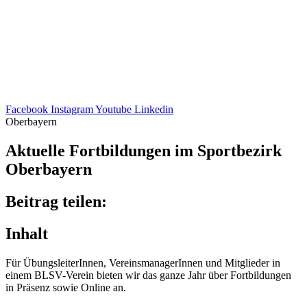
Facebook
Instagram
Youtube
Linkedin
Oberbayern
Aktu­elle Fort­bil­dun­gen im Sport­be­zirk
Oberbayern
Beitrag teilen:
Inhalt
Für Übungs­lei­te­rIn­nen, Vereins­ma­na­ge­rIn­nen und Mitglie­der in
einem BLSV-Verein bieten wir das ganze Jahr über Fort­bil­dun­gen
in Präsenz sowie Online an.