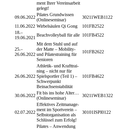
ment Ihrer Vereins­ar­beit
gelegt!
Pila­tes Grund­wis­sen
09.06.2022
30211WEB1122
(Online­se­mi­nar)
11.06.2022
Wirbel­säu­len Qi Gong
101FB2522
18.–
Beach­vol­ley­ball für alle
101FB4522
19.06.2021
Mit dem Stuhl und auf
25.–
der Matte – Mobi­lity-
101FB2622
26.06.2022
und Pila­tes­trai­ning für
Senioren
Athle­tik- und Kraft­trai­
ning – nicht nur für
26.06.2022
Spiel­sport­ler (Teil 1) –
101FB4622
Schwer­punkt
Beinachsenstabilität
Fit bis ins hohe Alter…
30.06.2022
30211WEB1322
(Onlineseminar)
Effek­ti­ves Zeit­ma­nage­
ment im Sport­ver­ein –
02.07.2022
30101ISPI0122
Selbst­or­ga­ni­sa­tion als
Schlüs­sel zum Erfolg!
Pila­tes – Anwen­dung