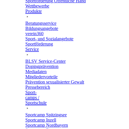
Sport­för­de­rung Öffent­li­che Hand
Wett­be­werbe
Produkte
Bera­tungs­ser­vice
Bildungs­an­ge­bote
verein360
Sport- und Sozialangebote
Sport­för­de­rung
Service
BLSV Service-Center
Doping­prä­ven­tion
Media­da­ten
Mitglie­der­vor­teile
Präven­tion sexua­li­sier­ter Gewalt
Pres­se­be­reich
Sport­
camps /
Sportschule
Sport­camp Spitzingsee
Sport­camp Inzell
Sport­camp Nordbayern