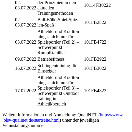
02.–
der Prin­zi­pien in den
10114FB0222
03.07.2022
aktu­el­len
Trainingsmethoden
02.–
Ball-Bälle-Spiel-Spie­
101FB2822
03.07.2022
len-Spaß !
Athle­tik- und Kraft­trai­
ning – nicht nur für
03.07.2022
Spiel­sport­ler (Teil 2) –
101FB4722
Schwer­punkt
Rumpfstabilität
09.07.2022
Betriebs­fit­ness
101FB2922
Schlin­gen­trai­ning für
16.07.2022
101FB3022
Einsteiger
Athle­tik- und Kraft­trai­
ning – nicht nur für
Spiel­sport­ler (Teil 3) –
17.07.2022
101FB4822
Schwer­punkt Outdoor­
trai­ning im
Athletikbereich
Weitere Infor­ma­tio­nen und Anmel­dung: Quali­NET (
https://​www​
.blsv​-quali​net​.de/​s​t​a​r​t​s​e​i​t​e​.​h​tml
) unter der jewei­li­gen
Veranstaltungsnummer