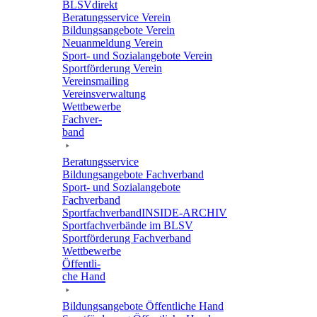
BLSVdi­rekt
Bera­tungs­ser­vice Verein
Bildungs­an­ge­bote Verein
Neuan­mel­dung Verein
Sport- und Sozi­al­an­ge­bote Verein
Sport­för­de­rung Verein
Vereins­mai­ling
Vereins­ver­wal­tung
Wett­be­werbe
Fach­ver­
band
Bera­tungs­ser­vice
Bildungs­an­ge­bote Fachverband
Sport- und Sozi­al­an­ge­bote
Fachverband
Sport­fach­ver­ban­d­IN­SIDE-ARCHIV
Sport­fach­ver­bände im BLSV
Sport­för­de­rung Fachverband
Wett­be­werbe
Öffent­li­
che Hand
Bildungs­an­ge­bote Öffent­li­che Hand