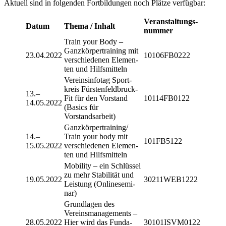
Aktu­ell sind in folgen­den Fort­bil­dun­gen noch Plätze verfügbar:
Veran­stal­tungs­
Datum
Thema / Inhalt
num­mer
Train your Body –
Ganz­kör­per­trai­ning mit
23.04.2022
10106FB0222
verschie­de­nen Elemen­
ten und Hilfsmitteln
Verein­sin­fo­tag Sport­
kreis Fürs­ten­feld­bruck-
13.–
Fit für den Vorstand
10114FB0122
14.05.2022
(Basics für
Vorstandsarbeit)
Ganzkörpertraining/​
14.–
Train your body mit
101FB5122
15.05.2022
verschie­de­nen Elemen­
ten und Hilfsmitteln
Mobi­lity – ein Schlüs­sel
zu mehr Stabi­li­tät und
19.05.2022
30211WEB1222
Leis­tung (Online­se­mi­
nar)
Grund­la­gen des
Vereins­ma­nage­ments –
28.05.2022
Hier wird das Funda­
30101ISVM0122