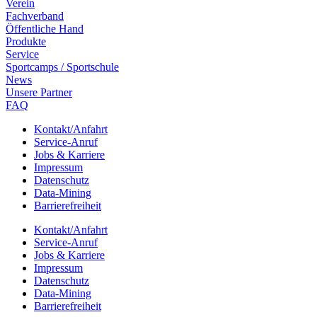
Verein
Fach­ver­band
Öffent­li­che Hand
Produkte
Service
Sport­camps / Sportschule
News
Unsere Part­ner
FAQ
Kontakt/​​Anfahrt
Service-Anruf
Jobs & Karriere
Impres­sum
Daten­schutz
Data-Mining
Barrie­re­frei­heit
Kontakt/​​Anfahrt
Service-Anruf
Jobs & Karriere
Impres­sum
Daten­schutz
Data-Mining
Barrie­re­frei­heit