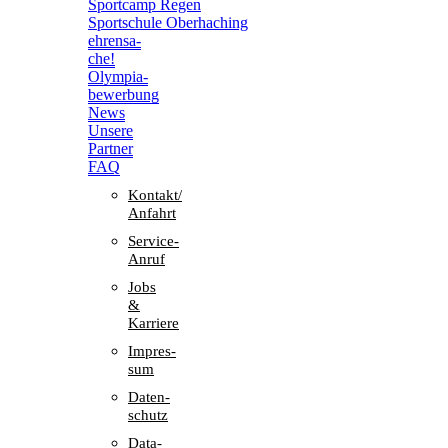
Sport­camp Regen
Sport­schule Oberhaching
ehren­sa­
che!
Olym­pia­
be­wer­bung
News
Unsere
Part­ner
FAQ
Kontakt/​​
Anfahrt
Service-
Anruf
Jobs
&
Karriere
Impres­
sum
Daten­
schutz
Data-