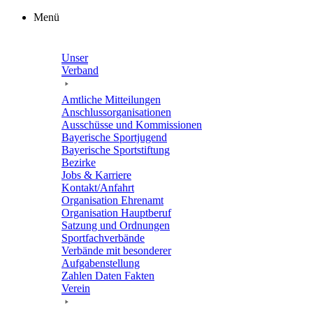
Zum
Menü
Inhalt
springen
Unser
Verband
Amtli­che Mitteilungen
Anschluss­or­ga­ni­sa­tio­nen
Ausschüsse und Kommissionen
Baye­ri­sche Sportjugend
Baye­ri­sche Sportstiftung
Bezirke
Jobs & Karriere
Kontakt/​​Anfahrt
Orga­ni­sa­tion Ehrenamt
Orga­ni­sa­tion Hauptberuf
Satzung und Ordnungen
Sport­fach­ver­bände
Verbände mit beson­de­rer
Aufgabenstellung
Zahlen Daten Fakten
Verein