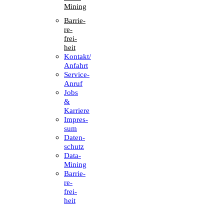
Mining
Barrie­
re­
frei­
heit
Kontakt/​​
Anfahrt
Service-
Anruf
Jobs
&
Karriere
Impres­
sum
Daten­
schutz
Data-
Mining
Barrie­
re­
frei­
heit