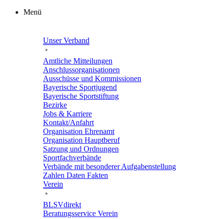
Zum
Menü
Inhalt
springen
Unser Verband
Amtli­che Mitteilungen
Anschluss­or­ga­ni­sa­tio­nen
Ausschüsse und Kommissionen
Baye­ri­sche Sportjugend
Baye­ri­sche Sportstiftung
Bezirke
Jobs & Karriere
Kontakt/​​Anfahrt
Orga­ni­sa­tion Ehrenamt
Orga­ni­sa­tion Hauptberuf
Satzung und Ordnungen
Sport­fach­ver­bände
Verbände mit beson­de­rer Aufgabenstellung
Zahlen Daten Fakten
Verein
BLSVdi­rekt
Bera­tungs­ser­vice Verein