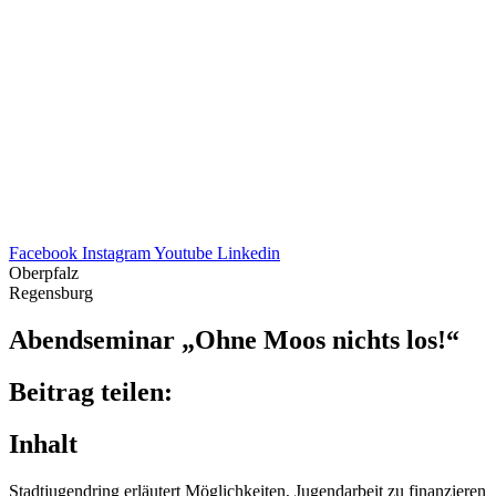
Facebook
Instagram
Youtube
Linkedin
Oberpfalz
Regensburg
Abend­se­mi­nar „Ohne Moos nichts los!“
Beitrag teilen:
Inhalt
Stadt­ju­gend­ring erläu­tert Möglich­kei­ten, Jugend­ar­beit zu finanzieren