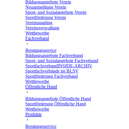
Bildungs­an­ge­bote Verein
Neuan­mel­dung Verein
Sport- und Sozi­al­an­ge­bote Verein
Sport­för­de­rung Verein
Vereins­mai­ling
Vereins­ver­wal­tung
Wett­be­werbe
Fach­ver­band
Bera­tungs­ser­vice
Bildungs­an­ge­bote Fachverband
Sport- und Sozi­al­an­ge­bote Fachverband
Sport­fach­ver­ban­d­IN­SIDE-ARCHIV
Sport­fach­ver­bände im BLSV
Sport­för­de­rung Fachverband
Wett­be­werbe
Öffent­li­che Hand
Bildungs­an­ge­bote Öffent­li­che Hand
Sport­för­de­rung Öffent­li­che Hand
Wett­be­werbe
Produkte
Bera­tungs­ser­vice