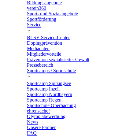
Bildungs­an­ge­bote
verein360
Sport- und Sozialangebote
Sport­för­de­rung
Service
BLSV Service-Center
Doping­prä­ven­tion
Media­da­ten
Mitglie­der­vor­teile
Präven­tion sexua­li­sier­ter Gewalt
Pres­se­be­reich
Sport­camps / Sportschule
Sport­camp Spitzingsee
Sport­camp Inzell
Sport­camp Nordbayern
Sport­camp Regen
Sport­schule Oberhaching
ehren­sa­che!
Olym­pia­be­wer­bung
News
Unsere Part­ner
FAQ