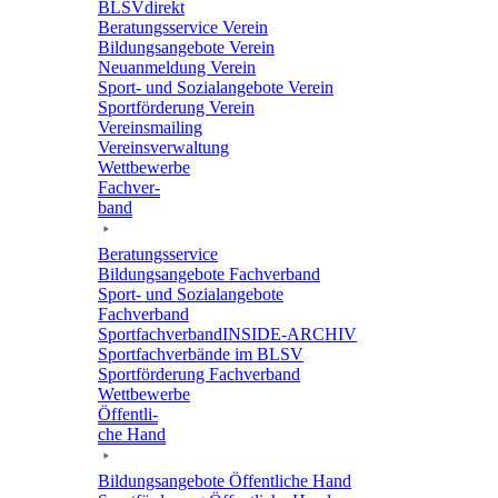
BLSVdi­rekt
Bera­tungs­ser­vice Verein
Bildungs­an­ge­bote Verein
Neuan­mel­dung Verein
Sport- und Sozi­al­an­ge­bote Verein
Sport­för­de­rung Verein
Vereins­mai­ling
Vereins­ver­wal­tung
Wett­be­werbe
Fach­ver­
band
Bera­tungs­ser­vice
Bildungs­an­ge­bote Fachverband
Sport- und Sozi­al­an­ge­bote
Fachverband
Sport­fach­ver­ban­d­IN­SIDE-ARCHIV
Sport­fach­ver­bände im BLSV
Sport­för­de­rung Fachverband
Wett­be­werbe
Öffent­li­
che Hand
Bildungs­an­ge­bote Öffent­li­che Hand