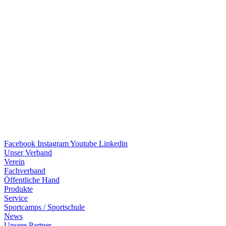
Facebook
Instagram
Youtube
Linkedin
Unser Verband
Verein
Fach­ver­band
Öffent­li­che Hand
Produkte
Service
Sport­camps / Sportschule
News
Unsere Part­ner