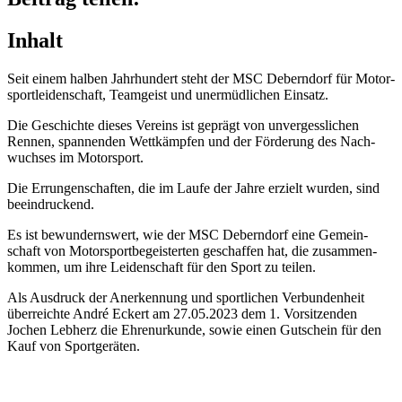
Inhalt
Seit einem halben Jahr­hun­dert steht der MSC Debern­dorf für Motor­
sport­lei­den­schaft, Team­geist und uner­müd­li­chen Einsatz.
Die Geschichte dieses Vereins ist geprägt von unver­gess­li­chen
Rennen, span­nen­den Wett­kämp­fen und der Förde­rung des Nach­
wuch­ses im Motorsport.
Die Errun­gen­schaf­ten, die im Laufe der Jahre erzielt wurden, sind
beeindruckend.
Es ist bewun­derns­wert, wie der MSC Debern­dorf eine Gemein­
schaft von Motor­sport­be­geis­ter­ten geschaf­fen hat, die zusam­men­
kom­men, um ihre Leiden­schaft für den Sport zu teilen.
Als Ausdruck der Aner­ken­nung und sport­li­chen Verbun­den­heit
über­reichte André Eckert am 27.05.2023 dem 1. Vorsit­zen­den
Jochen Lebherz die Ehren­ur­kunde, sowie einen Gutschein für den
Kauf von Sportgeräten.