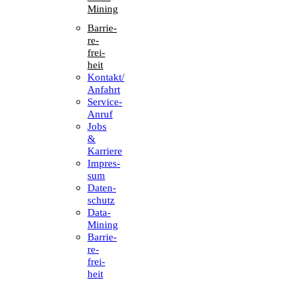
Mining
Barrie­
re­
frei­
heit
Kontakt/​​
Anfahrt
Service-
Anruf
Jobs
&
Karriere
Impres­
sum
Daten­
schutz
Data-
Mining
Barrie­
re­
frei­
heit