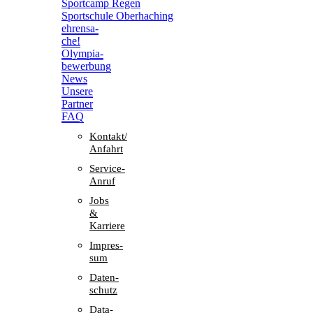
Sport­camp Regen
Sport­schule Oberhaching
ehren­sa­
che!
Olym­pia­
be­wer­bung
News
Unsere
Part­ner
FAQ
Kontakt/​​
Anfahrt
Service-
Anruf
Jobs
&
Karriere
Impres­
sum
Daten­
schutz
Data-