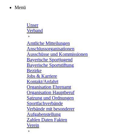
Zum
Menü
Inhalt
springen
Unser
Verband
Amtli­che Mitteilungen
Anschluss­or­ga­ni­sa­tio­nen
Ausschüsse und Kommissionen
Baye­ri­sche Sportjugend
Baye­ri­sche Sportstiftung
Bezirke
Jobs & Karriere
Kontakt/​​Anfahrt
Orga­ni­sa­tion Ehrenamt
Orga­ni­sa­tion Hauptberuf
Satzung und Ordnungen
Sport­fach­ver­bände
Verbände mit beson­de­rer
Aufgabenstellung
Zahlen Daten Fakten
Verein