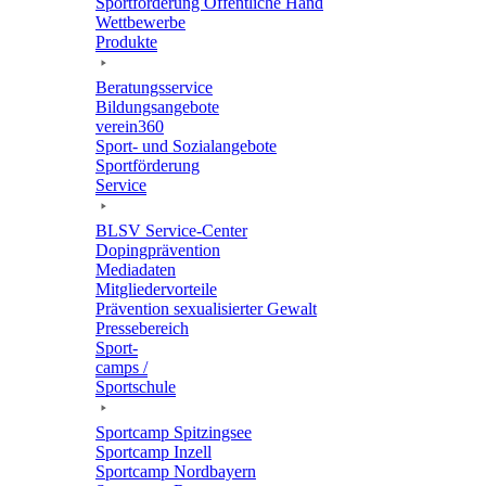
Sport­för­de­rung Öffent­li­che Hand
Wett­be­werbe
Produkte
Bera­tungs­ser­vice
Bildungs­an­ge­bote
verein360
Sport- und Sozialangebote
Sport­för­de­rung
Service
BLSV Service-Center
Doping­prä­ven­tion
Media­da­ten
Mitglie­der­vor­teile
Präven­tion sexua­li­sier­ter Gewalt
Pres­se­be­reich
Sport­
camps /
Sportschule
Sport­camp Spitzingsee
Sport­camp Inzell
Sport­camp Nordbayern