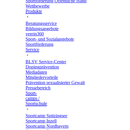
Sport­för­de­rung Öffent­li­che Hand
Wett­be­werbe
Produkte
Bera­tungs­ser­vice
Bildungs­an­ge­bote
verein360
Sport- und Sozialangebote
Sport­för­de­rung
Service
BLSV Service-Center
Doping­prä­ven­tion
Media­da­ten
Mitglie­der­vor­teile
Präven­tion sexua­li­sier­ter Gewalt
Pres­se­be­reich
Sport­
camps /
Sportschule
Sport­camp Spitzingsee
Sport­camp Inzell
Sport­camp Nordbayern