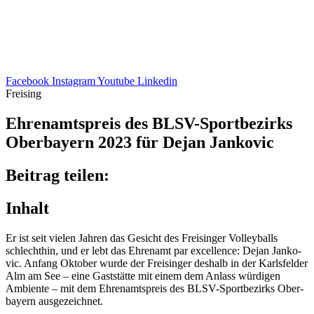
Facebook
Instagram
Youtube
Linkedin
Freising
Ehren­amts­preis des BLSV-Sport­be­zirks
Ober­bay­ern 2023 für Dejan Jankovic
Beitrag teilen:
Inhalt
Er ist seit vielen Jahren das Gesicht des Frei­sin­ger Volley­balls
schlecht­hin, und er lebt das Ehren­amt par excel­lence: Dejan Janko­
vic. Anfang Okto­ber wurde der Frei­sin­ger deshalb in der Karls­fel­der
Alm am See – eine Gast­stätte mit einem dem Anlass würdi­gen
Ambi­ente – mit dem Ehren­amts­preis des BLSV-Sport­be­zirks Ober­
bay­ern ausgezeichnet.