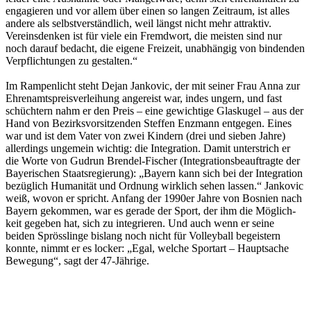
enga­gie­ren und vor allem über einen so langen Zeit­raum, ist alles
andere als selbst­ver­ständ­lich, weil längst nicht mehr attrak­tiv.
Vereins­den­ken ist für viele ein Fremd­wort, die meis­ten sind nur
noch darauf bedacht, die eigene Frei­zeit, unab­hän­gig von binden­den
Verpflich­tun­gen zu gestal­ten.“
Im Rampen­licht steht Dejan Janko­vic, der mit seiner Frau Anna zur
Ehren­amts­preis­ver­lei­hung ange­reist war, indes ungern, und fast
schüch­tern nahm er den Preis – eine gewich­tige Glas­ku­gel – aus der
Hand von Bezirks­vor­sit­zen­den Stef­fen Enzmann entge­gen. Eines
war und ist dem Vater von zwei Kindern (drei und sieben Jahre)
aller­dings unge­mein wich­tig: die Inte­gra­tion. Damit unter­strich er
die Worte von Gudrun Bren­del-Fischer (Inte­gra­ti­ons­be­auf­tragte der
Baye­ri­schen Staats­re­gie­rung): „Bayern kann sich bei der Inte­gra­tion
bezüg­lich Huma­ni­tät und Ordnung wirk­lich sehen lassen.“ Janko­vic
weiß, wovon er spricht. Anfang der 1990er Jahre von Bosnien nach
Bayern gekom­men, war es gerade der Sport, der ihm die Möglich­
keit gege­ben hat, sich zu inte­grie­ren. Und auch wenn er seine
beiden Spröss­linge bislang noch nicht für Volley­ball begeis­tern
konnte, nimmt er es locker: „Egal, welche Sport­art – Haupt­sa­che
Bewe­gung“, sagt der 47-Jährige.