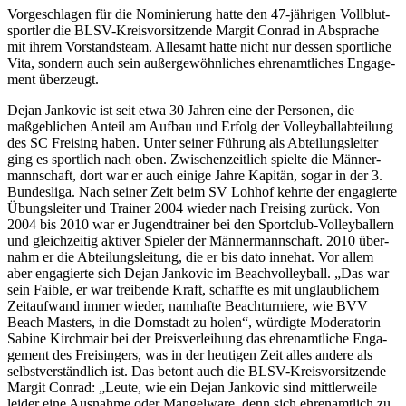
Vorge­schla­gen für die Nomi­nie­rung hatte den 47-jähri­gen Voll­blut­
sport­ler die BLSV-Kreis­vor­sit­zende Margit Conrad in Abspra­che
mit ihrem Vorstands­team. Alle­samt hatte nicht nur dessen sport­li­che
Vita, sondern auch sein außer­ge­wöhn­li­ches ehren­amt­li­ches Enga­ge­
ment überzeugt.
Dejan Janko­vic ist seit etwa 30 Jahren eine der Perso­nen, die
maßgeb­li­chen Anteil am Aufbau und Erfolg der Volley­ball­ab­tei­lung
des SC Frei­sing haben. Unter seiner Führung als Abtei­lungs­lei­ter
ging es sport­lich nach oben. Zwischen­zeit­lich spielte die Männer­
mann­schaft, dort war er auch einige Jahre Kapi­tän, sogar in der 3.
Bundes­liga. Nach seiner Zeit beim SV Lohhof kehrte der enga­gierte
Übungs­lei­ter und Trai­ner 2004 wieder nach Frei­sing zurück. Von
2004 bis 2010 war er Jugend­trai­ner bei den Sport­club-Volley­bal­lern
und gleich­zei­tig akti­ver Spie­ler der Männer­mann­schaft. 2010 über­
nahm er die Abtei­lungs­lei­tung, die er bis dato inne­hat. Vor allem
aber enga­gierte sich Dejan Janko­vic im Beach­vol­ley­ball. „Das war
sein Faible, er war trei­bende Kraft, schaffte es mit unglaub­li­chem
Zeit­auf­wand immer wieder, namhafte Beach­tur­niere, wie BVV
Beach Masters, in die Domstadt zu holen“, würdigte Mode­ra­to­rin
Sabine Kirch­mair bei der Preis­ver­lei­hung das ehren­amt­li­che Enga­
ge­ment des Frei­sin­gers, was in der heuti­gen Zeit alles andere als
selbst­ver­ständ­lich ist. Das betont auch die BLSV-Kreis­vor­sit­zende
Margit Conrad: „Leute, wie ein Dejan Janko­vic sind mitt­ler­weile
leider eine Ausnahme oder Mangel­ware, denn sich ehren­amt­lich zu