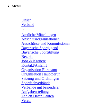
Zum
Menü
Inhalt
springen
Unser
Verband
Amtli­che Mitteilungen
Anschluss­or­ga­ni­sa­tio­nen
Ausschüsse und Kommissionen
Baye­ri­sche Sportjugend
Baye­ri­sche Sportstiftung
Bezirke
Jobs & Karriere
Kontakt/​​Anfahrt
Orga­ni­sa­tion Ehrenamt
Orga­ni­sa­tion Hauptberuf
Satzung und Ordnungen
Sport­fach­ver­bände
Verbände mit beson­de­rer
Aufgabenstellung
Zahlen Daten Fakten
Verein