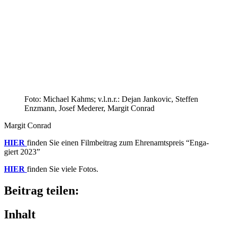
Foto: Michael Kahms; v.l.n.r.: Dejan Janko­vic, Stef­fen
Enzmann, Josef Mede­rer, Margit Conrad
Margit Conrad
HIER
finden Sie einen Film­bei­trag zum Ehren­amts­preis “Enga­
giert 2023”
HIER
finden Sie viele Fotos.
Beitrag teilen:
Inhalt