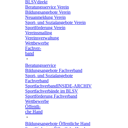
BLSVdi­rekt
Bera­tungs­ser­vice Verein
Bildungs­an­ge­bote Verein
Neuan­mel­dung Verein
Sport- und Sozi­al­an­ge­bote Verein
Sport­för­de­rung Verein
Vereins­mai­ling
Vereins­ver­wal­tung
Wett­be­werbe
Fach­ver­
band
Bera­tungs­ser­vice
Bildungs­an­ge­bote Fachverband
Sport- und Sozi­al­an­ge­bote
Fachverband
Sport­fach­ver­ban­d­IN­SIDE-ARCHIV
Sport­fach­ver­bände im BLSV
Sport­för­de­rung Fachverband
Wett­be­werbe
Öffent­li­
che Hand
Bildungs­an­ge­bote Öffent­li­che Hand