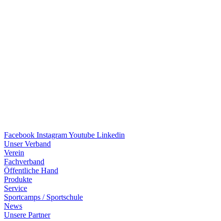
Facebook
Instagram
Youtube
Linkedin
Unser Verband
Verein
Fach­ver­band
Öffent­li­che Hand
Produkte
Service
Sport­camps / Sportschule
News
Unsere Part­ner