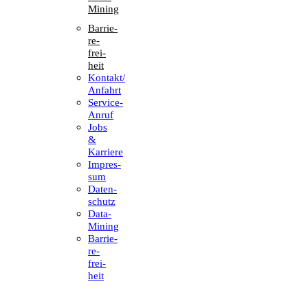
Mining
Barrie­
re­
frei­
heit
Kontakt/​​
Anfahrt
Service-
Anruf
Jobs
&
Karriere
Impres­
sum
Daten­
schutz
Data-
Mining
Barrie­
re­
frei­
heit