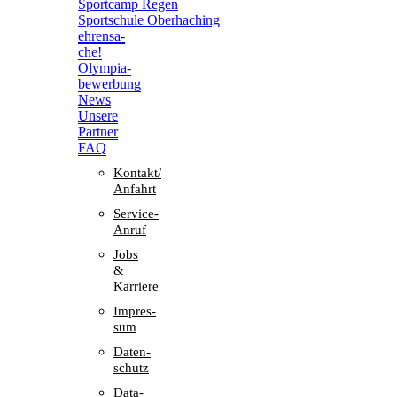
Sport­camp Regen
Sport­schule Oberhaching
ehren­sa­
che!
Olym­pia­
be­wer­bung
News
Unsere
Part­ner
FAQ
Kontakt/​​
Anfahrt
Service-
Anruf
Jobs
&
Karriere
Impres­
sum
Daten­
schutz
Data-