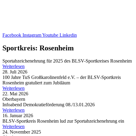
Facebook
Instagram
Youtube
Linkedin
Sportkreis: Rosenheim
Sport­ab­zei­chen­eh­rung für 2025 des BLSV-Sport­krei­ses Rosenheim
Weiterlesen
28. Juli 2026
100 Jahre TuS Groß­ka­ro­li­nen­feld e.V. – der BLSV-Sport­kreis
Rosen­heim gratu­liert zum Jubiläum
Weiterlesen
22. Mai 2026
Oberbayern
Info­abend Demo­kra­tie­för­de­rung 08./13.01.2026
Weiterlesen
16. Januar 2026
BLSV-Sport­kreis Rosen­heim lud zur Sport­ab­zei­chen­eh­rung ein
Weiterlesen
24. November 2025