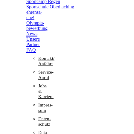
Sport­camp Regen
Sport­schule Oberhaching
ehren­sa­
che!
Olym­pia­
be­wer­bung
News
Unsere
Part­ner
FAQ
Kontakt/​​
Anfahrt
Service-
Anruf
Jobs
&
Karriere
Impres­
sum
Daten­
schutz
Data-