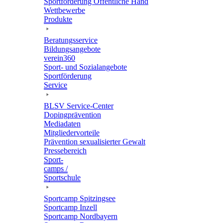
Sport­för­de­rung Öffent­li­che Hand
Wett­be­werbe
Produkte
Bera­tungs­ser­vice
Bildungs­an­ge­bote
verein360
Sport- und Sozialangebote
Sport­för­de­rung
Service
BLSV Service-Center
Doping­prä­ven­tion
Media­da­ten
Mitglie­der­vor­teile
Präven­tion sexua­li­sier­ter Gewalt
Pres­se­be­reich
Sport­
camps /
Sportschule
Sport­camp Spitzingsee
Sport­camp Inzell
Sport­camp Nordbayern