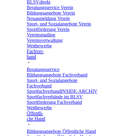
BLSVdi­rekt
Bera­tungs­ser­vice Verein
Bildungs­an­ge­bote Verein
Neuan­mel­dung Verein
Sport- und Sozi­al­an­ge­bote Verein
Sport­för­de­rung Verein
Vereins­mai­ling
Vereins­ver­wal­tung
Wett­be­werbe
Fach­ver­
band
Bera­tungs­ser­vice
Bildungs­an­ge­bote Fachverband
Sport- und Sozi­al­an­ge­bote
Fachverband
Sport­fach­ver­ban­d­IN­SIDE-ARCHIV
Sport­fach­ver­bände im BLSV
Sport­för­de­rung Fachverband
Wett­be­werbe
Öffent­li­
che Hand
Bildungs­an­ge­bote Öffent­li­che Hand