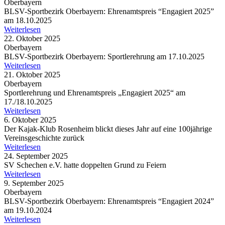
Oberbayern
BLSV-Sport­be­zirk Ober­bay­ern: Ehren­amts­preis “Enga­giert 2025”
am 18.10.2025
Weiterlesen
22. Oktober 2025
Oberbayern
BLSV-Sport­be­zirk Ober­bay­ern: Sport­ler­eh­rung am 17.10.2025
Weiterlesen
21. Oktober 2025
Oberbayern
Sport­ler­eh­rung und Ehren­amts­preis „Enga­giert 2025“ am
17./18.10.2025
Weiterlesen
6. Oktober 2025
Der Kajak-Klub Rosen­heim blickt dieses Jahr auf eine 100jährige
Vereins­ge­schichte zurück
Weiterlesen
24. September 2025
SV Sche­chen e.V. hatte doppel­ten Grund zu Feiern
Weiterlesen
9. September 2025
Oberbayern
BLSV-Sport­be­zirk Ober­bay­ern: Ehren­amts­preis “Enga­giert 2024”
am 19.10.2024
Weiterlesen