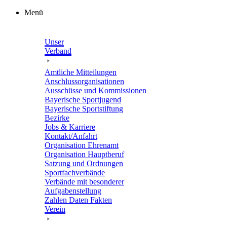
Zum
Menü
Inhalt
springen
Unser
Verband
Amtli­che Mitteilungen
Anschluss­or­ga­ni­sa­tio­nen
Ausschüsse und Kommissionen
Baye­ri­sche Sportjugend
Baye­ri­sche Sportstiftung
Bezirke
Jobs & Karriere
Kontakt/​​Anfahrt
Orga­ni­sa­tion Ehrenamt
Orga­ni­sa­tion Hauptberuf
Satzung und Ordnungen
Sport­fach­ver­bände
Verbände mit beson­de­rer
Aufgabenstellung
Zahlen Daten Fakten
Verein