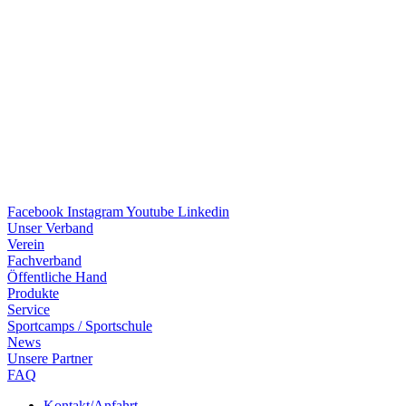
Facebook
Instagram
Youtube
Linkedin
Unser Verband
Verein
Fach­ver­band
Öffent­li­che Hand
Produkte
Service
Sport­camps / Sportschule
News
Unsere Part­ner
FAQ
Kontakt/​​Anfahrt