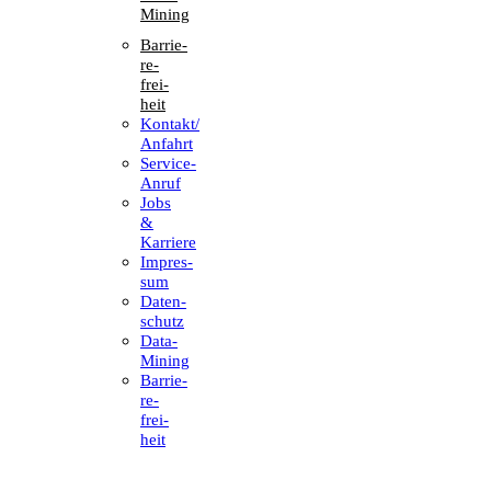
Mining
Barrie­
re­
frei­
heit
Kontakt/​​
Anfahrt
Service-
Anruf
Jobs
&
Karriere
Impres­
sum
Daten­
schutz
Data-
Mining
Barrie­
re­
frei­
heit