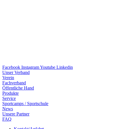
Facebook
Instagram
Youtube
Linkedin
Unser Verband
Verein
Fach­ver­band
Öffent­li­che Hand
Produkte
Service
Sport­camps / Sportschule
News
Unsere Part­ner
FAQ
Kontakt/​​Anfahrt