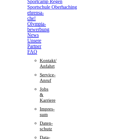
Sport­camp Regen
Sport­schule Oberhaching
ehren­sa­
che!
Olym­pia­
be­wer­bung
News
Unsere
Part­ner
FAQ
Kontakt/​​
Anfahrt
Service-
Anruf
Jobs
&
Karriere
Impres­
sum
Daten­
schutz
Data-