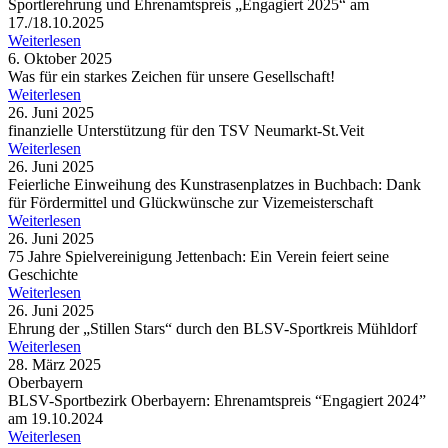
Sport­ler­eh­rung und Ehren­amts­preis „Enga­giert 2025“ am
17./18.10.2025
Weiterlesen
6. Oktober 2025
Was für ein star­kes Zeichen für unsere Gesellschaft!
Weiterlesen
26. Juni 2025
finan­zi­elle Unter­stüt­zung für den TSV Neumarkt-St.Veit
Weiterlesen
26. Juni 2025
Feier­li­che Einwei­hung des Kunst­ra­sen­plat­zes in Buch­bach: Dank
für Förder­mit­tel und Glück­wün­sche zur Vizemeisterschaft
Weiterlesen
26. Juni 2025
75 Jahre Spiel­ver­ei­ni­gung Jetten­bach: Ein Verein feiert seine
Geschichte
Weiterlesen
26. Juni 2025
Ehrung der „Stil­len Stars“ durch den BLSV-Sport­kreis Mühldorf
Weiterlesen
28. März 2025
Oberbayern
BLSV-Sport­be­zirk Ober­bay­ern: Ehren­amts­preis “Enga­giert 2024”
am 19.10.2024
Weiterlesen