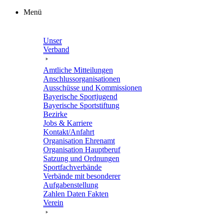
Zum
Menü
Inhalt
springen
Unser
Verband
Amtli­che Mitteilungen
Anschluss­or­ga­ni­sa­tio­nen
Ausschüsse und Kommissionen
Baye­ri­sche Sportjugend
Baye­ri­sche Sportstiftung
Bezirke
Jobs & Karriere
Kontakt/​​Anfahrt
Orga­ni­sa­tion Ehrenamt
Orga­ni­sa­tion Hauptberuf
Satzung und Ordnungen
Sport­fach­ver­bände
Verbände mit beson­de­rer
Aufgabenstellung
Zahlen Daten Fakten
Verein