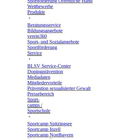
Sport­för­de­rung Öffent­li­che Hand
Wett­be­werbe
Produkte
Bera­tungs­ser­vice
Bildungs­an­ge­bote
verein360
Sport- und Sozialangebote
Sport­för­de­rung
Service
BLSV Service-Center
Doping­prä­ven­tion
Media­da­ten
Mitglie­der­vor­teile
Präven­tion sexua­li­sier­ter Gewalt
Pres­se­be­reich
Sport­
camps /
Sportschule
Sport­camp Spitzingsee
Sport­camp Inzell
Sport­camp Nordbayern