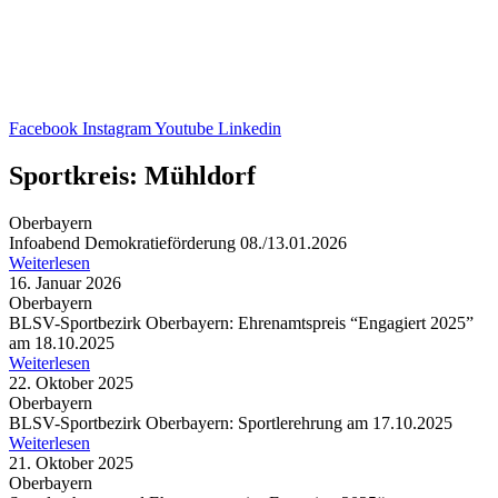
Facebook
Instagram
Youtube
Linkedin
Sportkreis: Mühldorf
Oberbayern
Info­abend Demo­kra­tie­för­de­rung 08./13.01.2026
Weiterlesen
16. Januar 2026
Oberbayern
BLSV-Sport­be­zirk Ober­bay­ern: Ehren­amts­preis “Enga­giert 2025”
am 18.10.2025
Weiterlesen
22. Oktober 2025
Oberbayern
BLSV-Sport­be­zirk Ober­bay­ern: Sport­ler­eh­rung am 17.10.2025
Weiterlesen
21. Oktober 2025
Oberbayern