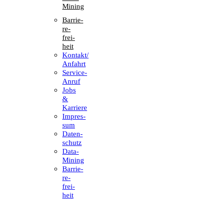
Mining
Barrie­
re­
frei­
heit
Kontakt/​​
Anfahrt
Service-
Anruf
Jobs
&
Karriere
Impres­
sum
Daten­
schutz
Data-
Mining
Barrie­
re­
frei­
heit