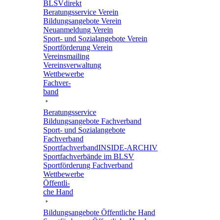
BLSVdi­rekt
Bera­tungs­ser­vice Verein
Bildungs­an­ge­bote Verein
Neuan­mel­dung Verein
Sport- und Sozi­al­an­ge­bote Verein
Sport­för­de­rung Verein
Vereins­mai­ling
Vereins­ver­wal­tung
Wett­be­werbe
Fach­ver­
band
Bera­tungs­ser­vice
Bildungs­an­ge­bote Fachverband
Sport- und Sozi­al­an­ge­bote
Fachverband
Sport­fach­ver­ban­d­IN­SIDE-ARCHIV
Sport­fach­ver­bände im BLSV
Sport­för­de­rung Fachverband
Wett­be­werbe
Öffent­li­
che Hand
Bildungs­an­ge­bote Öffent­li­che Hand