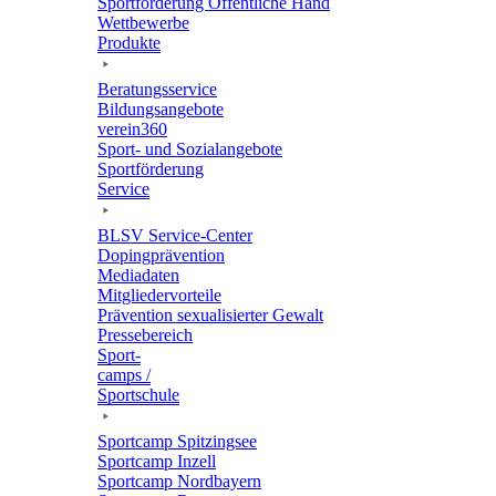
Sport­för­de­rung Öffent­li­che Hand
Wett­be­werbe
Produkte
Bera­tungs­ser­vice
Bildungs­an­ge­bote
verein360
Sport- und Sozialangebote
Sport­för­de­rung
Service
BLSV Service-Center
Doping­prä­ven­tion
Media­da­ten
Mitglie­der­vor­teile
Präven­tion sexua­li­sier­ter Gewalt
Pres­se­be­reich
Sport­
camps /
Sportschule
Sport­camp Spitzingsee
Sport­camp Inzell
Sport­camp Nordbayern