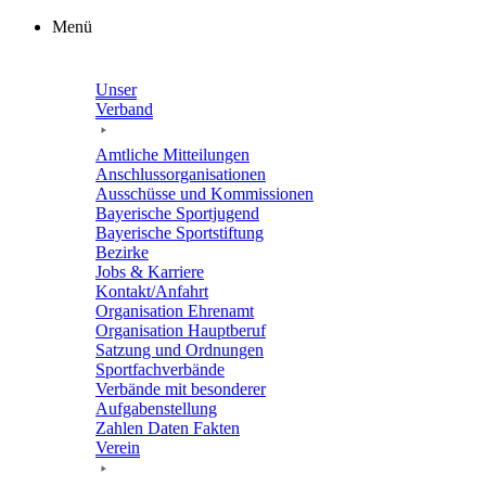
Zum
Menü
Inhalt
springen
Unser
Verband
Amtli­che Mitteilungen
Anschluss­or­ga­ni­sa­tio­nen
Ausschüsse und Kommissionen
Baye­ri­sche Sportjugend
Baye­ri­sche Sportstiftung
Bezirke
Jobs & Karriere
Kontakt/​​Anfahrt
Orga­ni­sa­tion Ehrenamt
Orga­ni­sa­tion Hauptberuf
Satzung und Ordnungen
Sport­fach­ver­bände
Verbände mit beson­de­rer
Aufgabenstellung
Zahlen Daten Fakten
Verein