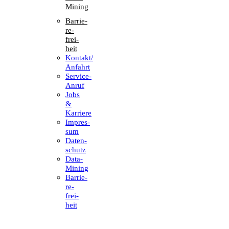
Mining
Barrie­
re­
frei­
heit
Kontakt/​​
Anfahrt
Service-
Anruf
Jobs
&
Karriere
Impres­
sum
Daten­
schutz
Data-
Mining
Barrie­
re­
frei­
heit