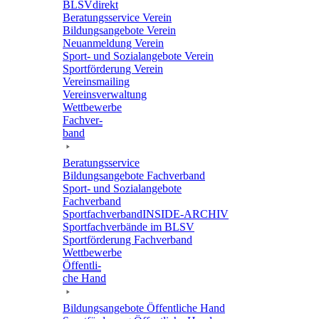
BLSVdi­rekt
Bera­tungs­ser­vice Verein
Bildungs­an­ge­bote Verein
Neuan­mel­dung Verein
Sport- und Sozi­al­an­ge­bote Verein
Sport­för­de­rung Verein
Vereins­mai­ling
Vereins­ver­wal­tung
Wett­be­werbe
Fach­ver­
band
Bera­tungs­ser­vice
Bildungs­an­ge­bote Fachverband
Sport- und Sozi­al­an­ge­bote
Fachverband
Sport­fach­ver­ban­d­IN­SIDE-ARCHIV
Sport­fach­ver­bände im BLSV
Sport­för­de­rung Fachverband
Wett­be­werbe
Öffent­li­
che Hand
Bildungs­an­ge­bote Öffent­li­che Hand