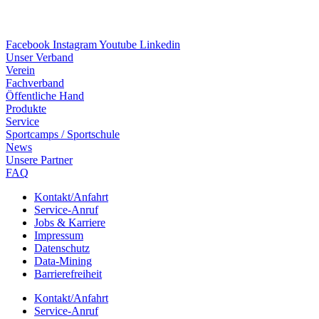
Facebook
Instagram
Youtube
Linkedin
Unser Verband
Verein
Fach­ver­band
Öffent­li­che Hand
Produkte
Service
Sport­camps / Sportschule
News
Unsere Part­ner
FAQ
Kontakt/​​Anfahrt
Service-Anruf
Jobs & Karriere
Impres­sum
Daten­schutz
Data-Mining
Barrie­re­frei­heit
Kontakt/​​Anfahrt
Service-Anruf