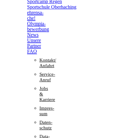
Sport­camp Regen
Sport­schule Oberhaching
ehren­sa­
che!
Olym­pia­
be­wer­bung
News
Unsere
Part­ner
FAQ
Kontakt/​​
Anfahrt
Service-
Anruf
Jobs
&
Karriere
Impres­
sum
Daten­
schutz
Data-