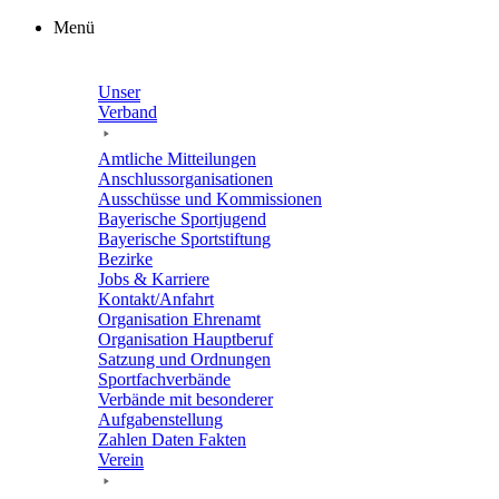
Zum
Menü
Inhalt
springen
Unser
Verband
Amtli­che Mitteilungen
Anschluss­or­ga­ni­sa­tio­nen
Ausschüsse und Kommissionen
Baye­ri­sche Sportjugend
Baye­ri­sche Sportstiftung
Bezirke
Jobs & Karriere
Kontakt/​​Anfahrt
Orga­ni­sa­tion Ehrenamt
Orga­ni­sa­tion Hauptberuf
Satzung und Ordnungen
Sport­fach­ver­bände
Verbände mit beson­de­rer
Aufgabenstellung
Zahlen Daten Fakten
Verein