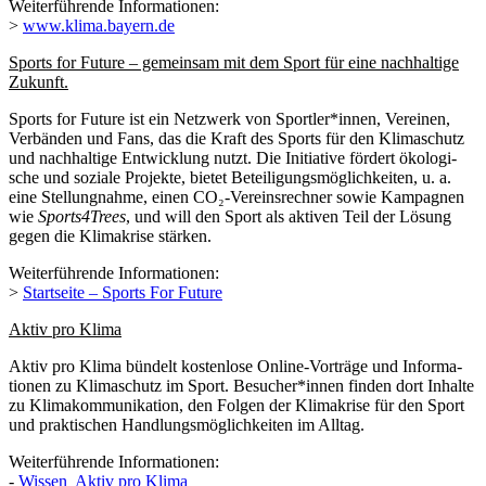
Weiter­füh­rende Infor­ma­tio­nen:
>
www​.klima​.bayern​.de
Sports for Future – gemein­sam mit dem Sport für eine nach­hal­tige
Zukunft.
Sports for Future ist ein Netz­werk von Sportler*innen, Verei­nen,
Verbän­den und Fans, das die Kraft des Sports für den Klima­schutz
und nach­hal­tige Entwick­lung nutzt. Die Initia­tive fördert ökolo­gi­
sche und soziale Projekte, bietet Betei­li­gungs­mög­lich­kei­ten, u. a.
eine Stel­lung­nahme, einen CO₂-Vereins­rech­ner sowie Kampa­gnen
wie
Sports4Trees
, und will den Sport als akti­ven Teil der Lösung
gegen die Klima­krise stärken.
Weiter­füh­rende Infor­ma­tio­nen:
>
Start­seite – Sports For Future
Aktiv pro Klima
Aktiv pro Klima bündelt kosten­lose Online-Vorträge und Infor­ma­
tio­nen zu Klima­schutz im Sport. Besucher*innen finden dort Inhalte
zu Klima­kom­mu­ni­ka­tion, den Folgen der Klima­krise für den Sport
und prak­ti­schen Hand­lungs­mög­lich­kei­ten im Alltag.
Weiter­füh­rende Infor­ma­tio­nen:
-
Wissen Aktiv pro Klima