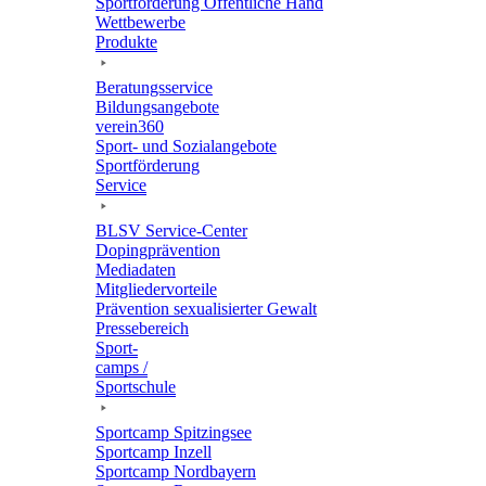
Sport­för­de­rung Öffent­li­che Hand
Wett­be­werbe
Produkte
Bera­tungs­ser­vice
Bildungs­an­ge­bote
verein360
Sport- und Sozialangebote
Sport­för­de­rung
Service
BLSV Service-Center
Doping­prä­ven­tion
Media­da­ten
Mitglie­der­vor­teile
Präven­tion sexua­li­sier­ter Gewalt
Pres­se­be­reich
Sport­
camps /
Sportschule
Sport­camp Spitzingsee
Sport­camp Inzell
Sport­camp Nordbayern