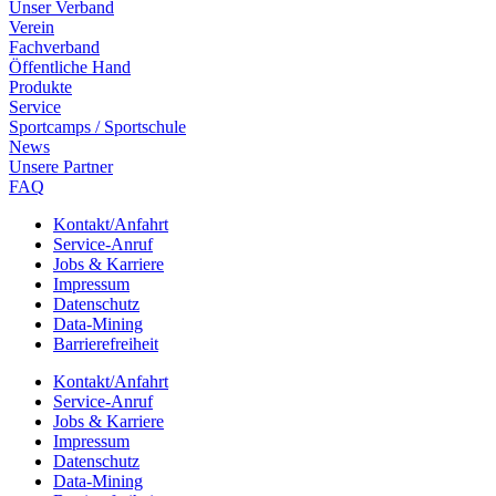
Unser Verband
Verein
Fach­ver­band
Öffent­li­che Hand
Produkte
Service
Sport­camps / Sportschule
News
Unsere Part­ner
FAQ
Kontakt/​​Anfahrt
Service-Anruf
Jobs & Karriere
Impres­sum
Daten­schutz
Data-Mining
Barrie­re­frei­heit
Kontakt/​​Anfahrt
Service-Anruf
Jobs & Karriere
Impres­sum
Daten­schutz
Data-Mining