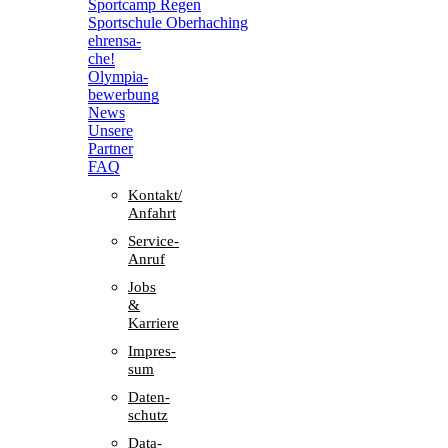
Sport­camp Regen
Sport­schule Oberhaching
ehren­sa­
che!
Olym­pia­
be­wer­bung
News
Unsere
Part­ner
FAQ
Kontakt/​​
Anfahrt
Service-
Anruf
Jobs
&
Karriere
Impres­
sum
Daten­
schutz
Data-