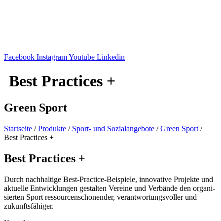
Facebook
Instagram
Youtube
Linkedin
Best Prac­ti­ces +
Green Sport
Start­seite
/
Produkte
/
Sport- und Sozi­al­an­ge­bote
/
Green Sport
/
Best Prac­ti­ces +
Best Prac­ti­ces +
Durch nach­hal­tige Best-Prac­­tice-Beispiele, inno­va­tive Projekte und
aktu­elle Entwick­lun­gen gestal­ten Vereine und Verbände den orga­ni­
sier­ten Sport ressour­cen­scho­nen­der, verant­wor­tungs­vol­ler und
zukunftsfähiger.