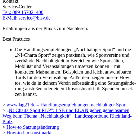
Kontakt
Service-Center
Tel.: 089 15702–400
E‑Mail: service@​blsv.​de
Erfah­run­gen aus der Praxis zum Nachlesen:
Best Prac­ti­ces
Die Hand­lungs­emp­feh­lun­gen „Nach­hal­ti­ger Sport“ und die
„N!-Charta Sport“ zeigen praxis­nah, wie Sport­ver­eine und
‑verbände Nach­hal­tig­keit in Berei­chen wie Sport­stät­ten,
Mobi­li­tät und Veran­stal­tun­gen umset­zen können – mit
konkre­ten Maßnah­men, Beispie­len und leicht anwend­ba­ren
Tools für den Vereins­all­tag. Außer­dem zeigen unsere How-
tos, wie du in deinem Verein selbst­stän­dig eine Satzungs­än­de­
rung ansto­ßen oder einen Umsonst­markt für Spen­den umset­
zen kannst.
>
www​.lag21​.de – Hand­lungs­emp­feh­lun­gen nach­hal­ti­ger Sport
>
„N!-Charta Sport RLP”: LSB und ELAN gehen gemein­sa­men
Weg beim Thema „Nach­hal­tig­keit“ | Landes­sport­bund Rhein­land-
Pfalz
>
How-to Satzungs­än­de­rung
>
How-to Umsonst­markt