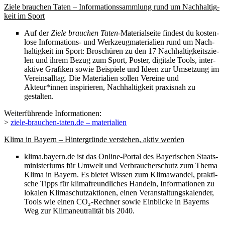
Ziele brau­chen Taten – Infor­ma­ti­ons­samm­lung rund um Nach­hal­tig­
keit im Sport
Auf der
Ziele brau­chen Taten
-Mate­ri­al­seite findest du kosten­
lose Infor­ma­ti­ons- und Werk­zeug­ma­te­ria­lien rund um Nach­
hal­tig­keit im Sport: Broschü­ren zu den 17 Nach­hal­tig­keits­zie­
len und ihrem Bezug zum Sport, Poster, digi­tale Tools, inter­
ak­tive Grafi­ken sowie Beispiele und Ideen zur Umset­zung im
Vereins­all­tag. Die Mate­ria­lien sollen Vereine und
Akteur*innen inspi­rie­ren, Nach­hal­tig­keit praxis­nah zu
gestalten.
Weiter­füh­rende Infor­ma­tio­nen:
>
ziele​-brau​chen​-taten​.de – materialien
Klima in Bayern – Hinter­gründe verste­hen, aktiv werden
klima​.bayern​.de ist das Online-Portal des Baye­ri­schen Staats­
mi­nis­te­ri­ums für Umwelt und Verbrau­cher­schutz zum Thema
Klima in Bayern. Es bietet Wissen zum Klima­wan­del, prak­ti­
sche Tipps für klima­freund­li­ches Handeln, Infor­ma­tio­nen zu
loka­len Klima­schutz­ak­tio­nen, einen Veran­stal­tungs­ka­len­der,
Tools wie einen CO₂-Rech­ner sowie Einbli­cke in Bayerns
Weg zur Klima­neu­tra­li­tät bis 2040.