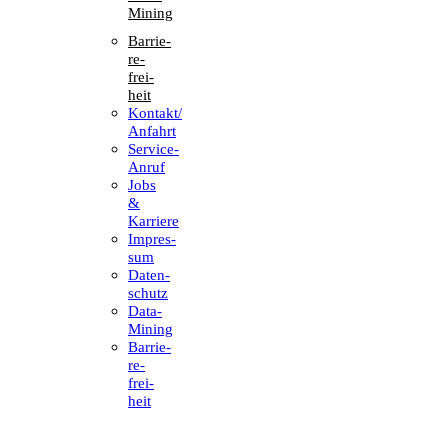
Mining
Barrie­
re­
frei­
heit
Kontakt/​​
Anfahrt
Service-
Anruf
Jobs
&
Karriere
Impres­
sum
Daten­
schutz
Data-
Mining
Barrie­
re­
frei­
heit