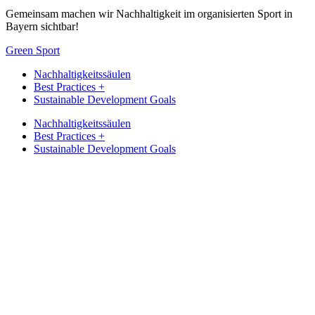
Gemein­sam machen wir Nach­hal­tig­keit im orga­ni­sier­ten Sport in
Bayern sichtbar!
Green Sport
Nach­hal­tig­keits­säu­len
Best Prac­ti­ces +
Sustainable Deve­lo­p­ment Goals
Nach­hal­tig­keits­säu­len
Best Prac­ti­ces +
Sustainable Deve­lo­p­ment Goals