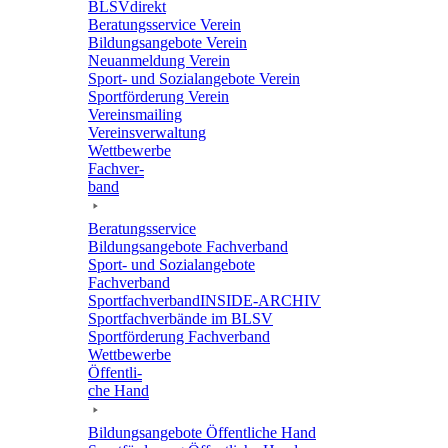
BLSVdi­rekt
Bera­tungs­ser­vice Verein
Bildungs­an­ge­bote Verein
Neuan­mel­dung Verein
Sport- und Sozi­al­an­ge­bote Verein
Sport­för­de­rung Verein
Vereins­mai­ling
Vereins­ver­wal­tung
Wett­be­werbe
Fach­ver­
band
Bera­tungs­ser­vice
Bildungs­an­ge­bote Fachverband
Sport- und Sozi­al­an­ge­bote
Fachverband
Sport­fach­ver­ban­d­IN­SIDE-ARCHIV
Sport­fach­ver­bände im BLSV
Sport­för­de­rung Fachverband
Wett­be­werbe
Öffent­li­
che Hand
Bildungs­an­ge­bote Öffent­li­che Hand