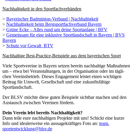
Nach­hal­tig­keit in den Sportfachverbänden
>
Baye­ri­scher Badmin­ton-Verband | Nach­hal­tig­keit
>
Nach­hal­tig­keit beim Berg­sport­fach­ver­band Bayern
>
Grüne Ecke – Alles rund um deine Sport­an­lage | BFV
>
Gemein­sam für eine inklu­sive Sport­land­schaft in Bayern | BVS
Bayern
>
Schutz vor Gewalt_BTV
Nach­hal­tige Best-Prac­tice-Beispiele aus dem baye­ri­schen Sport
Viele Sport­ver­eine in Bayern setzen bereits nach­hal­tige Maßnah­men
um – etwa bei Veran­stal­tun­gen, in der Orga­ni­sa­tion oder im tägli­
chen Vereins­be­trieb. Dieses Enga­ge­ment leis­tet einen wich­ti­gen
Beitrag für Umwelt, Gesell­schaft und eine zukunfts­fä­hige
Sportlandschaft.
Der BLSV möchte diese guten Beispiele sicht­bar machen und den
Austausch zwischen Verei­nen fördern.
Dein Verein lebt bereits Nach­hal­tig­keit?
Dann teile eure nach­hal­ti­gen Projekte mit uns! Schickt eine kurze
Info und idea­ler­weise ein aussa­ge­kräf­ti­ges Foto an:
team.​
sportentwicklung@​blsv.​de