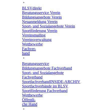
BLSVdi­rekt
Bera­tungs­ser­vice Verein
Bildungs­an­ge­bote Verein
Neuan­mel­dung Verein
Sport- und Sozi­al­an­ge­bote Verein
Sport­för­de­rung Verein
Vereins­mai­ling
Vereins­ver­wal­tung
Wett­be­werbe
Fach­ver­
band
Bera­tungs­ser­vice
Bildungs­an­ge­bote Fachverband
Sport- und Sozi­al­an­ge­bote
Fachverband
Sport­fach­ver­ban­d­IN­SIDE-ARCHIV
Sport­fach­ver­bände im BLSV
Sport­för­de­rung Fachverband
Wett­be­werbe
Öffent­li­
che Hand