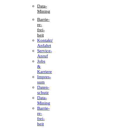
Data-
Mining
Barrie­
re­
frei­
heit
Kontakt/​​
Anfahrt
Service-
Anruf
Jobs
&
Karriere
Impres­
sum
Daten­
schutz
Data-
Mining
Barrie­
re­
frei­
heit