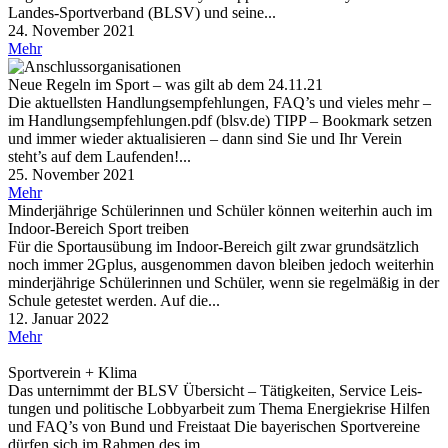
Landes-Sportverband (BLSV) und seine...
24. November 2021
Mehr
Neue Regeln im Sport – was gilt ab dem 24.11.21
Die aktu­ells­ten Hand­lungs­emp­feh­lun­gen, FAQ’s und vieles mehr –
im Handlungsempfehlungen.pdf (blsv​.de) TIPP – Book­mark setzen
und immer wieder aktua­li­sie­ren – dann sind Sie und Ihr Verein
steht’s auf dem Laufenden!...
25. November 2021
Mehr
Minder­jäh­rige Schü­le­rin­nen und Schü­ler können weiter­hin auch im
Indoor-Bereich Sport treiben
Für die Sportausübung im Indoor-Bereich gilt zwar grundsätzlich
noch immer 2Gplus, ausgenommen davon bleiben jedoch weiterhin
minderjährige Schülerinnen und Schüler, wenn sie regelmäßig in der
Schule getestet werden. Auf die...
12. Januar 2022
Mehr
Sport­ver­ein + Klima
Das unter­nimmt der BLSV Über­sicht – Tätig­kei­ten, Service Leis­
tun­gen und poli­ti­sche Lobby­ar­beit zum Thema Energiekrise Hilfen
und FAQ’s von Bund und Freistaat Die baye­ri­schen Sport­ver­eine
dürfen sich im Rahmen des im...