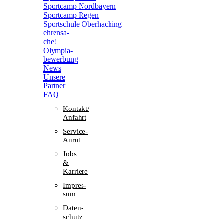
Sport­camp Nordbayern
Sport­camp Regen
Sport­schule Oberhaching
ehren­sa­
che!
Olym­pia­
be­wer­bung
News
Unsere
Part­ner
FAQ
Kontakt/​​
Anfahrt
Service-
Anruf
Jobs
&
Karriere
Impres­
sum
Daten­
schutz