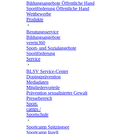
Bildungs­an­ge­bote Öffent­li­che Hand
Sport­för­de­rung Öffent­li­che Hand
Wett­be­werbe
Produkte
Bera­tungs­ser­vice
Bildungs­an­ge­bote
verein360
Sport- und Sozialangebote
Sport­för­de­rung
Service
BLSV Service-Center
Doping­prä­ven­tion
Media­da­ten
Mitglie­der­vor­teile
Präven­tion sexua­li­sier­ter Gewalt
Pres­se­be­reich
Sport­
camps /
Sportschule
Sport­camp Spitzingsee
Sport­camp Inzell