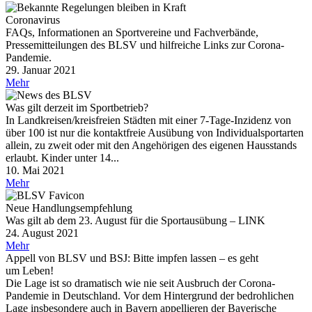
Coro­na­vi­rus
FAQs, Informationen an Sportvereine und Fachverbände,
Pressemitteilungen des BLSV und hilfreiche Links zur Corona-
Pandemie.
29. Januar 2021
Mehr
Was gilt derzeit im Sportbetrieb?
In Landkreisen/​kreisfreien Städ­ten mit einer 7‑Tage-Inzi­denz von
über 100 ist nur die kontakt­freie Ausübung von Indi­vi­du­al­sport­ar­ten
allein, zu zweit oder mit den Ange­hö­ri­gen des eige­nen Haus­stands
erlaubt. Kinder unter 14...
10. Mai 2021
Mehr
Neue Hand­lungs­emp­feh­lung
Was gilt ab dem 23. August für die Sport­aus­übung – LINK
24. August 2021
Mehr
Appell von BLSV und BSJ: Bitte impfen lassen – es geht
um Leben!
Die Lage ist so dramatisch wie nie seit Ausbruch der Corona-
Pandemie in Deutschland. Vor dem Hintergrund der bedrohlichen
Lage insbesondere auch in Bayern appellieren der Bayerische