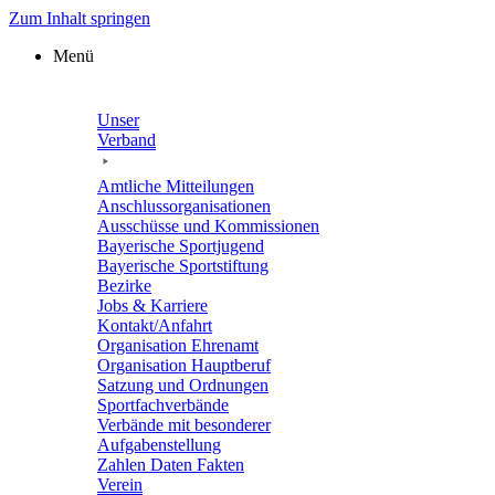
Zum Inhalt springen
Menü
Unser
Verband
Amtli­che Mitteilungen
Anschluss­or­ga­ni­sa­tio­nen
Ausschüsse und Kommissionen
Baye­ri­sche Sportjugend
Baye­ri­sche Sportstiftung
Bezirke
Jobs & Karriere
Kontakt/​​Anfahrt
Orga­ni­sa­tion Ehrenamt
Orga­ni­sa­tion Hauptberuf
Satzung und Ordnungen
Sport­fach­ver­bände
Verbände mit beson­de­rer
Aufgabenstellung
Zahlen Daten Fakten
Verein