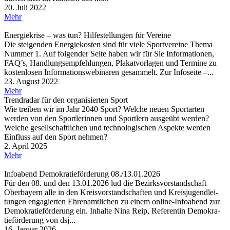
20. Juli 2022
Mehr
Ener­gie­krise – was tun? Hilfe­stel­lun­gen für Vereine
Die stei­gen­den Ener­gie­kos­ten sind für viele Sport­ver­eine Thema
Nummer 1. Auf folgen­der Seite haben wir für Sie Infor­ma­tio­nen,
FAQ’s, Hand­lungs­emp­feh­lun­gen, Plakat­vor­la­gen und Termine zu
kosten­lo­sen Infor­ma­ti­ons­web­i­na­ren gesammelt. Zur Info­seite –...
23. August 2022
Mehr
Trend­ra­dar für den orga­ni­sier­ten Sport
Wie treiben wir im Jahr 2040 Sport? Welche neuen Sportarten
werden von den Sportlerinnen und Sportlern ausgeübt werden?
Welche gesellschaftlichen und technologischen Aspekte werden
Einfluss auf den Sport nehmen?
2. April 2025
Mehr
Info­abend Demo­kra­tie­för­de­rung 08./13.01.2026
Für den 08. und den 13.01.2026 lud die Bezirks­vor­stand­schaft
Ober­bay­ern alle in den Kreis­vor­stand­schaf­ten und Kreis­ju­gend­lei­
tun­gen enga­gier­ten Ehren­amt­li­chen zu einem online-Info­abend zur
Demo­kra­tie­för­de­rung ein. Inhalte Nina Reip, Refe­ren­tin Demo­kra­
tie­för­de­rung von dsj...
16. Januar 2026