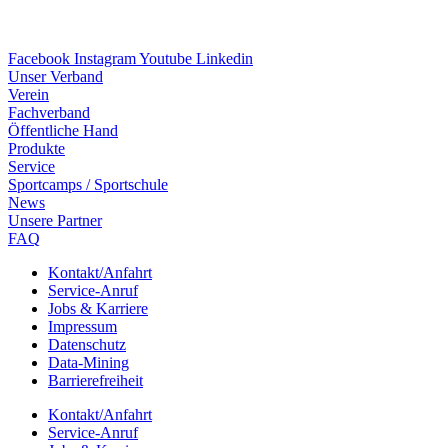
Facebook
Instagram
Youtube
Linkedin
Unser Verband
Verein
Fach­ver­band
Öffent­li­che Hand
Produkte
Service
Sport­camps / Sportschule
News
Unsere Part­ner
FAQ
Kontakt/​​Anfahrt
Service-Anruf
Jobs & Karriere
Impres­sum
Daten­schutz
Data-Mining
Barrie­re­frei­heit
Kontakt/​​Anfahrt
Service-Anruf